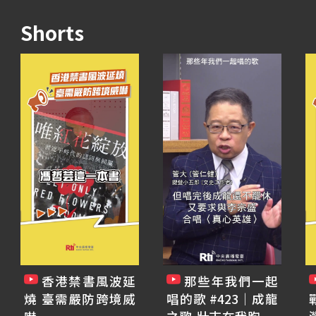
Shorts
香港禁書風波延
那些年我們一起
燒 臺需嚴防跨境威
唱的歌 #423｜成龍