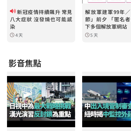
新冠疫情持續飆升 常見
解放軍建軍99年
八大症狀 沒發燒也可能感
節」前夕 「匿名者
染
下多個解放軍網站
4 天
5 天
影音焦點