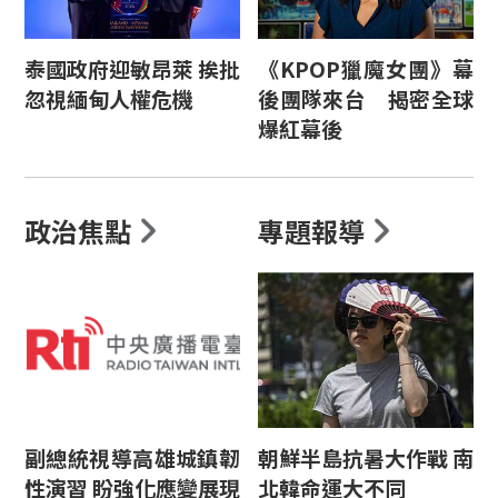
泰國政府迎敏昂萊 挨批
《KPOP獵魔女團》幕
忽視緬甸人權危機
後團隊來台 揭密全球
爆紅幕後
政治焦點
專題報導
副總統視導高雄城鎮韌
朝鮮半島抗暑大作戰 南
性演習 盼強化應變展現
北韓命運大不同