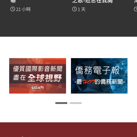
嚇
之歌-壯志在我胸
21 小時
1 天