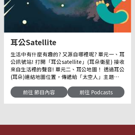
耳公Satellite
生活中有什麼有趣的? 又源自哪裡呢? 單元一、耳
公訊號站! 打開「耳公satellite」(耳朵衛星) 接收
來自生活裡的聲音! 單元二、耳公地圖！ 透過耳公
(耳朵)連結地圖位置，傳遞給「太空人」主題相關
的地理資訊!(啊~原來這個跟這裡有關?) 單元三、耳
公機器人！ 蒐集當集主題相關的有趣知識，以問答
前往 節目內容
前往 Podcasts
猜題方式，與「太空人」分享! 一起化身太空人來
猜猜看、想一想! 探索生活裡有趣的知識吧！