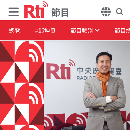
節目
總覽
#邱坤良
節目類別
節目