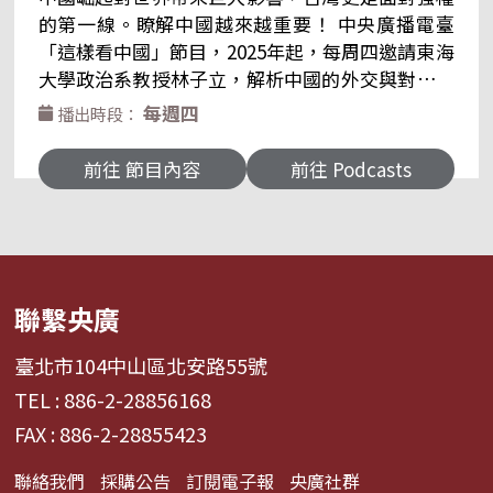
的第一線。瞭解中國越來越重要！ 中央廣播電臺
「這樣看中國」節目，2025年起，每周四邀請東海
大學政治系教授林子立，解析中國的外交與對外關
係。 歡迎透過電子郵件與我們聯繫，「這樣看中
每週四
播出時段：
國」節目電子信箱：2020@rti.org.tw、
20200203news@gmail.com PODCAST收聽：
前往 節目內容
前往 Podcasts
Apple Podcasts、SPOTIFY 、SOUND ON
聯繫央廣
臺北市104中山區北安路55號
TEL : 886-2-28856168
FAX : 886-2-28855423
聯絡我們
採購公告
訂閱電子報
央廣社群