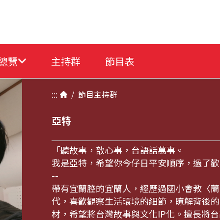
總覽
主持群
節目表
:::
/
節目
主持群
亞特
「聽故事，敨心事，台語話萬事。
我是亞特，希望你今仔日平安順序，過了歡
--
帶有宜蘭腔的宜蘭人，經歷過國小會教〈蘭
代，喜歡觀察生活環境的細節，瞭解背後的
材，希望將台灣故事與文化IP化。擅長將