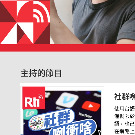
主持的節目
社群
使用台語
僅侷限於
語，也已
在網路上