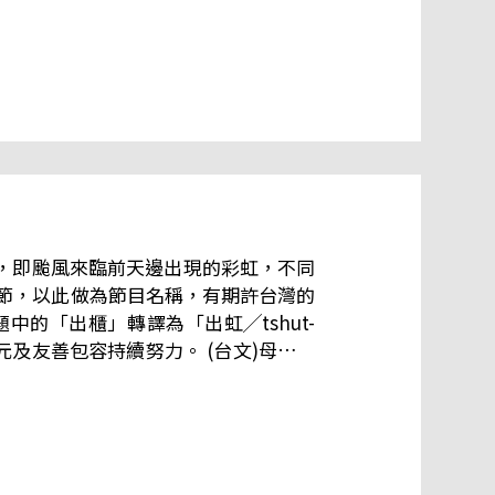
台語綴時行！」 -- 前往＞＞
象樣態，即颱風來臨前天邊出現的彩虹，不同
節，以此做為節目名稱，有期許台灣的
的「出櫃」轉譯為「出虹╱tshut-
容持續努力。 (台文)母親節
媠是啥人的專利？天頂半節虹，一半走佗