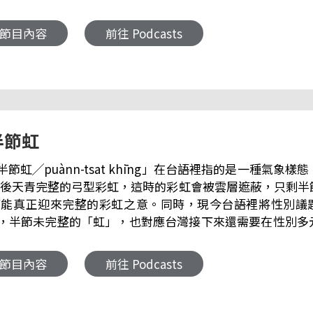
你網路爆紅話題、有趣的人事物或社群流行趨勢解析，「社群咧衝啥，
聽友來函：atlantis919@rti.org.tw 【揣著亞特】 亞特陪你káng台語 亞特陪你káng台
 節目內容
前往 Podcasts
特節目
半節虹
「半節虹╱puànn-tsat khīng」在台語裡指的是一種氣
後天青完整的弓型彩虹，這時的彩虹會被雲層遮蔽，只剩半
能真正迎來完整的彩虹之意。同時，現今台語裡將性別議題中
g」，半節未完整的「虹」，也對應台灣接下來還需要在性別多元及友善包
機？查某囡仔較 gâu 做料理？查埔囡仔袂當哭佮啼？愛
玄機！ 前往＞＞央廣臺灣台語迷眾頁 聽友來函：atlantis919@rti.org.tw
 節目內容
前往 Podcasts
Instagram】 ＞＞亞特陪你káng台語 ＞＞