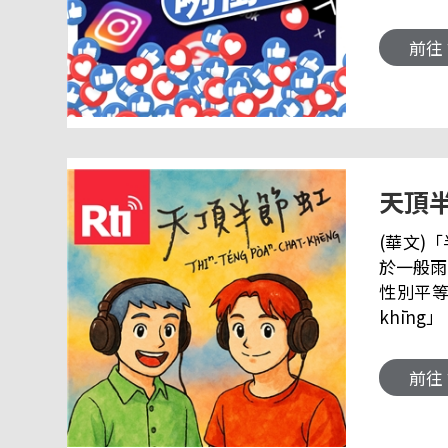
衝啥》給
央廣臺灣台語迷眾頁 
前往
語 ✪ 亞
天頂
(華文)
於一般雨
性別平等
khīn
送洗衫仔
覕？咱來破解雲霧後壁的性別
前往
【 面冊迷眾頁】 ＞＞亞特陪你káng台語 ＞＞佑仁 【 
佑仁