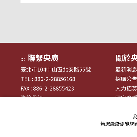
聯繫央廣
關於
:::
臺北市104中山區北安路55號
最新消
TEL : 886-2-28856168
採購公
FAX : 886-2-28855423
人力招
聯絡我們
國家廣
為
若您繼續瀏覽網頁
© 2024財團法人中央廣播電臺 版權所有
資通