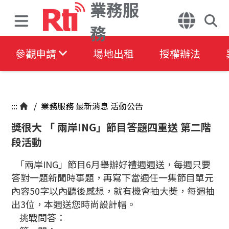
業務服
務
參觀申請
場地出租
授權辦法
:::
/
業務服務
最新消息
活動公告
獎很大 「 兩岸ING」節目答題四重送 第二階
段活動
「兩岸ING」節目6月舉辦好禮週週送，每週只要
答對一題新聞時事題，再寫下當週任一集節目單元
內容50字以內聽後感想，就有機會抽大奬，每週抽
出3位，本週送您時尚設計帽。
挑戰問答：