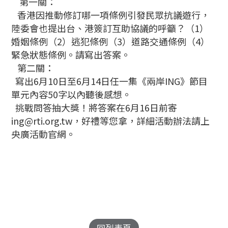
第一關：
香港因推動修訂哪一項條例引發民眾抗議遊行，
陸委會也提出台、港簽訂互助協議的呼籲？（1）
婚姻條例（2）逃犯條例（3）道路交通條例（4）
緊急狀態條例。請寫出答案。
第二關：
寫出6月10日至6月14日任一集《兩岸ING》節目
單元內容50字以內聽後感想。
挑戰問答抽大獎！將答案在6月16日前寄
ing@rti.org.tw，好禮等您拿，詳細活動辦法請上
央廣活動官網。
回列表頁