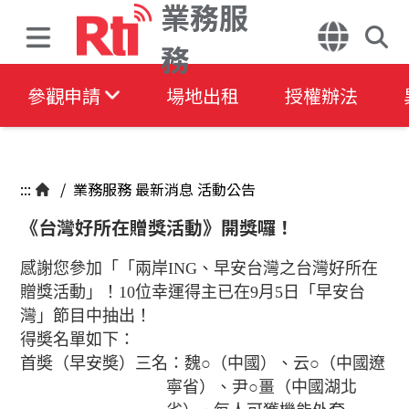
業務服
務
參觀申請
場地出租
授權辦法
:::
/
業務服務
最新消息
活動公告
《台灣好所在贈獎活動》開獎囉！
感謝您參加「「兩岸
ING
、早安台灣之台灣好所在
贈獎活動」！
10
位幸運得主已在
9
月
5
日「早安台
灣」節目中抽出！
得奬名單如下：
首奬（早安奬）三名：魏○（中國）、云○（中國遼
寧省）、尹○畺（中國湖北