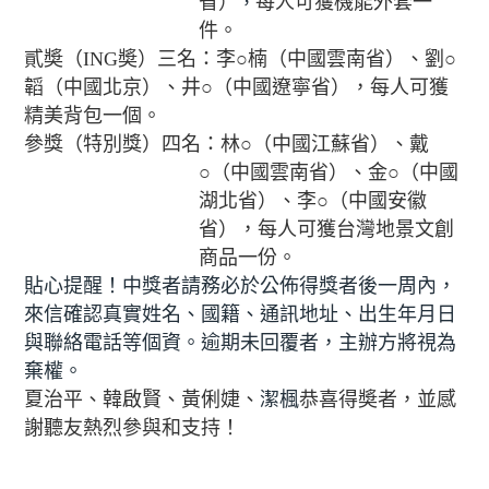
省）
每人可獲機能外套一
，
件。
貳奬（
ING
奬）三名：李○楠（中國雲南省）、劉○
韜（中國北京）、井○（中國
遼寧省），每人可獲
精美背包一個。
參獎（特別獎）四名：林○（中國江蘇省）、戴
○（中國雲南省）、金○（中國
湖北省）、李○（中國安徽
省），每人可獲台灣地景文創
商品一份。
貼心提醒！中獎者請務必於公佈得獎者後一周內，
來信確認真實姓名、國籍、通訊地址、出生年月日
與聯絡電話等個資。逾期未回覆者，主辦方將視為
棄權。
夏治平、韓啟賢、黃俐婕、
潔楓
恭喜得奬者，並感
謝聽友熱烈參與和支持！