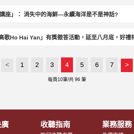
列講座」： 消失中的海鮮—永續海洋是不是神話?
傳唱Formosa 歡樂高歌Ho Hai Yan」有獎徵答活動，延至八月
<
1
2
3
4
5
6
7
>
每頁10筆/共
96
筆
央廣
收聽指南
業務服務