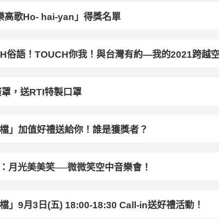
高歌Ho- hai-yan」得獎名單
OUCH俗語！TOUCH你我！與台灣有約—我的2021跨越
罩，送RTI特製口罩
排檔」加值好禮送給你！誰是獲獎者？
目：月光美美笑──微微笑空中音樂會！
月3日(五) 18:00-18:30 Call-in送好禮活動！