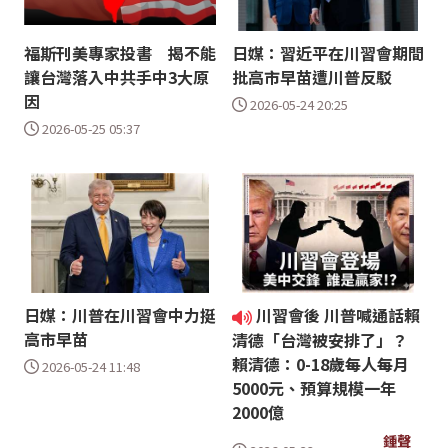
福斯刊美專家投書 揭不能
日媒：習近平在川習會期間
讓台灣落入中共手中3大原
批高市早苗遭川普反駁
因
2026-05-24 20:25
2026-05-25 05:37
日媒：川普在川習會中力挺
川習會後 川普喊通話賴
高市早苗
清德「台灣被安排了」？
賴清德：0-18歲每人每月
2026-05-24 11:48
5000元、預算規模一年
2000億
鍾聲