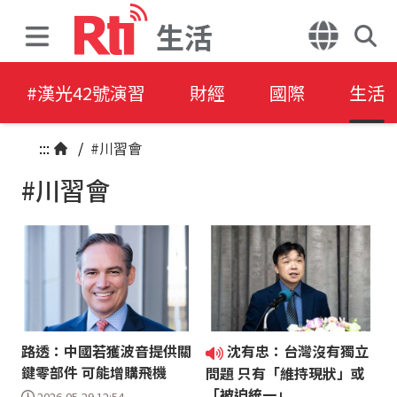
生活
#漢光42號演習
財經
國際
生活
:::
/
#川習會
#川習會
路透：中國若獲波音提供關
沈有忠：台灣沒有獨立
鍵零部件 可能增購飛機
問題 只有「維持現狀」或
「被迫統一」
2026-05-29 12:54