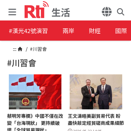
生活
#漢光42號演習
兩岸
財經
國際
:::
/
#川習會
#川習會
蔡明芳專欄》中國不僅在改
王文濤晤美副貿易代表 盼
變「台海現狀」 更持續破
盡快敲定經貿磋商成果細節
壞「全球貿易現狀」
2026-05-23 14:05