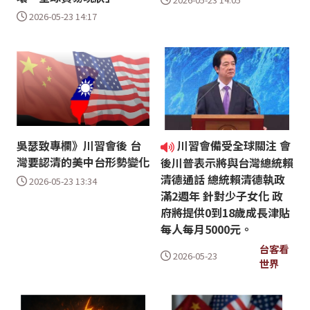
2026-05-23 14:17
吳瑟致專欄》川習會後 台
川習會備受全球關注 會
灣要認清的美中台形勢變化
後川普表示將與台灣總統賴
清德通話 總統賴清德執政
2026-05-23 13:34
滿2週年 針對少子女化 政
府將提供0到18歲成長津貼
每人每月5000元。
台客看
2026-05-23
世界