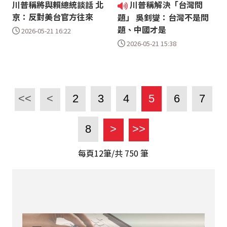
川普稱將與賴總統談話 北
川普稱解決「台灣問
京：反對美台官方往來
題」 吳釗燮：台灣不是問
題、中國才是
2026-05-21 16:22
2026-05-21 15:38
<<
<
2
3
4
5
6
7
8
>
>>
每頁12筆/共
750
筆