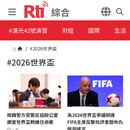
綜合
#漢光42號演習
財經
國際
生活
:::
/
#2026世界盃
#2026世界盃
南韓警方突襲足協辦公室
為2026世界盃爭議辯護
調查世界盃教練任命案
FIFA主席反擊批評者散布仇
恨與謠言
1 天