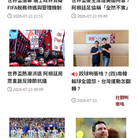
世界盃落幕 瑞士政界質疑
世界盃後主席遭美國拘留？
FIFA稅務待遇與管理機制
阿根廷足協稱「全然不實」
2026-07-23 22:51
2026-07-23 09:49
世界盃熱潮消退 阿根廷民
跤球咧衝啥？(四)南韓
眾重啟反撙節抗議
輸球全國怨，台灣運動怎翻
轉？
2026-07-23 09:09
社群咧
2026-07-23
衝啥