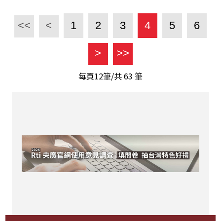
<<
<
1
2
3
4
5
6
>
>>
每頁12筆/共
63
筆