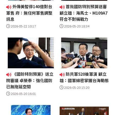
外傳美暫停140億對台
首批國防特別預算送審
軍售 府：無任何軍售調整
顧立雄：海馬士、M109A7
訊息
符合不對稱戰力
2026-05-22 10:17
2026-05-20 18:34
《國防特別預算》送立
防共軍520後軍演 顧立
院審議 卓榮泰：強化國防
雄：國軍綿密掌握台海動態
已無拖延空間
2026-05-20 15:20
2026-05-20 16:01