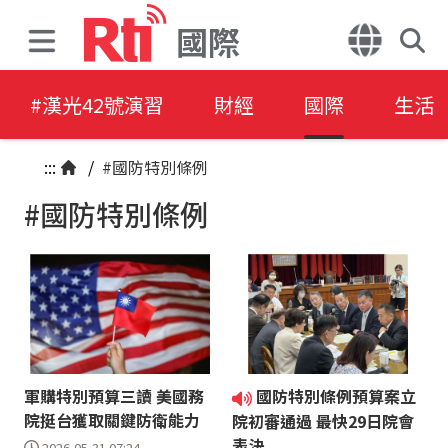
國際
#漢光42號演習
財經
國際
生活
:::
/
#國防特別條例
#國防特別條例
軍購特別預算三讀 美國務
國防特別條例預算案立
院挺台獲取關鍵防衛能力
院初審通過 最快29日院會
表決
2026-05-31 07:24