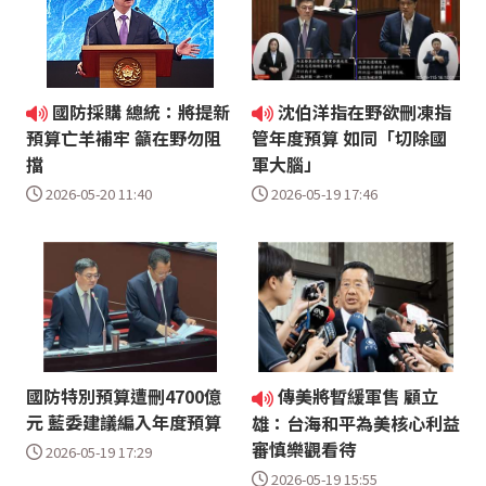
國防採購 總統：將提新
沈伯洋指在野欲刪凍指
預算亡羊補牢 籲在野勿阻
管年度預算 如同「切除國
擋
軍大腦」
2026-05-20 11:40
2026-05-19 17:46
國防特別預算遭刪4700億
傳美將暫緩軍售 顧立
元 藍委建議編入年度預算
雄：台海和平為美核心利益
審慎樂觀看待
2026-05-19 17:29
2026-05-19 15:55