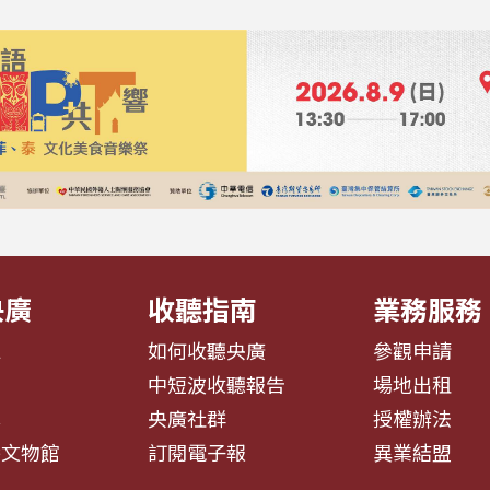
央廣
收聽指南
業務服務
息
如何收聽央廣
參觀申請
告
中短波收聽報告
場地出租
募
央廣社群
授權辦法
播文物館
訂閱電子報
異業結盟