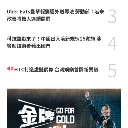
3
Uber Eats疊單報酬違外送專法 勞動部：若未
改善將按人連續開罰
4
科技監獄來了！中國出入境新規9/15實施 涉
管制技術者難出國門
5
HTC打造虛擬偶像 台灣娛樂首闢新賽道