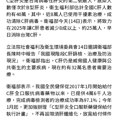
C型肝炎是台灣病毒性肝炎的第二號敵人，感染人
數僅次於B型肝炎，衛生福利部估計全國C肝人數
約有40萬，其中，近8萬人已使用干擾素治療，成
功清除C肝病毒。衛福部今天(14日)表示，將致力
在2025年讓C肝患者減少8成以上、約25萬人，早
日消除台灣C肝。
立法院社會福利及衛生環境委員會14日邀請衛福部
長陳時中報告「我國現階段C肝篩檢、治療及防治
現況」。衛福部指出，C肝仍是威脅國人健康與公
共衛生的主要疾病，現在約有32萬名患者需要治
療。
衛福部表示，我國全民健保從2017年1月開始給付
C肝全口服抗病毒藥物以來，已提供4萬6千人治
療，完成病毒檢測者的治療成功率為97.1%；今年
1月起，更加強辦理「C型肝炎全口服新藥健保給付
執行計畫」，不再設限須肝纖維化，放寬給付條件