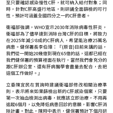
至只要確認感染慢性C肝，就可納入給付對象；同
時，針對C肝高盛行地區，則研議全面篩檢的可行
性，預計可涵蓋全國四分之一的C肝患者。
衛福部強調，WHO宣示2030年消除病毒性肝炎，
衛福部為了儘早達到消除台灣C肝的目標，將致力
在2025年減少8成的C肝病人，希望能治療25萬名
病患。健保署長李伯璋：『(原音)目前來講的話，
我們從一開始20幾億到現在65億的話，這都已經在
我們健保署的預算裡面在執行，當然我們會充分的
跟C肝辦公室、還有肝病醫學會盡量去配合，去把
這個工作做好。』
立委陳宜民在質詢時建議衛福部修改相關治療準
則，表示將來如果篩檢出新的C肝感染個案，只要
第一次抽血檢測出病毒，就應該立即治療，不用再
追蹤6個月，以免降低病患回診的意願，影響C肝消
除計畫。對此，陳時中表示，健保署預計下個月研