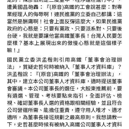
遭黃國昌砲轟：『
(
原音
)
高鐵的工會說甚麼：對專
業經理人的侮辱啊！連民進黨的立委自己都講：這
當然是酬庸啊！社會上面反彈這麼大，如果民進黨
政府的心態是：只要有黨政、只要派系對、只要後
台硬，我就是要讓他當高鐵董事長！台灣人民要怎
麼樣？基本上展現出來的傲慢心態就是這個樣子
嘛！』
國民黨立委洪孟楷則引用高鐵「董事會治理辦
法」，質疑史哲何時被納入「董事人才資料庫」？
洪孟楷說：『
(
原音
)
高鐵的「董事會治理辦法」，
其中，建立本公司董事人才資料庫，適時提送董事
會審議。
本公司董事長的選任，大股東推薦前，要
有遴選、管理、考核要點來指引，全面評估、檢
視、確認董事長人選的資格跟相關經驗，並且符合
公司營運所需、能擔任重責，遵守用人唯才、適才
適所，為董事長接班規劃之最高原則。
我想請教一
下，史哲甚麼時候有被納入高鐵公司董事人才資料