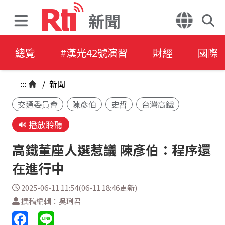
新聞
總覽
#漢光42號演習
財經
國際
:::
/
新聞
交通委員會
陳彥伯
史哲
台灣高鐵
播放聆聽
高鐵董座人選惹議 陳彥伯：程序還
在進行中
2025-06-11 11:54(06-11 18:46更新)
撰稿編輯：吳琍君