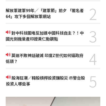
2
解放軍建軍99年／「建軍節」前夕 「匿名者
64」攻下多個解放軍網站
3
對中科技圍堵反加速中國科技自主？！中
國光刻機量產印證黃仁勳觀點
4
莫迪不敗神話破滅 印度Z世代如何逼政府
低頭？
5
股海狂潮／韓股槓桿投資釀股災 示警台股
投資人哪些事