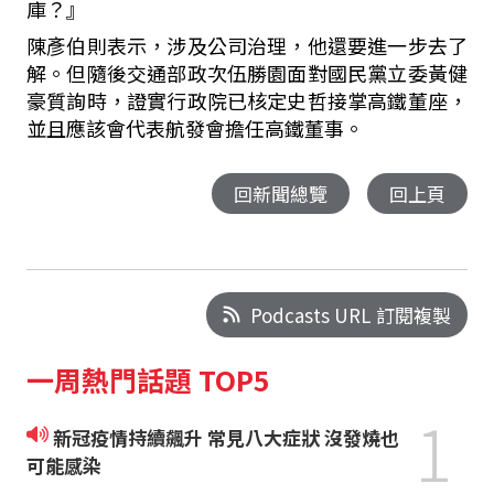
庫？』
陳彥伯則表示，涉及公司治理，他還要進一步去了
解。但隨後交通部政次伍勝園面對國民黨立委黃健
豪質詢時，證實行政院已核定史哲接掌高鐵董座，
並且應該會代表航發會擔任高鐵董事。
回新聞總覽
回上頁
Podcasts URL 訂閱複製
一周熱門話題 TOP5
1
新冠疫情持續飆升 常見八大症狀 沒發燒也
可能感染