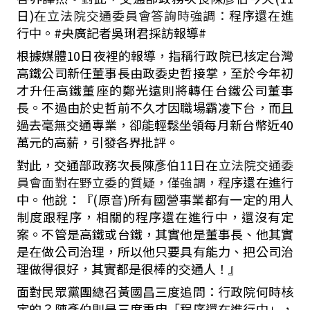
日
)
在
立法院交通委員會答詢時強調：
程序還在進
行中。
#
央廣記者吳琍君採訪報導
#
根據媒體
10
日夜裡的報導，指稱行政院已核定台灣
高鐵公司新任董事長由政委史哲接掌，至於今年初
才升任高鐵董座的鄭光遠則將轉任台鐵公司董事
長。不過由於史哲前不久才因職場霸凌下台，而且
過去毫無交通專業，卻能輕鬆坐領每月新台幣近
40
萬元的高薪，引發各界批評。
對此，交通部政務次長陳彥伯
11
日在
立法院交通委
員會面對在野立委的質疑，僅強調，
程序還在進行
中。他說：『
(
原音
)
所有國營事業都有一定的用人
制度跟程序，相關的程序還在進行中，還沒有定
案。不管是高鐵或台鐵，其實他是董事長、他其實
是在做公司治理，所以他只要具有能力、把公司治
理做得很好，其實都是很棒的交通人！』
面對民眾黨團總召黃國昌三度追問：行政院何時核
定的？陳彥伯則是三度重申「程序還在進行中」，