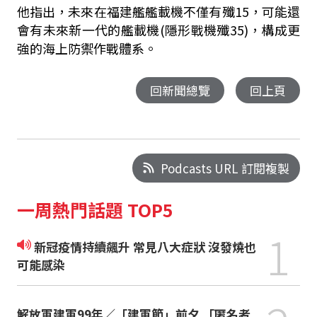
他指出，未來在福建艦艦載機不僅有殲15，可能還
會有未來新一代的艦載機(隱形戰機殲35)，構成更
強的海上防禦作戰體系。
回新聞總覽
回上頁
Podcasts URL 訂閱複製
一周熱門話題 TOP5
1
新冠疫情持續飆升 常見八大症狀 沒發燒也
可能感染
解放軍建軍99年／「建軍節」前夕 「匿名者