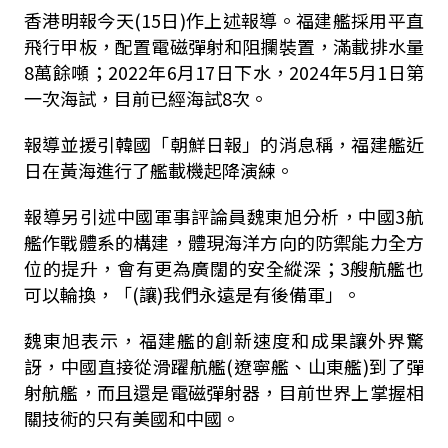
香港明報今天(15日)作上述報導。福建艦採用平直
飛行甲板，配置電磁彈射和阻攔裝置，滿載排水量
8萬餘噸；2022年6月17日下水，2024年5月1日第
一次海試，目前已經海試8次。
報導並援引韓國「朝鮮日報」的消息稱，福建艦近
日在黃海進行了艦載機起降演練。
報導另引述中國軍事評論員魏東旭分析，中國3航
艦作戰體系的構建，體現海洋方向的防禦能力全方
位的提升，會有更為廣闊的安全縱深；3艘航艦也
可以輪換，「(讓)我們永遠是有後備軍」。
魏東旭表示，福建艦的創新速度和成果讓外界驚
訝，中國直接從滑躍航艦(遼寧艦、山東艦)到了彈
射航艦，而且還是電磁彈射器，目前世界上掌握相
關技術的只有美國和中國。