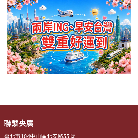
聯繫央廣
臺北市104中山區北安路55號