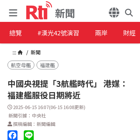
新聞
總覽
#漢光42號演習
兩岸
財經
:::
/
新聞
航空母艦
福建艦
中國央視提「3航艦時代」 港媒：
福建艦服役日期將近
2025-06-15 16:07(06-15 16:08更新)
新聞引據：中央社
撰稿編輯：新聞編輯