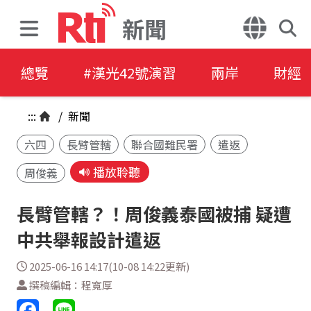
新聞
總覽
#漢光42號演習
兩岸
財經
:::
/
新聞
六四
長臂管轄
聯合國難民署
遣返
播放聆聽
周俊義
長臂管轄？！周俊義泰國被捕 疑遭
中共舉報設計遣返
2025-06-16 14:17(10-08 14:22更新)
撰稿編輯：程寬厚