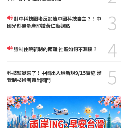
3
對中科技圍堵反加速中國科技自主？！中
國光刻機量產印證黃仁勳觀點
4
強制住院新制的兩難 社區如何不漏接？
5
科技監獄來了！中國出入境新規9/15實施 涉
管制技術者難出國門