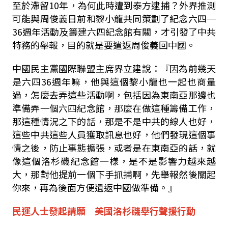
至於滯留10年，為何此時遭到泰方逮捕？外界推測
可能與周俊義日前和黎小龍共同策劃了紀念六四─
36週年活動及籌建六四紀念館有關，才引發了中共
特務的舉報，目的就是要遣返周俊義回中國。
中國民主黨國際聯盟主席界立建說：『因為前幾天
是六四36週年嘛，他與這個黎小龍也一起也商量
過，怎麼去弄這些活動啊，包括因為東南亞那邊也
準備弄一個六四紀念館，那麼在做這種籌備工作，
那這種情況之下的話，那是不是中共的線人也好，
這些中共這些人員獲取訊息也好，他們發現這個事
情之後，防止事態擴張，或者是在東南亞的話，就
像這個洛杉磯紀念館一樣，是不是影響力越來越
大，那對他提前一個下手抓捕啊，先舉報然後關起
你來，再為後面方便遺返中國做準備。』
民運人士發起請願 美國洛杉磯舉行聲援行動