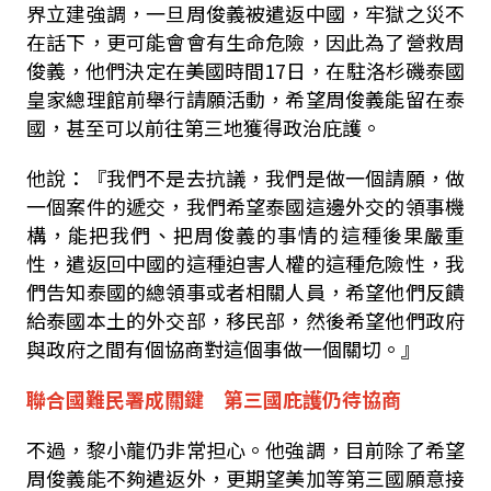
界立建強調，一旦周俊義被遣返中國，牢獄之災不
在話下，更可能會會有生命危險，因此為了營救周
俊義，他們決定在美國時間17日，在駐洛杉磯泰國
皇家總理館前舉行請願活動，希望周俊義能留在泰
國，甚至可以前往第三地獲得政治庇護。
他說：『我們不是去抗議，我們是做一個請願，做
一個案件的遞交，我們希望泰國這邊外交的領事機
構，能把我們、把周俊義的事情的這種後果嚴重
性，遣返回中國的這種迫害人權的這種危險性，我
們告知泰國的總領事或者相關人員，希望他們反饋
給泰國本土的外交部，移民部，然後希望他們政府
與政府之間有個協商對這個事做一個關切。』
聯合國難民署成關鍵 第三國庇護仍待協商
不過，黎小龍仍非常担心。他強調，目前除了希望
周俊義能不夠遣返外，更期望美加等第三國願意接