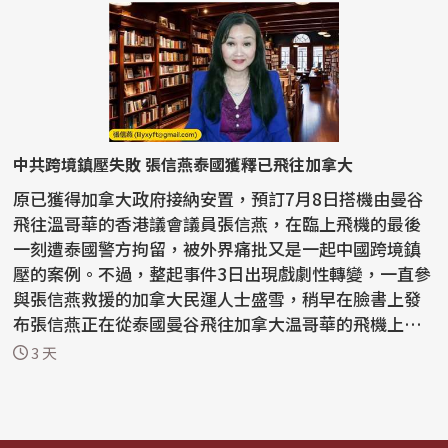
中共跨境鎮壓失敗 張信燕泰國獲釋已飛往加拿大
原已獲得加拿大政府接納安置，預訂7月8日搭機由曼谷
飛往溫哥華的香港議會議員張信燕，在臨上飛機的最後
一刻遭泰國警方拘留，被外界痛批又是一起中國跨境鎮
壓的案例。不過，整起事件3日出現戲劇性轉變，一直參
與張信燕救援的加拿大民運人士盛雪，稍早在臉書上發
布張信燕正在從泰國曼谷飛往加拿大温哥華的飛機上，
並預計...
3 天