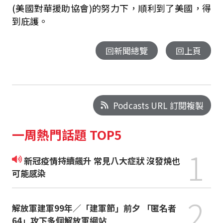
(美國對華援助協會)的努力下，順利到了美國，得
到庇護。
回新聞總覽
回上頁
Podcasts URL 訂閱複製
一周熱門話題 TOP5
1
新冠疫情持續飆升 常見八大症狀 沒發燒也
可能感染
2
解放軍建軍99年／「建軍節」前夕 「匿名者
64」攻下多個解放軍網站