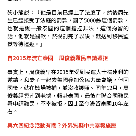
黎小龍說：『他是目前已經上了法庭了，然後周先
生已經接受了法庭的罰款，罰了5000銖這個罰款，
也就是說一般泰國的這個指控非法，這個拘留的
話，他就是罰款，然後罰完了以後，就送到移民監
獄等待遣返。』
自2015年流亡泰國 周俊義難民申請遭拒
事實上，周俊義早在2015年受到民運人士楊建利的
邀請，和妻子一起去美國參加公民力量會議，但回
國後，就在機場被捕，並沒收護照。同年12月，周
俊義經雲南到老撾，轉赴泰國，最後在聯合國難民
署申請難民，不幸被拒，因此至今滯留泰國10年左
右。
與六四紀念活動有關？外界質疑中共舉報施壓