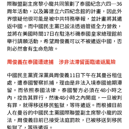
際聯盟副主席黎小龍共同策劃了泰國紀念六四─36
周年活動，以及籌建立六四紀念館的計畫，因此外
界懷疑他很可能是被中共特務舉報，並計畫將其遣
返中國。而中國民主黨已設法透過管道全力營救，
並將在美國時間17日在駐洛杉磯泰國皇家總理館前
舉行請願活動，希望周俊義可以不被遣返中國，否
則必然會有生命危險。
周俊義在泰國遭逮捕 涉非法滯留面臨遣返風險
中國民主黨資深黨員周俊義11日下午在其曼谷租住
處，遭泰國警察抓捕，理由是非法入境泰國逾期滯
留。而依照泰國法律，泰國警方必須在48小時之
內，控告其罪行，然後48小時之內開庭，一旦被判
有罪，就得移送移民監獄，等待遣返。而根據目前
人在曼谷的中國民主黨國際聯盟副主席黎小龍的說
法，周俊義目前已接受法庭罰款，已被移送到移民
監獄了，等待遣返。