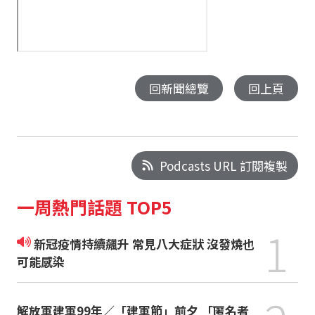
回新聞總覽
回上頁
Podcasts URL 訂閱複製
一周熱門話題 TOP5
1
新冠疫情持續飆升 常見八大症狀 沒發燒也
可能感染
解放軍建軍99年／「建軍節」前夕 「匿名者