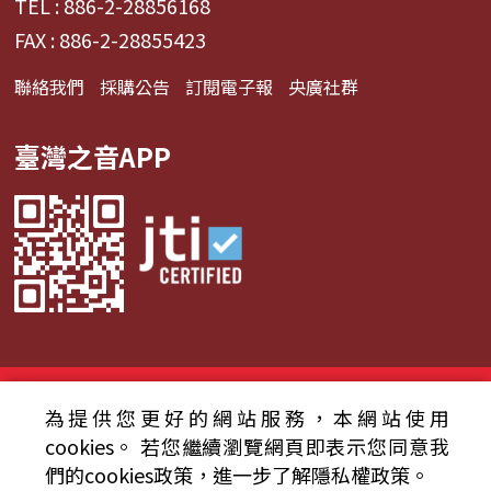
TEL : 886-2-28856168
FAX : 886-2-28855423
聯絡我們
採購公告
訂閱電子報
央廣社群
臺灣之音APP
© 2024財團法人中央廣播電臺 版權所有
為提供您更好的網站服務，本網站使用
資通安全政策聲明
服務條款
隱私權條款
cookies。
若您繼續瀏覽網頁即表示您同意我
們的cookies政策，進一步了解隱私權政策。