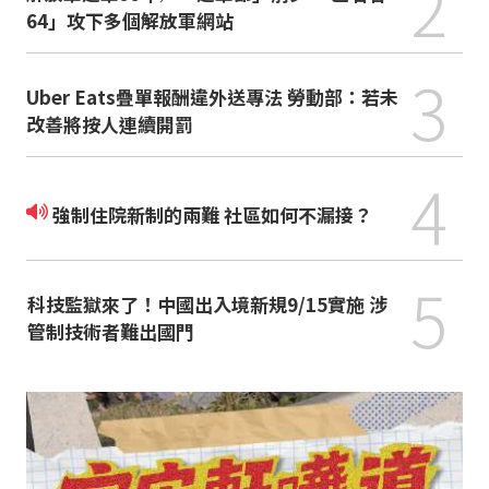
2
64」攻下多個解放軍網站
3
Uber Eats疊單報酬違外送專法 勞動部：若未
改善將按人連續開罰
4
強制住院新制的兩難 社區如何不漏接？
5
科技監獄來了！中國出入境新規9/15實施 涉
管制技術者難出國門