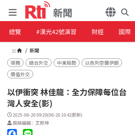
新聞
總覽
#漢光42號演習
財經
國際
:::
/
新聞
領務
總合外交
中東局勢
以色列空襲伊朗
價值外交
以伊衝突 林佳龍：全力保障每位台
灣人安全(影)
2025-06-20 09:29(06-20 10:42更新)
撰稿編輯：王照坤