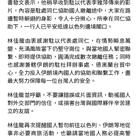
書發文表示，他稍早收到駐以代表李雅萍傳來的影
片，內容是駐處同仁協助國人撤離途中，大家在路
邊暫時躲避的身影，令人十分揪心，所幸在同仁協
助下，一行人已平安抵達以色列邊境關口。
林佳龍由衷感謝駐以代表處同仁，在情勢瞬息萬
變、充滿風險當下仍堅守崗位，與當地國人緊密聯
繫、即時提供協助，圓滿完成數次撤離任務；同時
也感謝兼轄伊朗的駐杜拜辦事處、德黑蘭台貿中
心，全力投入伊朗境內國人的協助和聯繫工作，盡
最大努力保障每一位台灣人的安全。
林佳龍並呼籲，不要讓錯誤或片面資訊，動搖國人
對外交部門的信任，或損害台灣與國際夥伴辛苦建
立的友誼。
林佳龍再次提醒國人暫勿前往以色列、伊朗等地從
事非必要商旅活動，也籲請當地國人務必提高警