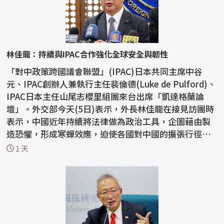
林佳龍：持續與IPAC合作強化全球安全與韌性
「對中政策跨國議會聯盟」(IPAC)日本共同主席中谷
元、IPAC創辦人兼執行主任裴倫德(Luke de Pulford)、
IPAC日本主任山尾志櫻里組團來台出席「凱達格蘭論
壇」。外交部今天(5日)表示，外長林佳龍在接見訪團時
表示，中國近年持續將法律做為政治工具，企圖藉由製
造恐懼，形成寒蟬效應，迫使各國對中國的擴張行徑保
持沈默，因...
1 天