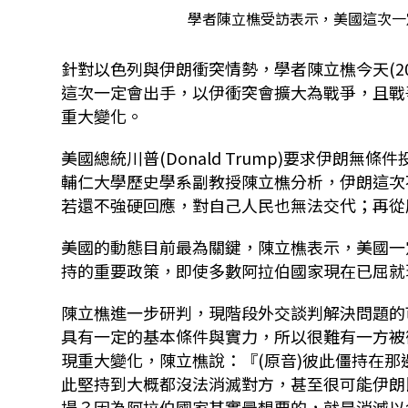
學者陳立樵受訪表示，美國這次一定
針對以色列與伊朗衝突情勢，學者陳立樵今天
(2
這次一定會出手，以伊衝突會擴大為戰爭，且戰
重大變化。
美國總統川普
(Donald Trump)
要求伊朗無條件
輔仁大學歷史學系副教授陳立樵分析，伊朗這次
若還不強硬回應，對自己人民也無法交代；再從
美國的動態目前最為關鍵，陳立樵表示，
美國一
持的重要政策，即使多數阿拉伯國家現在已屈就
陳立樵進一步研判，現階段外交談判解決問題的
具有一定的基本條件與實力，所以很難有一方被
現重大變化，陳立樵說：『
(
原音
)
彼此僵持在那
此堅持到大概都沒法消滅對方，甚至很可能伊朗
場？因為阿拉伯國家其實最想要的，就是消滅以