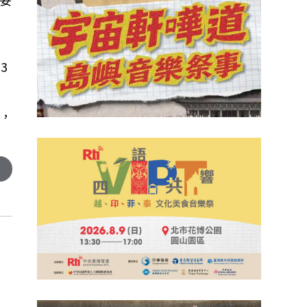
在
23
，