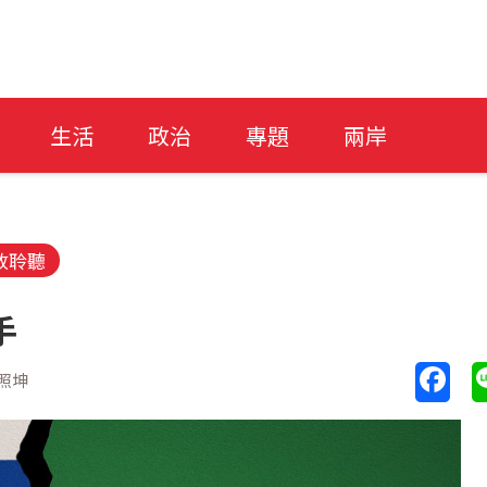
生活
政治
專題
兩岸
放聆聽
手
照坤