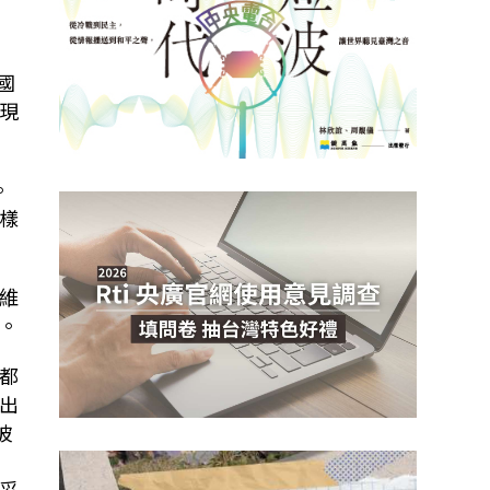
國
現
。
樣
維
。
都
出
彼
妥