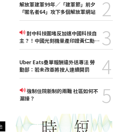
2
解放軍建軍99年／「建軍節」前夕
「匿名者64」攻下多個解放軍網站
3
對中科技圍堵反加速中國科技自
主？！中國光刻機量產印證黃仁勳觀
點
4
Uber Eats疊單報酬違外送專法 勞
動部：若未改善將按人連續開罰
5
強制住院新制的兩難 社區如何不
漏接？
他