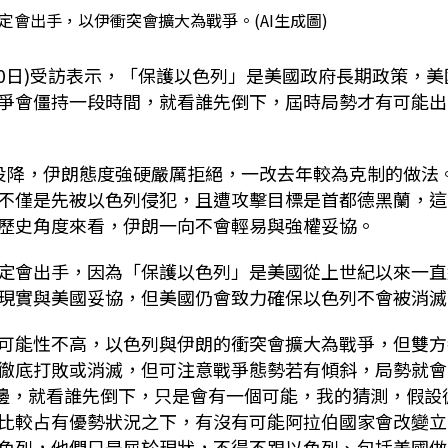
會出手，以伊衝突會擴大為戰爭。(AI生成圖)
0
日
)
受訪表示，「保護以色列」是美國政府長期政策，美
爭會僵持一段時間，就看誰先倒下，屆時局勢才有可能出
投降，伊朗態度強硬嚴厲拒絕，一改去年較為克制的做法
不僅是先被以色列侵犯，且遭攻擊目標是首都德黑蘭，這
歷史角度來看，伊朗一向不會輕易與強權妥協。
定會出手，因為「保護以色列」是美國從上世紀以來一直
現實與美國妥協，但美國仍會致力確保以色列不會被消滅
可能性不高，以色列與伊朗的衝突會擴大為戰爭，但雙方
徹底打敗或消滅，但可注意戰爭態勢若有傾斜，局勢就會
邊，就看誰先倒下，只是會有一個可能，我的猜測，假設
比較占有優勢狀況之下，有沒有可能阿拉伯國家會改變立
色列，他們只是屈於現狀，不得不跟以色列、包括美國做