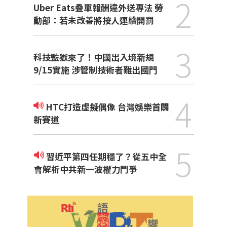
2
Uber Eats疊單報酬違外送專法 勞
動部：若未改善將按人連續開罰
3
科技監獄來了！中國出入境新規
9/15實施 涉管制技術者難出國門
4
HTC打造虛擬偶像 台灣娛樂首闢
新賽道
5
習近平第四任期穩了？從五中全
會解析中共新一波權力鬥爭