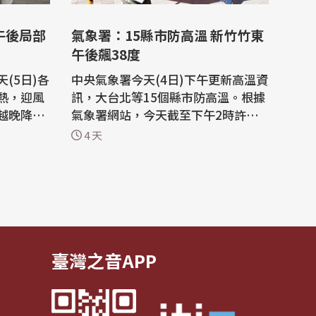
午後局部
氣象署：15縣市防高溫 新竹竹東
午後飆38度
(5日)各
中央氣象署今天(4日)下午更新高溫資
熱，迎風
訊，大台北等15個縣市防高溫。根據
越晚降雨
氣象署網站，今天截至下午2時許，
出現，東
氣溫以新竹縣竹東鎮達攝氏38度最
4 天
午後中南
高，新北、桃園皆出現局部37度以上
暫雷陣
高溫。 氣象署下午更新高溫資訊，各
機率，下
地天氣高溫炎熱，今天白天新北市、
攜帶雨具
新竹縣為橙色燈號，防38度極端高溫
區有局部
出現；台北市、桃園市、南投縣、雲
林縣、台...
臺灣之音APP