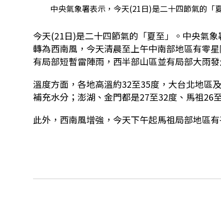
中央氣象署表示，今天(21日)是二十四節氣的「
今天
(21
日
)
是
二十四節氣的
「夏至」。中央氣象
轉為西南風，今天清晨至上午中南部地區有零星
有局部短暫雷陣雨，西半部山區並有局部大雨發
溫度方面，各地高溫約
32
至
35
度，大台北地區
補充水分；澎湖、金門都是
27
至
32
度、馬祖
26
此外，西南風增強，今天下午起馬祖局部地區有