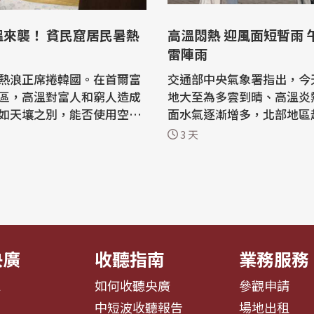
溫來襲！ 貧民窟居民暑熱
高溫悶熱 迎風面短暫雨 
雷陣雨
熱浪正席捲韓國。在首爾富
交通部中央氣象署指出，今天
區，高溫對富人和窮人造成
地大至為多雲到晴、高溫炎
如天壤之別，能否使用空調
面水氣逐漸增多，北部地區
凸顯當地的貧富懸殊。 窮人
機率越增加，偶有短暫陣雨
3 天
導，奢華的江
北部地區亦有零星降雨，而
流行歌手PSY 2012年單
部地區及其他山區有局部短
Style」在全球爆紅的而聞名
雨，尤其山區有大雨出現的
中頌揚當地超級富豪的奢華
午出門請注意天氣的變化並
備用；清晨至上午中南部地
短暫陣...
央廣
收聽指南
業務服務
息
如何收聽央廣
參觀申請
告
中短波收聽報告
場地出租