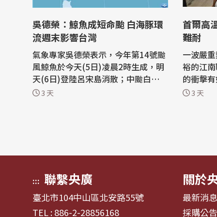
吳德榮：鯨魚成短命颱 白海豚環
首爾高
流週末影響台灣
難耐
氣象專家吳德榮表示，今年第14號颱
一波嚴重
風鯨魚於今天(5日)凌晨2時生成，明
裕的江南
天(6日)登陸呂宋島消散；中颱白海豚
的衝擊有
估7至9日環流通過北部海面、向北迴
如今更加
3 天
3 天
轉，西半部防短暫陣雨、東半部防極
無力負擔電費 法新社報
端高溫。 中央大學大氣科學系兼任副
南區因韓國
教授吳德榮今天在氣象應用推廣基金
曲「江南
會的「洩天機教室」專欄表示，最新
於世，歌
氣象署颱風路徑潛勢預測圖顯示，第
生活。 但在空調運轉不停、價值數
13號...
百...
聯繫央廣
關於
:::
臺北市104中山區北安路55號
最新消
TEL : 886-2-28856168
採購公