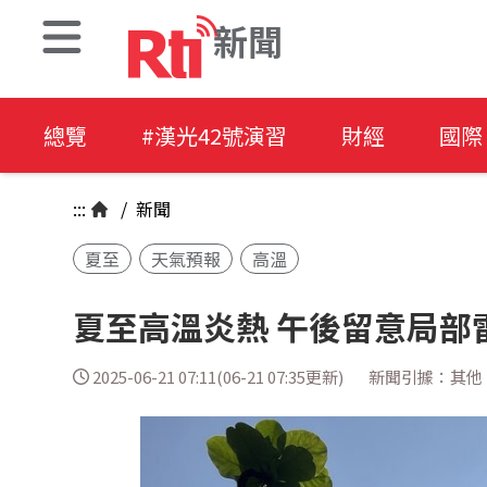
新聞
總覽
#漢光42號演習
財經
國際
:::
/
新聞
夏至
天氣預報
高溫
夏至高溫炎熱 午後留意局部
2025-06-21 07:11(06-21 07:35更新)
新聞引據：其他