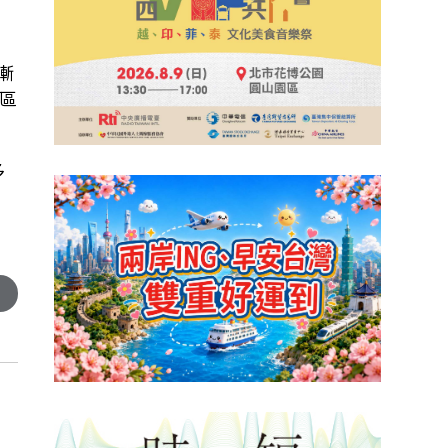
漸
區
多