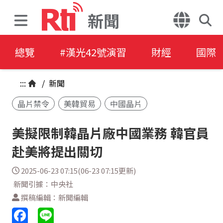
新聞
總覽
#漢光42號演習
財經
國際
:::
/
新聞
晶片禁令
美韓貿易
中國晶片
美擬限制韓晶片廠中國業務 韓官員
赴美將提出關切
2025-06-23 07:15(06-23 07:15更新)
新聞引據：中央社
撰稿編輯：新聞編輯