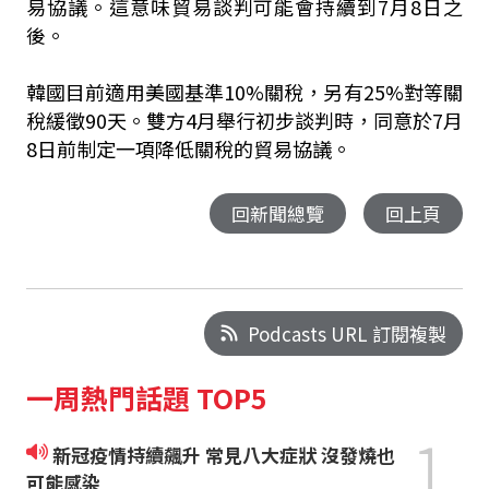
易協議。這意味貿易談判可能會持續到7月8日之
後。
韓國目前適用美國基準10%關稅，另有25%對等關
稅緩徵90天。雙方4月舉行初步談判時，同意於7月
8日前制定一項降低關稅的貿易協議。
回新聞總覽
回上頁
Podcasts URL 訂閱複製
一周熱門話題 TOP5
1
新冠疫情持續飆升 常見八大症狀 沒發燒也
可能感染