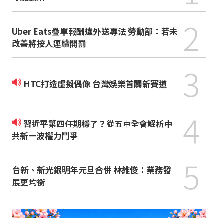
2
Uber Eats疊單報酬違外送專法 勞動部：若未
改善將按人連續開罰
3
HTC打造虛擬偶像 台灣娛樂首闢新賽道
4
習近平第四任期穩了？從五中全會解析中
共新一波權力鬥爭
5
台新、新光銀明年元旦合併 林維俊：業務發
展更均衡