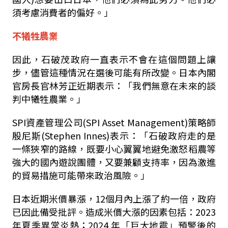
須考慮消費者的偏好。」
不犧牲農業
因此，石破茂政府一直表示不會在這個問題上讓
步，儘管這種情況在選後可能有所改變。日本內閣
官房長官林芳正近期表示：「我們無意在未來的談
判中犧牲農業。」
SPI資產管理公司(SPI Asset Management)策略師
殷尼斯(Stephen Innes)表示：「石破政府走的是
一條狹窄的路線，既要小心翼翼地避免激怒稻農等
強大的國內遊說團體，又要兼顧支持率，因為激進
的貿易措施可能帶來政治風險。」
日本近期米價暴漲，12個月內上漲了約一倍，政府
已因此備受批評。造成米價大漲的因素包括：2023
年夏季異常炎熱；2024 年「巨大地震」預警後的