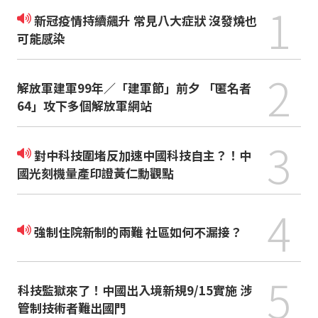
1
新冠疫情持續飆升 常見八大症狀 沒發燒也
可能感染
2
解放軍建軍99年／「建軍節」前夕 「匿名者
64」攻下多個解放軍網站
3
對中科技圍堵反加速中國科技自主？！中
國光刻機量產印證黃仁勳觀點
4
強制住院新制的兩難 社區如何不漏接？
5
科技監獄來了！中國出入境新規9/15實施 涉
管制技術者難出國門