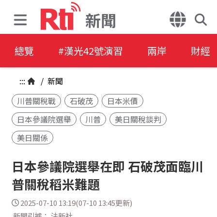
新聞
總覽
#漢光42號演習
兩岸
財經
:::
/
新聞
川普關稅戰
石破茂
日本米價
日本參議院選舉
川普
美日關稅談判
美日關係
日本參議院選舉在即 石破茂面臨川
普關稅稻米難題
2025-07-10 13:19(07-10 13:45更新)
新聞引據： 法新社