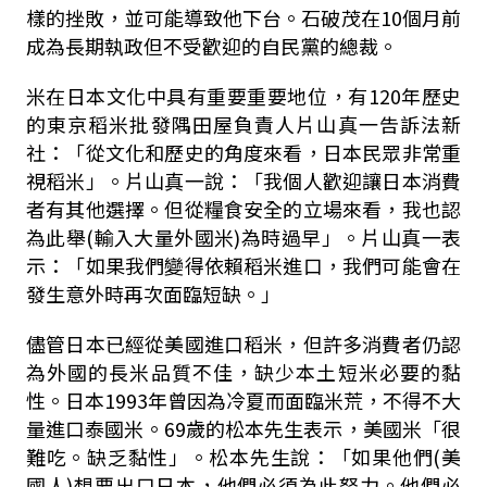
樣的挫敗，並可能導致他下台。石破茂在10個月前
成為長期執政但不受歡迎的自民黨的總裁。
米在日本文化中具有重要重要地位，有120年歷史
的東京稻米批發隅田屋負責人片山真一告訴法新
社：「從文化和歷史的角度來看，日本民眾非常重
視稻米」。片山真一說：「我個人歡迎讓日本消費
者有其他選擇。但從糧食安全的立場來看，我也認
為此舉(輸入大量外國米)為時過早」。片山真一表
示：「如果我們變得依賴稻米進口，我們可能會在
發生意外時再次面臨短缺。」
儘管日本已經從美國進口稻米，但許多消費者仍認
為外國的長米品質不佳，缺少本土短米必要的黏
性。日本1993年曾因為冷夏而面臨米荒，不得不大
量進口泰國米。69歲的松本先生表示，美國米「很
難吃。缺乏黏性」。松本先生說：「如果他們(美
國人)想要出口日本，他們必須為此努力。他們必