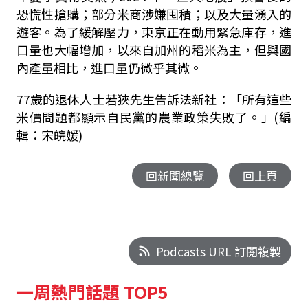
恐慌性搶購；部分米商涉嫌囤積；以及大量湧入的
遊客。為了緩解壓力，東京正在動用緊急庫存，進
口量也大幅增加，以來自加州的稻米為主，但與國
內產量相比，進口量仍微乎其微。
77歲的退休人士若狹先生告訴法新社：「所有這些
米價問題都顯示自民黨的農業政策失敗了。」(編
輯：宋皖媛)
回新聞總覽
回上頁
Podcasts URL 訂閱複製
一周熱門話題 TOP5