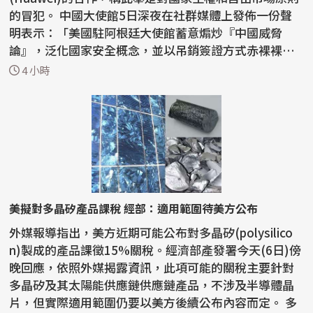
的冒犯。 中國大使館5日深夜在社群媒體上發佈一份聲
明表示：「美國駐阿根廷大使館蓄意煽炒『中國威脅
論』，泛化國家安全概念，並以吊銷簽證方式赤裸裸阻
止正常...
4 小時
美擬對多晶矽產品課稅 經部：適用範圍待美方公布
外媒報導指出，美方近期可能公布對多晶矽(polysilico
n)製成的產品課徵15%關稅。經濟部產發署今天(6日)傍
晚回應，依照外媒揭露資訊，此項可能的關稅主要針對
多晶矽及其太陽能供應鏈供應鏈產品，不涉及半導體晶
片，但實際適用範圍仍要以美方後續公布內容而定。 多