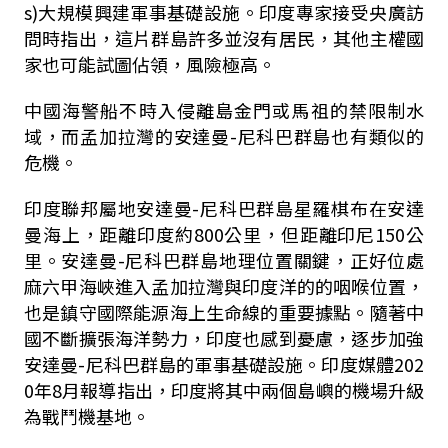
s)
大規模興建軍事基礎設施。印度專家接受央廣訪
問時指出，這片群島許多並沒有居民，其他主權國
家也可能試圖佔領，風險極高。
中國海警船不時入侵離島金門或馬祖的禁限制水
域，而孟加拉灣的安達曼
-
尼科巴群島也有類似的
危機。
印度聯邦屬地安達曼
-
尼科巴群島星羅棋布在安達
曼海上，距離印度約
800
公里，但距離印尼
150
公
里。安達曼
-
尼科巴群島地理位置關鍵，正好位處
麻六甲海峽進入孟加拉灣與印度洋的的咽喉位置，
也是鎮守國際能源海上生命線的重要據點。隨著中
國不斷擴張海洋勢力，印度也感到憂慮，逐步加強
安達曼
-
尼科巴群島的軍事基礎設施。印度媒體
202
0
年
8
月報導指出，印度將其中兩個島嶼的機場升級
為戰鬥機基地。