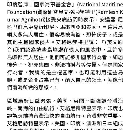
印度智庫「國家海事基金會」
(National Maritime
Foundation)
資深研究員艾格尼赫特里
(Kamlesh K
umar Agnihotri)
接受央廣訪問時表示，安達曼
-
尼
科巴群島更靠近印尼、馬來西亞和泰國，且這片島
嶼大多無人居住，很容易被海盜、恐怖份子，或是
其他主權國家侵占。艾格尼赫特里說：『
(英文
原
音
)
我們認為這些島嶼處在很大的風險中，且許多
島嶼都無人居住，他們可能被非國家行為者，如恐
怖分子、犯罪集團、非法捕撈者等侵擾。但是國家
行為者，我說的是主權國家，也可能利用這些島
嶼，或是企圖占為己有，納入自己的領土，就像他
們南海所做的那樣。』
區域局勢日益緊張，美國、英國不斷強調台灣海
峽、南海的自由航行，艾格尼赫特里表示，印度也
認為應維持台灣海峽的自由航行，台灣非常重要。
艾格尼赫特里表示，美國、印度、澳洲和日本組成