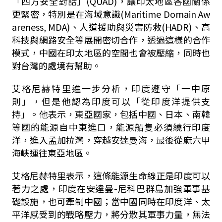
「四方安全對話」
(QUAD)
，讓印太地區各國關係
更緊密，特別是在海域意識
(Maritime Domain Aw
areness, MDA)
、人道援助與災害防救
(HADR)
、高
科技與網路安全等展開密切合作，透過這樣的合作
模式，中國在印太地區的空間也會被壓縮，同時也
對台灣的處境有幫助。
艾格尼赫特里進一步分析，印度遵守「一中原
則」，但是他認為印度可以「從印度洋提供支
持」。他表示，東亞國家，包括中國、日本、南韓
等國的能源自中東進口，能源船隻必須繞行印度
洋，進入孟加拉灣，穿越安達曼海，最後從麻六甲
海峽運往東亞地區。
艾格尼赫特里表示，這條能源生命線正是印度可以
著力之處，印度在安達曼
-尼
科巴群島加強軍事基
礎設施，也可牽制中國；當中國同時在印度洋、太
平洋感受到的戰略壓力，將分散其軍事力量，無法