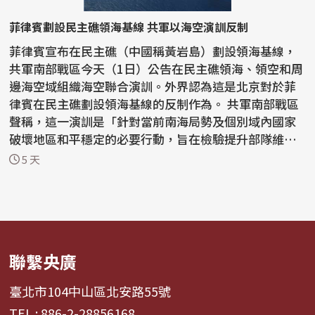
菲律賓劃設民主礁領海基線 共軍以海空演訓反制
菲律賓宣布在民主礁（中國稱黃岩島）劃設領海基線，
共軍南部戰區今天（1日）公告在民主礁領海、領空和周
邊海空域組織海空聯合演訓。外界認為這是北京對於菲
律賓在民主礁劃設領海基線的反制作為。 共軍南部戰區
聲稱，這一演訓是「針對當前南海局勢及個別域內國家
破壞地區和平穩定的必要行動，旨在檢驗提升部隊維護
國家...
5 天
聯繫央廣
臺北市104中山區北安路55號
TEL : 886-2-28856168