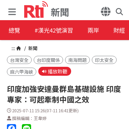
新聞
總覽
#漢光42號演習
兩岸
財經
:::
/
新聞
台灣安全
台印度關係
南海問題
印太安全
播放聆聽
麻六甲海峽
印度加強安達曼群島基礎設施 印度
專家：可起牽制中國之效
2025-07-11 15:26(07-11 16:41更新)
撰稿編輯：王韋婷