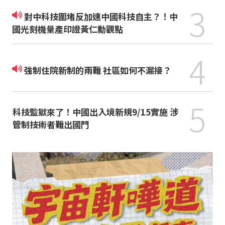
3
對中科技圍堵反加速中國科技自主？！中
國光刻機量產印證黃仁勳觀點
4
強制住院新制的兩難 社區如何不漏接？
5
科技監獄來了！中國出入境新規9/15實施 涉
管制技術者難出國門