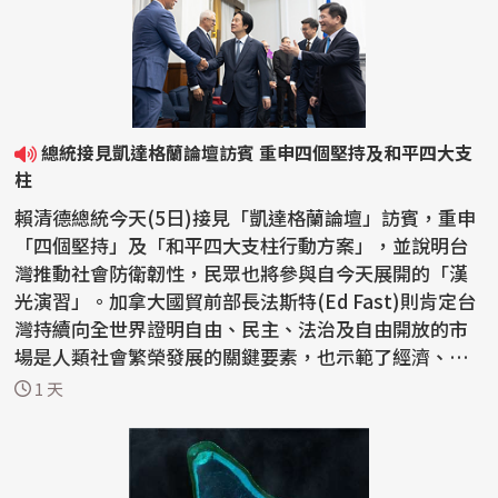
總統接見凱達格蘭論壇訪賓 重申四個堅持及和平四大支
柱
賴清德總統今天(5日)接見「凱達格蘭論壇」訪賓，重申
「四個堅持」及「和平四大支柱行動方案」，並說明台
灣推動社會防衛韌性，民眾也將參與自今天展開的「漢
光演習」。加拿大國貿前部長法斯特(Ed Fast)則肯定台
灣持續向全世界證明自由、民主、法治及自由開放的市
場是人類社會繁榮發展的關鍵要素，也示範了經濟、科
技及人...
1 天