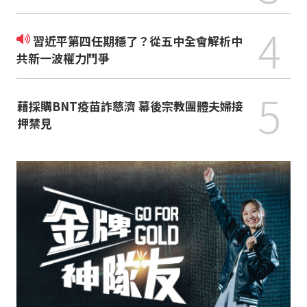
4
習近平第四任期穩了？從五中全會解析中
共新一波權力鬥爭
5
藉採購BNT疫苗詐慈濟 幕後宗教團體夫婦接
押禁見