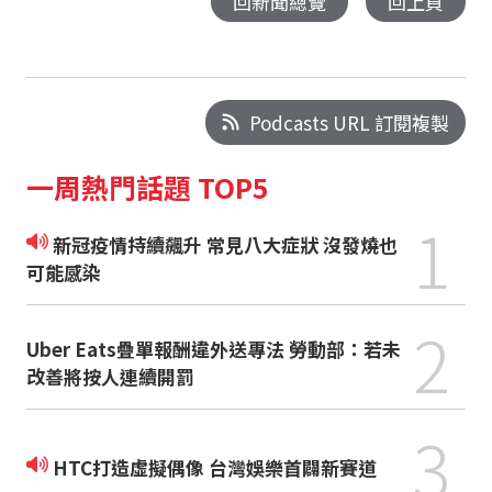
回新聞總覽
回上頁
Podcasts URL 訂閱複製
一周熱門話題 TOP5
1
新冠疫情持續飆升 常見八大症狀 沒發燒也
可能感染
2
Uber Eats疊單報酬違外送專法 勞動部：若未
改善將按人連續開罰
3
HTC打造虛擬偶像 台灣娛樂首闢新賽道