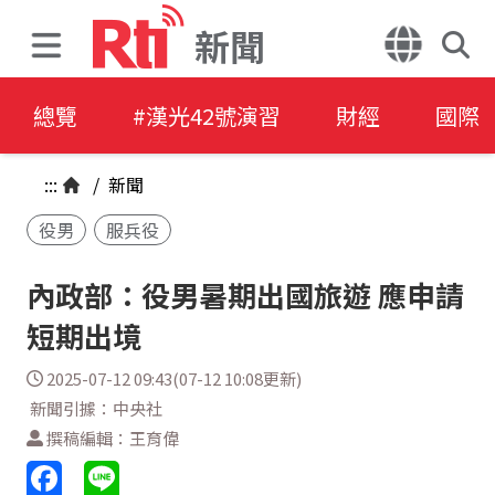
新聞
總覽
#漢光42號演習
財經
國際
:::
/
新聞
役男
服兵役
內政部：役男暑期出國旅遊 應申請
短期出境
2025-07-12 09:43(07-12 10:08更新)
新聞引據：中央社
撰稿編輯：王育偉