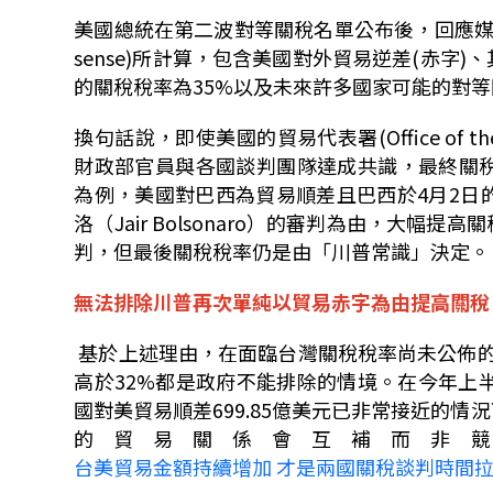
美國總統在第二波對等關稅名單公布後，回應
sense)
所計算，包含美國對外貿易逆差
(
赤字
)
、
的關稅稅率為
35%
以及未來許多國家可能的對等
換句話說，即使美國的貿易代表署
(Office of t
財政部官員與各國談判團隊達成共識，最終關
為例，美國對巴西為貿易順差且巴西於
4
月
2
日
洛（
Jair Bolsonaro
）的審判為由，大幅提高關
判，但最後關稅稅率仍是由
「
川普常識
」決定。
無法排除川普再次單純以貿易赤字為由提高關稅
基於上述理由，在面臨台灣關稅稅率尚未公佈
高於
32%
都是政府不能排除的情境。在今年上
國對美貿易順差
699.85
億美元已非常接近的情況
的貿易關係會互補而非
台美貿易金額持續增加 才是兩國關稅談判時間