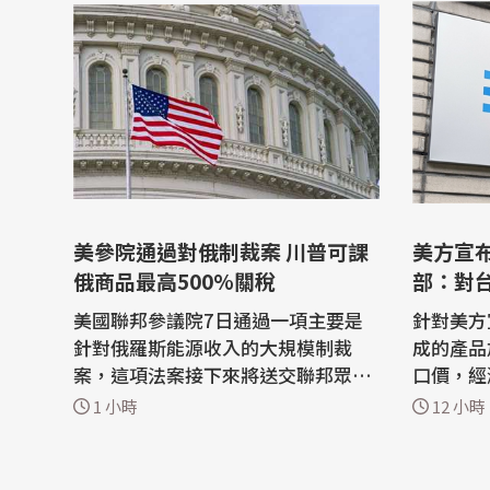
美參院通過對俄制裁案 川普可課
美方宣
俄商品最高500%關稅
部：對
擊有限
美國聯邦參議院7日通過一項主要是
針對美方
針對俄羅斯能源收入的大規模制裁
成的產品
案，這項法案接下來將送交聯邦眾議
口價，經
院審議，但因國會目前進入夏季休會
產業衝擊
1 小時
12 小時
期，眾議院最快要到9月初才會進行
體方面，
表決。 法新社報導，這項制裁案將對
美投資建
俄羅斯官員、寡頭統治集團成員、金
額，所需