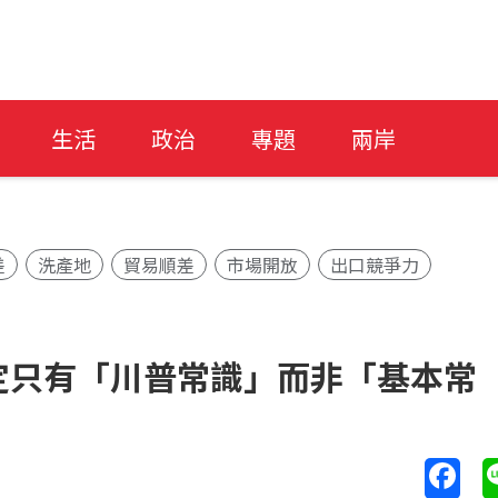
生活
政治
專題
兩岸
差
洗產地
貿易順差
市場開放
出口競爭力
定只有「川普常識」而非「基本常