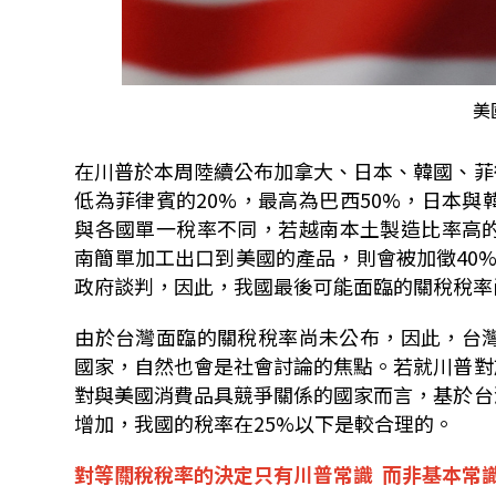
美
在川普於本周陸續公布加拿大、日本、韓國、菲
低為菲律賓的
20%
，最高為巴西
50%
，日本與
與各國單一稅率不同，若越南本土製造比率高
南簡單加工出口到美國的產品，則會被加徵
40
政府談判，因此，我國最後可能面臨的關稅稅率
由於台灣面臨的關稅稅率尚未公布，因此，台
國家，自然也會是社會討論的焦點。若就川普對
對與美國消費品具競爭關係的國家而言，基於台
增加，我國的稅率在
25%
以下是較合理的。
對等關稅稅率的決定只有川普常識
而非基本常