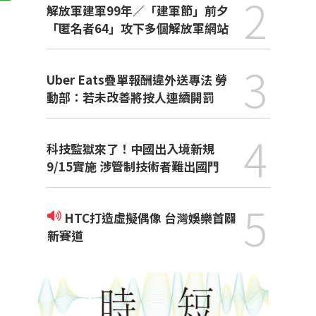
2
解放軍建軍99年／「建軍節」前夕
「匿名者64」攻下多個解放軍網站
3
Uber Eats疊單報酬違外送專法 勞
動部：若未改善將按人連續開罰
4
科技監獄來了！中國出入境新規
9/15實施 涉管制技術者難出國門
5
HTC打造虛擬偶像 台灣娛樂首闢
新賽道