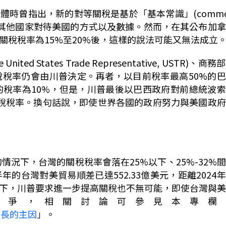
媒體時曾指出，新的對等關稅是基於「基本常識」
(comm
其他國家對待美國的方式以及數據。然而，在其公布加拿
關稅稅率為
15%
至
20%
後，這樣的說法可能又無法成立
he United States Trade Representative, USTR)
、商務部
稅稅率仍會由川普決定。再者，以目前稅率最高
50%
的巴
的稅率為
10%
，但是，川普最後以巴西政府對前總統波索
稅稅率。換句話說，即使世界各國的政府努力與美國政府
的情況下，台灣的關稅稅率會落在
25%
以下、
25%-32%
間
半年的台灣對美貿易順差已達
552.33
億美元，距離
2024
年
下，川普要求進一步提高關稅也不無可能，即使
台灣與美
競爭，相關討論可參見本專欄
拉長的主因
」
。