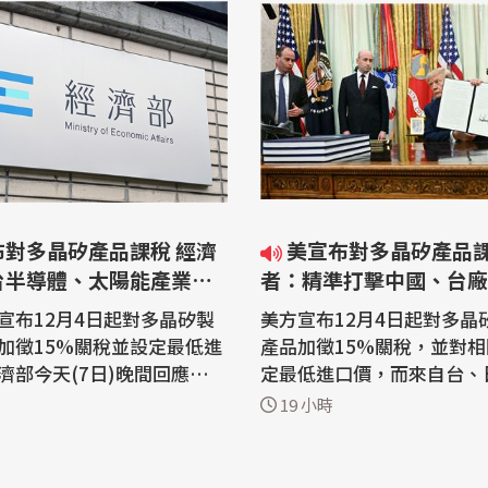
布對多晶矽產品課稅 經濟
美宣布對多晶矽產品課稅 學
台半導體、太陽能產業衝
者：精準打擊中國、台廠
限
宣布12月4日起對多晶矽製
美方宣布12月4日起對多晶
加徵15%關稅並設定最低進
產品加徵15%關稅，並對
濟部今天(7日)晚間回應，對
定最低進口價，而來自台、
有限。經濟部分析，在半導
歐盟產品適用稅率與海關稅
19 小時
依據台美投資MOU，台廠赴
為15%。學者今天(7日)分
廠、量產都可享關稅豁免配
此舉是為了保護美商、重振
原物料也可爭取進口免稅；
能，並杜絕中國多晶矽產能