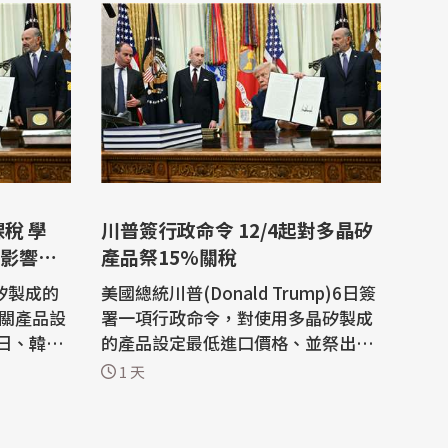
川普簽行政命令 12/4起對多晶矽
影響有
產品祭15%關稅
矽製成的
美國總統川普(Donald Trump)6日簽
相關產品設
署一項行政命令，對使用多晶矽製成
日、韓及
的產品設定最低進口價格、並祭出新
合計總和
關稅。 多晶矽是太陽能板和半導體的
1 天
析，美方
關鍵材料。行政命令指出，這類產品
本土產
將從12月4日起面臨15%的關稅，並
傾銷及在
概述了多晶矽、以及晶圓和太陽能電