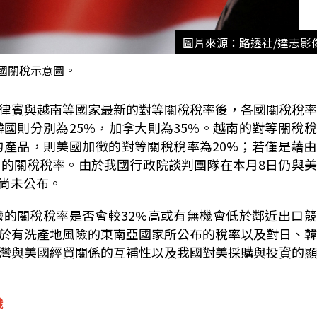
圖片來源：路透社/達志影
國關稅示意圖。
律賓與越南等國家最新的對等關稅稅率後，各國關稅稅率
韓國則分別為
25%
，加拿大則為
35%
。越南的對等關稅稅
的產品，則美國加徵的對等關稅稅率為
20%
；若僅是藉由
%
的關稅稅率。由於我國行政院談判團隊在本月
8
日仍與美
尚未公布。
灣的關稅稅率是否會較
32%
高或有無機會低於鄰近出口競
於有洗產地風險的東南亞國家所公布的稅率以及對日、韓
灣與美國經貿關係的互補性以及我國對美採購與投資的顯
識