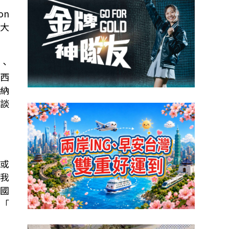
on
大
。
、
西
納
談
或
我
國
「