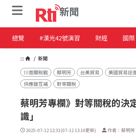
新聞
總覽
#漢光42號演習
財經
國際
:::
/
新聞
川普關稅戰
蔡明芳
台美貿易
美國貿易逆
供應鏈互補
對等關稅
蔡明芳專欄》對等關稅的決
識」
2025-07-12 12:31(07-12 13:10更新)
作者：蔡明芳