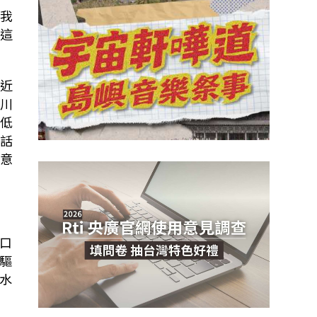
我
這
近
川
低
話
意
口
驅
水