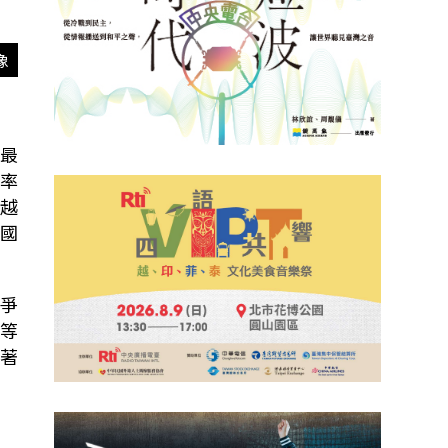
像
最
率
越
國
爭
等
著