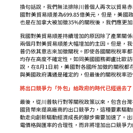
換句話說，我們無法排除川普個人再次以貿易赤
國對美貿易順差為
699.85
億美元，但是，美國
也是在加拿大被加徵
35%
的關稅後，我們應更加
我國對美貿易順差持續增加的原因除了產業關係
兩個月對美貿易順差大幅增加的主因。但是，我
普仍依其意志來加徵關稅。即使各國關稅稅率都
均存在高度不確定性，如同美國國務卿盧比歐訪
說，在
8
月
1
日前，美國對各國所加徵的關稅都
與美國政府溝通是確定的，但最後的關稅稅率恐
將出口競爭力「外包」給政府的時代已經過去了
最後，從川普執行對等關稅政策以來，包含台灣
國貨幣來提高廠商的出口競爭力，這種要素驅動
動走向創新驅動經濟成長的腳步需要加速了。出
電價格與匯率的合理性，而非將增加出口競爭力