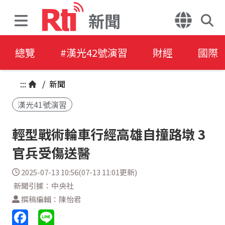
新聞
總覽
#漢光42號演習
財經
國際
:::
/
新聞
漢光41號演習
輕型戰術輪車行經高雄自撞路墩 3
官兵受傷送醫
2025-07-13 10:56(07-13 11:01更新)
新聞引據：中央社
撰稿編輯：陳怡君