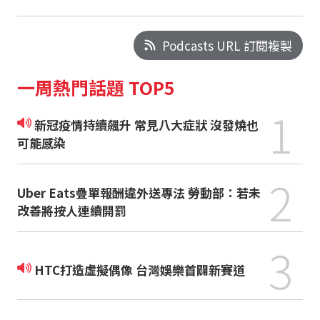
Podcasts URL 訂閱複製
一周熱門話題 TOP5
1
新冠疫情持續飆升 常見八大症狀 沒發燒也
可能感染
2
Uber Eats疊單報酬違外送專法 勞動部：若未
改善將按人連續開罰
3
HTC打造虛擬偶像 台灣娛樂首闢新賽道