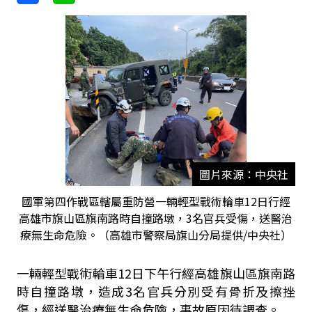
圖片來源：中央社
國軍第四作戰區轄屬重防營一輛輕型戰術輪車12日行經
高雄市旗山區旗南路時自撞路墩，3名官兵受傷，送醫治
療無生命危險。（高雄市警察局旗山分局提供/中央社）
一輛輕型戰術輪車12日下午行經高雄旗山區旗南路
時自撞路墩，造成3名官兵分別受有骨折及擦挫
傷，經送醫治療無生命危險，事故原因待調查。