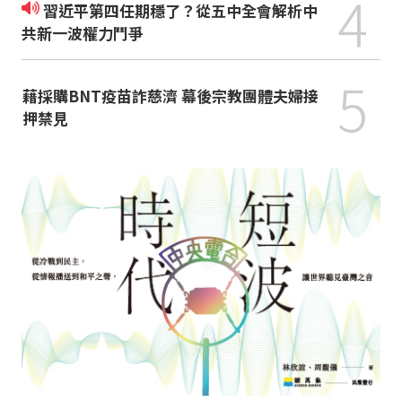
4
習近平第四任期穩了？從五中全會解析中
共新一波權力鬥爭
5
藉採購BNT疫苗詐慈濟 幕後宗教團體夫婦接
押禁見