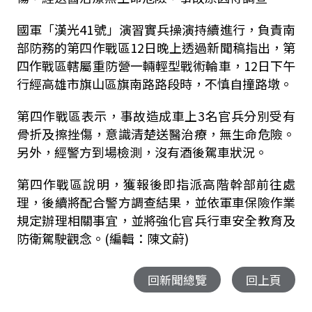
國軍「漢光41號」演習實兵操演持續進行，負責南
部防務的第四作戰區12日晚上透過新聞稿指出，第
四作戰區轄屬重防營一輛輕型戰術輪車，12日下午
行經高雄市旗山區旗南路路段時，不慎自撞路墩。
第四作戰區表示，事故造成車上3名官兵分別受有
骨折及擦挫傷，意識清楚送醫治療，無生命危險。
另外，經警方到場檢測，沒有酒後駕車狀況。
第四作戰區說明，獲報後即指派高階幹部前往處
理，後續將配合警方調查結果，並依軍車保險作業
規定辦理相關事宜，並將強化官兵行車安全教育及
防衛駕駛觀念。(編輯：陳文蔚)
回新聞總覽
回上頁