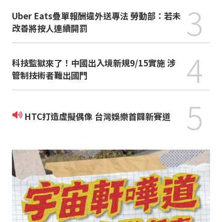
3
Uber Eats疊單報酬違外送專法 勞動部：若未
改善將按人連續開罰
4
科技監獄來了！中國出入境新規9/15實施 涉
管制技術者難出國門
5
HTC打造虛擬偶像 台灣娛樂首闢新賽道