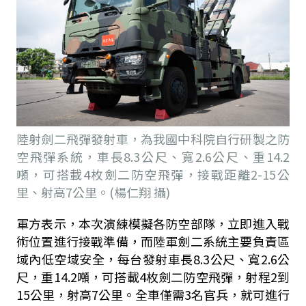
陸射劍二飛彈發射車，為我國中科院自行研製之防
空飛彈系統，車長8.3公尺、寬2.6公尺、重14.2
噸，可搭載4枚劍二防空飛彈，接戰距離2-15公
里、射高7公里。(楊仁翔 攝)
軍方表示，本次演練模擬各防空部隊，立即進入戰
術位置進行接戰準備，而陸軍劍二系統主要負責區
域內低空域安全，每台發射車長
8.3
公尺、寬
2.6
公
尺，重
14.2
噸，可搭載
4
枚劍二防空飛彈，射程
2
到
15
公里，射高
7
公里。全車僅需
3
名官兵，就可進行