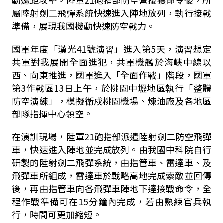
動遠距攻擊。陸軍
21
砲指部防空營接獲命令後，所
屬陸射劍二飛彈系統快速進入陣地放列，執行接戰
準備，展現我國機動快速防空戰力。
國軍年度「漢光
41
號演習」進入第
5
天，演習想定
共軍對我展開全面進犯，共軍機艦於海峽中線以
西、向東推進，國軍進入「全面作戰」階段，國軍
第
3
作戰區
13
日上午，於桃園中壢地區執行「整體
防空演練」，模擬衛戍桃園機場、煉油廠及各地區
部隊指揮中心領空。
在演訓現場，陸軍
21
砲指部派遣陸射劍二防空飛彈
車，快速進入陣地並完成放列。由我國中科院自行
研製的陸射劍二飛彈系統，由指管車、雷達車、及
飛彈車所組成，雷達車於戰略高地完成索敵並回傳
後，再由指管車向各飛彈車陣地下達接戰命令，全
程作戰準備可在
15分
鐘內完成，若由熟練官兵執
行，時間可更加縮短。