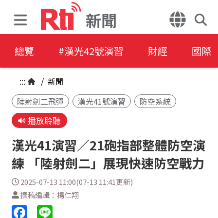
新聞
總覽
#漢光42號演習
財經
國際
:::
/
新聞
陸射劍二飛彈
漢光41號演習
防空系統
播放聆聽
漢光41演習／21砲指部整體防空演
練 「陸射劍二」展現快速防空戰力
2025-07-13 11:00(07-13 11:41更新)
撰稿編輯：楊仁翔