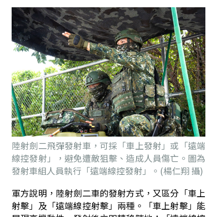
陸射劍二飛彈發射車，可採「車上發射」或「遠端
線控發射」，避免遭敵狙擊、造成人員傷亡。圖為
發射車組人員執行「遠端線控發射」。(楊仁翔 攝)
軍方說明，陸射劍二車的發射方式，又區分「車上
射擊」及「遠端線控射擊」兩種。「車上射擊」能