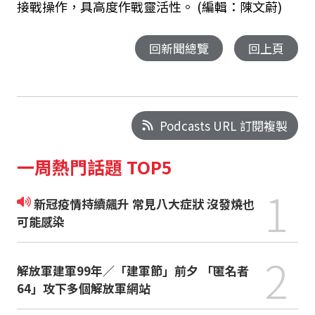
接戰操作，具高度作戰靈活性。
(編輯：陳文蔚)
回新聞總覽
回上頁
Podcasts URL 訂閱複製
一周熱門話題 TOP5
1
新冠疫情持續飆升 常見八大症狀 沒發燒也
可能感染
2
解放軍建軍99年／「建軍節」前夕 「匿名者
64」攻下多個解放軍網站