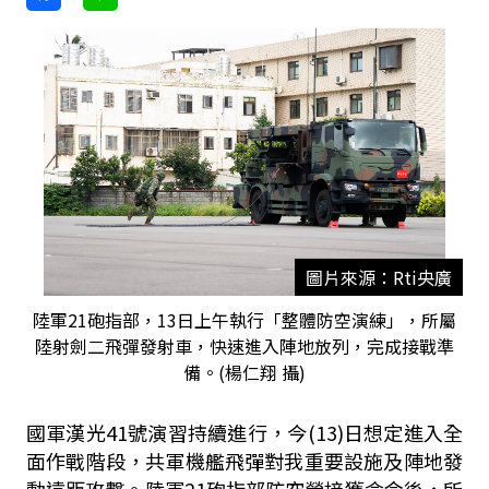
圖片來源：Rti央廣
陸軍21砲指部，13日上午執行「整體防空演練」，所屬
陸射劍二飛彈發射車，快速進入陣地放列，完成接戰準
備。(楊仁翔 攝)
國軍漢光
41
號演習持續進行，今
(13)
日想定進入全
面作戰階段，共軍機艦飛彈對我重要設施及陣地發