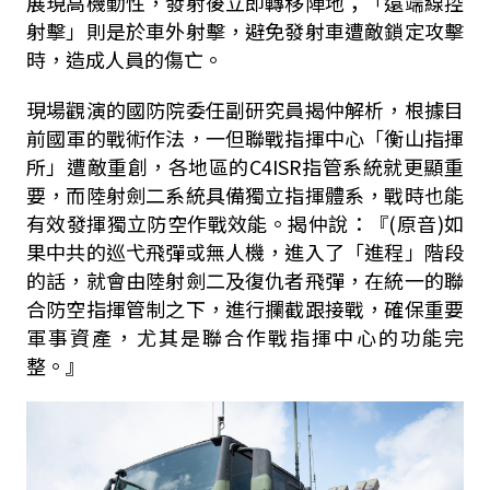
展現高機動性，發射後立即轉移陣地；「遠端線控
射擊」則是於車外射擊，避免發射車遭敵鎖定攻擊
時，造成人員的傷亡。
現場觀演的國防院委任副研究員揭仲解析，根據目
前國軍的戰術作法，一但聯戰指揮中心「衡山指揮
所」遭敵重創，各地區的
C4ISR
指管系統就更顯重
要，而陸射劍二系統具備獨立指揮體系，戰時也能
有效發揮獨立防空作戰效能。揭仲說：『
(
原音
)
如
果中共的巡弋飛彈或無人機，進入了「進程」階段
的話，就會由陸射劍二及復仇者飛彈，在統一的聯
合防空指揮管制之下，進行攔截跟接戰，確保重要
軍事資產，尤其是聯合作戰指揮中心的功能完
整。』