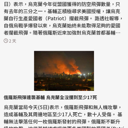
日）表示，烏克蘭今年從盟國獲得的防空飛彈數量，只
有去年的三分之一。基輔正積極尋求美國授權，讓烏克
蘭自行生產愛國者（Patriot）攔截飛彈。 路透社報導，
自俄烏戰爭爆發以來，烏克蘭始終未能取得足夠的愛國
者攔截飛彈。隨著俄羅斯近來加強對烏克蘭首都基輔和
南部...
2 天
俄羅斯飛彈連襲基輔 烏克蘭全沒攔到至少17死
烏克蘭當局今天(5日)表示，俄羅斯飛彈和無人機攻擊，
造成基輔及其周邊地區至少17人死亡，數十人受傷。 基
輔無法擊落任何一枚俄羅斯發射的飛彈。俄羅斯不斷升