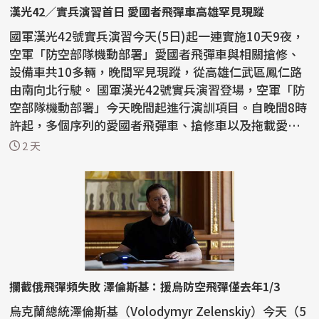
漢光42／實兵演習首日 愛國者飛彈車高雄罕見現蹤
國軍漢光42號實兵演習今天(5日)起一連實施10天9夜，
空軍「防空部隊機動部署」愛國者飛彈車與相關搶修、
設備車共10多輛，晚間罕見現蹤，從高雄仁武區鳳仁路
由南向北行駛。 國軍漢光42號實兵演習登場，空軍「防
空部隊機動部署」今天晚間起進行演訓項目。自晚間8時
許起，多個序列的愛國者飛彈車、搶修車以及拖載愛國
者...
2 天
攔截俄飛彈頻失敗 澤倫斯基：援烏防空飛彈僅去年1/3
烏克蘭總統澤倫斯基（Volodymyr Zelenskiy）今天（5