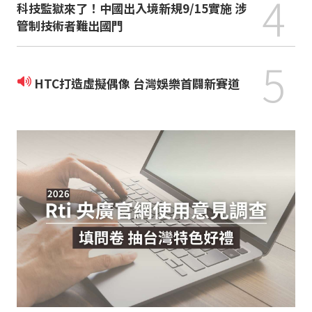
4
科技監獄來了！中國出入境新規9/15實施 涉
管制技術者難出國門
5
HTC打造虛擬偶像 台灣娛樂首闢新賽道