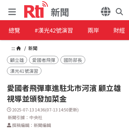
新聞
總覽
#漢光42號演習
兩岸
財經
:::
/
新聞
顧立雄
愛國者飛彈
國防部長
漢光41號演習
愛國者飛彈車進駐北市河濱 顧立雄
視導並頒發加菜金
2025-07-13 14:36(07-13 14:50更新)
新聞引據：中央社
撰稿編輯：新聞編輯