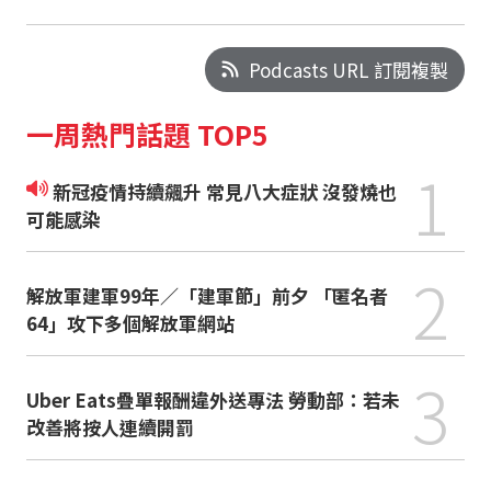
Podcasts URL 訂閱複製
一周熱門話題 TOP5
1
新冠疫情持續飆升 常見八大症狀 沒發燒也
可能感染
2
解放軍建軍99年／「建軍節」前夕 「匿名者
64」攻下多個解放軍網站
3
Uber Eats疊單報酬違外送專法 勞動部：若未
改善將按人連續開罰