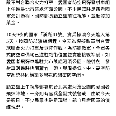
敵軍對台聯合火力打擊，愛國者防空飛彈發射車組
上午進駐北市某處河濱公園，不少民眾駐足觀看國
軍演訓過程，國防部長顧立雄前往視導，並頒發加
菜金。
10天9夜的國軍「漢光41號」實兵操演今天進入第
5天，按國防部演練期程，今天為模擬敵軍對台實
施聯合火力打擊及登陸作戰，為防範敵軍，全軍各
式防空軍備均已進駐戰術位置並實施接戰準備，如
愛國者飛彈車進駐北市某處河濱公園、陸射劍二發
射車則進駐桃園蘆竹一帶，與周邊低、中、高空防
空系統共同構築多層次的綿密防空網。
顧立雄上午視導部署於台北某處河濱公園的愛國者
飛彈陣地，一旁則有官兵全副武裝警戒。由於今天
是週日，不少民眾也駐足現場，親自見證國軍的演
練現況。