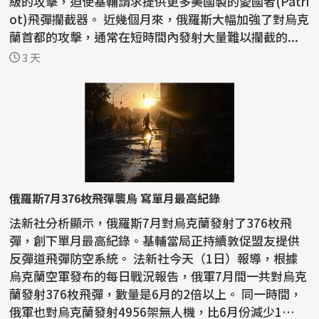
級的攻擊，迫使基輔請求提供更多美國製的愛國者(Patri
ot)飛彈攔截器。 近幾個月來，俄羅斯大幅加強了對烏克
蘭首都的攻擊，通常在短時間內發射大量難以攔截的...
3 天
俄羅斯7月376枚飛彈襲烏 寫單月最高紀錄
法新社分析顯示，俄羅斯7月對烏克蘭發射了376枚飛
彈，創下單月最高紀錄。基輔當局正持續敦促盟友提供
反彈道飛彈防空系統。 法新社今天（1日）報導，根據
烏克蘭空軍發布的每日戰況報告，俄軍7月間一共對烏克
蘭發射376枚飛彈，數量是6月的2倍以上。 同一時間，
俄軍也對烏克蘭發射4956架無人機，比6月份減少1