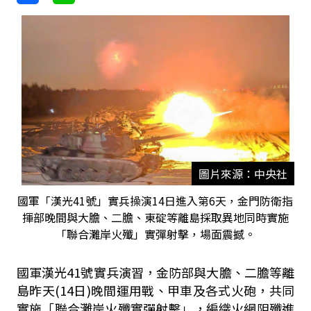
圖片來源：中央社
國軍「漢光41號」實兵操演14日進入第6天，金門防衛指
揮部晚間與大膽、二膽、東碇等離島採取異地同時實施
「聯合灘岸火殲」實彈射擊，場面震撼。
國軍漢光
41
號實兵演習，金防部與大膽、二膽等離
島昨天(14日)晚間運用戰、甲車及各式火砲，共同
實施「聯合灘岸火殲實彈射擊」，編織火網阻殲進