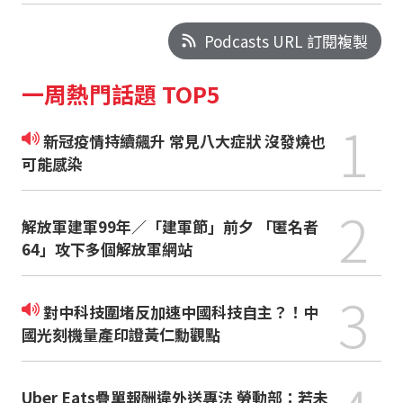
Podcasts URL 訂閱複製
一周熱門話題 TOP5
1
新冠疫情持續飆升 常見八大症狀 沒發燒也
可能感染
2
解放軍建軍99年／「建軍節」前夕 「匿名者
64」攻下多個解放軍網站
3
對中科技圍堵反加速中國科技自主？！中
國光刻機量產印證黃仁勳觀點
Uber Eats疊單報酬違外送專法 勞動部：若未