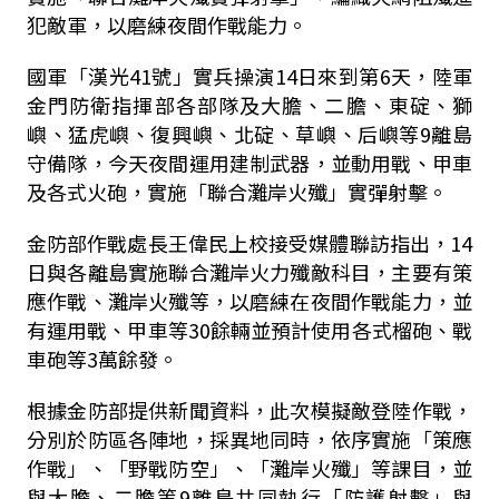
犯敵軍，以磨練夜間作戰能力。
國軍「漢光
41
號」實兵操演14日來到第
6
天，陸軍
金門防衛指揮部各部隊及大膽、二膽、東碇、獅
嶼、猛虎嶼、復興嶼、北碇、草嶼、后嶼等
9
離島
守備隊，今天夜間運用建制武器，並動用戰、甲車
及各式火砲，實施「聯合灘岸火殲」實彈射擊。
金防部作戰處長王偉民上校接受媒體聯訪指出，14
日與各離島實施聯合灘岸火力殲敵科目，主要有策
應作戰、灘岸火殲等，以磨練在夜間作戰能力，並
有運用戰、甲車等
30
餘輛並預計使用各式榴砲、戰
車砲等
3
萬餘發。
根據金防部提供新聞資料，此次模擬敵登陸作戰，
分別於防區各陣地，採異地同時，依序實施「策應
作戰」、「野戰防空」、「灘岸火殲」等課目，並
與大膽、二膽等
9
離島共同執行「防護射擊」與