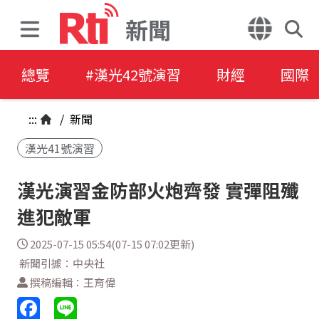
新聞
總覽
#漢光42號演習
財經
國際
:::
/
新聞
漢光41號演習
漢光演習金防部火炮齊發 實彈阻殲
進犯敵軍
2025-07-15 05:54(07-15 07:02更新)
新聞引據：中央社
撰稿編輯：王育偉