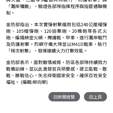
「灘岸殲敵」，驗證各部隊指揮程序與指管通聯機
制。
金防部指出，本次實彈射擊運用包括
240
公厘榴彈
砲、
105
榴彈砲、
120
迫擊砲、
20
機砲等各式火
砲，編織綿密火網，掩護戰、甲車，遂行灘岸戰鬥
及防護射擊。烈嶼守備大隊並以
M41D
戰車，執行
「梯次射擊」，發揮連續火力打擊效能。
金防部表示，面對敵情威脅，防區各部隊持續戮力
戰備訓練，並以此激發官兵榮譽感，建立能戰、敢
戰、勝戰信心，矢志捍衛國家安全，確保百姓安全
福祉。 (編輯:柳向華)
回新聞總覽
回上頁