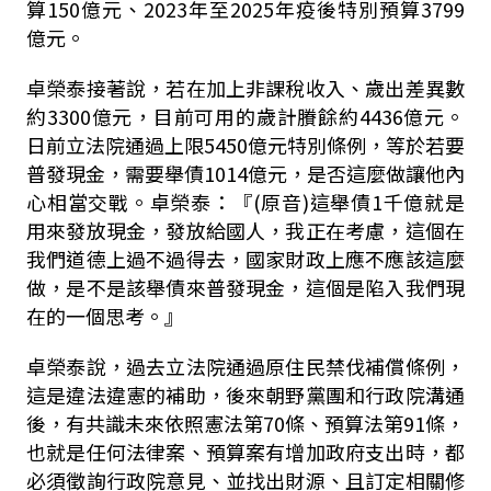
算
150
億元、
2023
年至
2025
年疫後特別預算
3799
億元。
卓榮泰接著說，若在加上非課稅收入、歲出差異數
約
3300
億元，目前可用的歲計賸餘約
4436
億元。
日前立法院通過上限
5450
億元特別條例，等於若要
普發現金，需要舉債
1014
億元，是否這麼做讓他內
心相當交戰。卓榮泰：『
(
原音
)
這舉債
1
千億就是
用來發放現金，發放給國人，我正在考慮，這個在
我們道德上過不過得去，國家財政上應不應該這麼
做，是不是該舉債來普發現金，這個是陷入我們現
在的一個思考。』
卓榮泰說，過去立法院通過原住民禁伐補償條例，
這是違法違憲的補助，後來朝野黨團和行政院溝通
後，有共識未來依照憲法第
70
條、預算法第
91
條，
也就是任何法律案、預算案有增加政府支出時，都
必須徵詢行政院意見、並找出財源、且訂定相關修