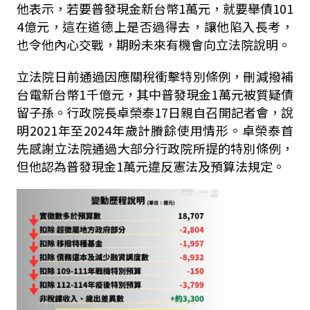
他表示，若要普發現金新台幣
1
萬元，就要舉債
101
4
億元，這在道德上是否過得去，讓他陷入長考，
也令他內心交戰，期盼未來有機會向立法院說明。
立法院日前通過因應關稅衝擊特別條例，刪減撥補
台電新台幣
1
千億元，其中普發現金
1
萬元被質疑債
留子孫。行政院長卓榮泰
17
日親自召開記者會，說
明
2021
年至
2024
年歲計賸餘使用情形。卓榮泰首
先感謝立法院通過大部分行政院所提的特別條例，
但他認為普發現金
1
萬元違反憲法及預算法規定。