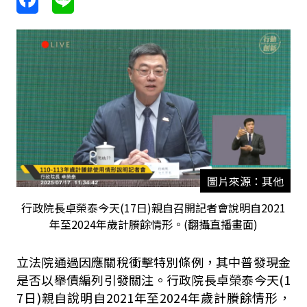
圖片來源：其他
行政院長卓榮泰今天(17日)親自召開記者會說明自2021
年至2024年歲計賸餘情形。(翻攝直播畫面)
立法院通過因應關稅衝擊特別條例，其中普發現金
是否以舉債編列引發關注。行政院長卓榮泰今天
(1
7
日
)
親自說明自
2021
年至
2024
年歲計賸餘情形，