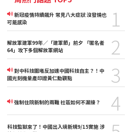
1
新冠疫情持續飆升 常見八大症狀 沒發燒也
可能感染
2
解放軍建軍99年／「建軍節」前夕 「匿名者
64」攻下多個解放軍網站
3
對中科技圍堵反加速中國科技自主？！中
國光刻機量產印證黃仁勳觀點
4
強制住院新制的兩難 社區如何不漏接？
5
科技監獄來了！中國出入境新規9/15實施 涉