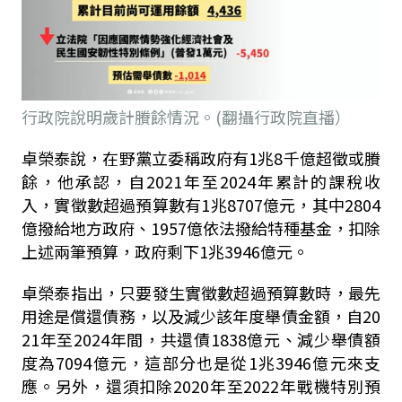
行政院說明歲計賸餘情況。(翻攝行政院直播）
卓榮泰說，在野黨立委稱政府有
1
兆
8
千億超徵或賸
餘，他承認，自
2021
年至
2024
年累計的課稅收
入，實徵數超過預算數有
1
兆
8707
億元，其中
2804
億撥給地方政府、
1957
億依法撥給特種基金，扣除
上述兩筆預算，政府剩下
1
兆
3946
億元。
卓榮泰指出，只要發生實徵數超過預算數時，最先
用途是償還債務，以及減少該年度舉債金額，自
20
21
年至
2024
年間，共還債
1838
億元、減少舉債額
度為
7094
億元，這部分也是從
1
兆
3946
億元來支
應。另外，還須扣除
2020
年至
2022
年戰機特別預