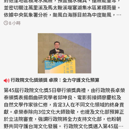
對低窪地區積淹水風險，預置抽水機具、搶險能量等，
並密切關注萬里溪及馬太鞍溪堰塞湖集水區累積雨量。
依據中央氣象署分析，颱風白海豚目前為中度颱風，預
計7日...
8 小時
行政院文化獎頒獎 卓揆：全力守護文化預算
第45屆行政院文化獎5日舉行頒獎典禮，由行政院長卓榮
泰頒獎表揚戲曲研究學者邱坤良、電影剪接師廖慶松及
自然文學作家徐仁修，肯定3人在不同文化領域的終身貢
獻。卓榮泰除向3位文化大師致敬，也提及文化部預算正
於立法院審查，強調行政院將全力支持文化部，也盼朝
野共同守護台灣文化發展。 行政院文化獎邁入第45屆，