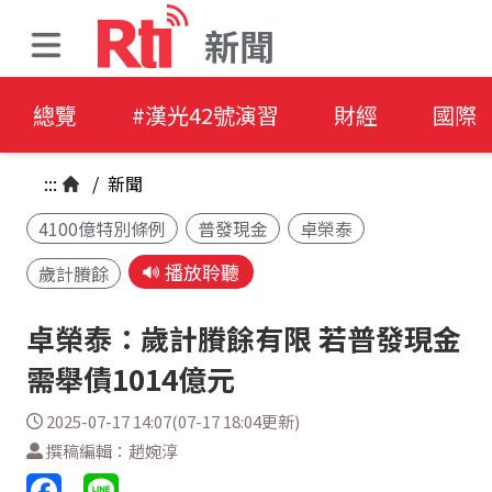
新聞
總覽
#漢光42號演習
財經
國際
:::
/
新聞
4100億特別條例
普發現金
卓榮泰
播放聆聽
歲計賸餘
卓榮泰：歲計賸餘有限 若普發現金
需舉債1014億元
2025-07-17 14:07(07-17 18:04更新)
撰稿編輯：趙婉淳