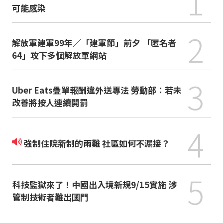
1
可能感染
2
解放軍建軍99年／「建軍節」前夕 「匿名者
64」攻下多個解放軍網站
3
Uber Eats疊單報酬違外送專法 勞動部：若未
改善將按人連續開罰
4
強制住院新制的兩難 社區如何不漏接？
5
科技監獄來了！中國出入境新規9/15實施 涉
管制技術者難出國門