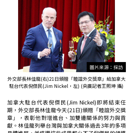
圖片來源：採訪
外交部長林佳龍(右)21日頒贈「睦誼外交獎章」給加拿大
駐台代表倪傑民(Jim Nickel，左) (央廣記者王照坤 攝)
加拿大駐台代表倪傑民(Jim Nickel)即將結束任
期，外交部長林佳龍今天(21日)頒贈「睦誼外交獎
章」，表彰他對增進台、加雙邊關係的努力與貢
獻。林佳龍列舉台灣與加拿大關係過去3年的多項
具體進展，並盛讚這些成果都少不了倪傑民的領導