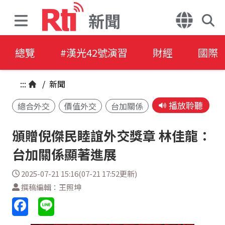
新聞
總覽
#漢光42號演習
財經
國際
:::
/
新聞
播放聆聽
總合外交
價值外交
台加關係
頒贈倪傑民睦誼外交獎章 林佳龍：
台加關係顯著進展
2025-07-21 15:16(07-21 17:52更新)
撰稿編輯：王照坤