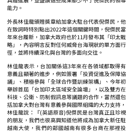
能力。
外長林佳龍頒贈獎章給加拿大駐台代表倪傑民，他
在致詞時特別點出2022年這個關鍵時間，倪傑民當
年來台履新，加拿大政府也於11月發布其「印太戰
略」，內容明言反對任何威脅台海現狀的單方面行
徑，並將持續深化與台灣的多面向交往。
林佳龍表示，台加關係這3年來在各領域都取得有
意義且顯著的進步，例如簽署「投資促進及保障協
議」、積極參與「全球合作暨訓練架構」、今年初
舉辦首屆「台加印太區域安全論壇」，以及雙方在
科技、公衛、防制假訊息等議題的合作，當然還包
括加拿大對台灣有意義參與國際組織的大力支持，
林佳龍說：『(英語原音)倪傑民是台灣真正且珍視
的朋友，我們也很高興知道他將成為加拿大新任駐
越南大使，我們的鄰國越南有很多台商在那裡投