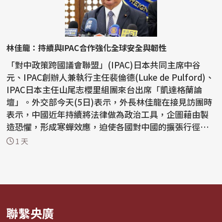
林佳龍：持續與IPAC合作強化全球安全與韌性
「對中政策跨國議會聯盟」(IPAC)日本共同主席中谷
元、IPAC創辦人兼執行主任裴倫德(Luke de Pulford)、
IPAC日本主任山尾志櫻里組團來台出席「凱達格蘭論
壇」。外交部今天(5日)表示，外長林佳龍在接見訪團時
表示，中國近年持續將法律做為政治工具，企圖藉由製
造恐懼，形成寒蟬效應，迫使各國對中國的擴張行徑保
持沈默，因...
1 天
聯繫央廣