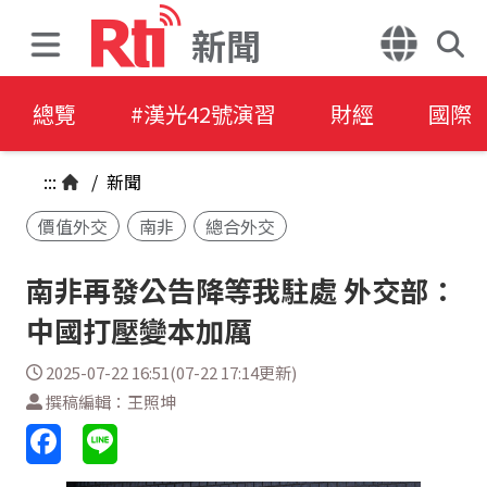
新聞
總覽
#漢光42號演習
財經
國際
:::
/
新聞
價值外交
南非
總合外交
南非再發公告降等我駐處 外交部：
中國打壓變本加厲
2025-07-22 16:51(07-22 17:14更新)
撰稿編輯：王照坤