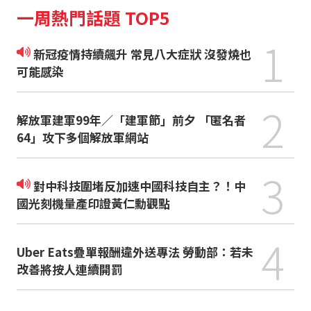
一周熱門話題 TOP5
1
新冠疫情持續飆升 常見八大症狀 沒發燒也
可能感染
2
解放軍建軍99年／「建軍節」前夕 「匿名者
64」攻下多個解放軍網站
3
對中科技圍堵反加速中國科技自主？！中
國光刻機量產印證黃仁勳觀點
4
Uber Eats疊單報酬違外送專法 勞動部：若未
改善將按人連續開罰