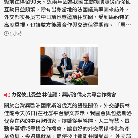
簽前往停留90天。近兩年因為我國主動援助賑災而促使
互動日益頻繁，除有出身當地的法國議員率團來訪外，
外交部次長吳志中日前也應邀前往訪問，受到馬約特的
高度重視，也讓雙方後續合作與交流值得期待。 「馬約
特島...
1 小時
力促彼此受益 林佳龍：與斯洛伐克共尋合作機會
關於台灣與歐洲國家斯洛伐克的雙邊關係，外交部長林
佳龍今天(6日)在社群平台發文表示，我國會與包括斯洛
伐克在內的中東歐國家，持續從半導體、人工智慧、電
動車等領域尋找合作機會，讓良好的外交關係轉化為產
業發展、投資與就業，促使彼此都能共同受益。 外交部