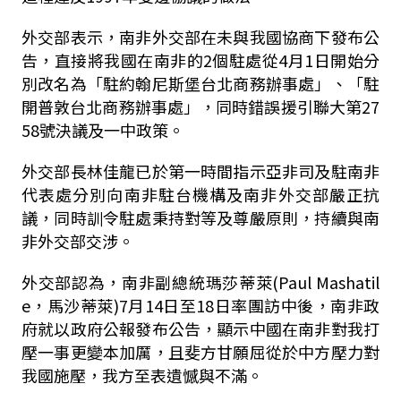
外交部表示，南非外交部在未與我國協商下發布公
告，直接將我國在南非的2個駐處從4月1日開始分
別改名為「駐約翰尼斯堡台北商務辦事處」、「駐
開普敦台北商務辦事處」，同時錯誤援引聯大第27
58號決議及一中政策。
外交部長林佳龍已於第一時間指示亞非司及駐南非
代表處分別向南非駐台機構及南非外交部嚴正抗
議，同時訓令駐處秉持對等及尊嚴原則，持續與南
非外交部交涉。
外交部認為，南非副總統瑪莎蒂萊(Paul Mashatil
e，馬沙蒂萊)7月14日至18日率團訪中後，南非政
府就以政府公報發布公告，顯示中國在南非對我打
壓一事更變本加厲，且斐方甘願屈從於中方壓力對
我國施壓，我方至表遺憾與不滿。