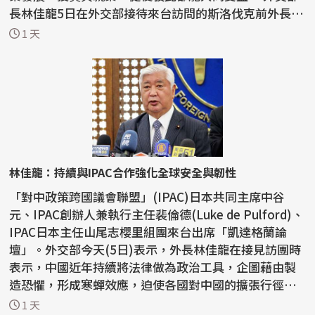
長林佳龍5日在外交部接待來台訪問的斯洛伐克前外長柯
爾喬...
1 天
林佳龍：持續與IPAC合作強化全球安全與韌性
「對中政策跨國議會聯盟」(IPAC)日本共同主席中谷
元、IPAC創辦人兼執行主任裴倫德(Luke de Pulford)、
IPAC日本主任山尾志櫻里組團來台出席「凱達格蘭論
壇」。外交部今天(5日)表示，外長林佳龍在接見訪團時
表示，中國近年持續將法律做為政治工具，企圖藉由製
造恐懼，形成寒蟬效應，迫使各國對中國的擴張行徑保
持沈默，因...
1 天