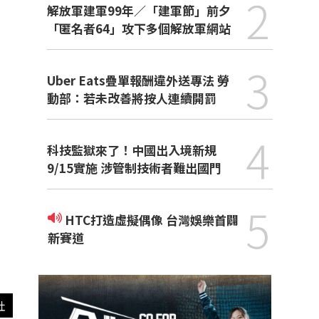
2
解放軍建軍99年／「建軍節」前夕
「匿名者64」攻下多個解放軍網站
3
Uber Eats疊單報酬違外送專法 勞
動部：若未改善將按人連續開罰
4
科技監獄來了！中國出入境新規
9/15實施 涉管制技術者難出國門
5
HTC打造虛擬偶像 台灣娛樂首闢
新賽道
社