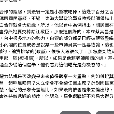
合作的經驗，到最後一定是小黨被吃掉，這幾乎百分之百
碼跟國民黨談，不過，東海大學政治學系教授邱師儀指出
白合作就會大於綠，所以，他以台中為例指出，國民黨在
盧秀燕她要交棒給江啟臣，那麼這個綠的，本來蔡其昌是
，台中很多地方的勢力，白營的部分都是已經被藍營整編
小內閣的位置或者是說某一些市議員某一區要禮讓，這也
派的、論資排輩的
(
政黨
)
，很多人等很久了，那怎麼突然
甲那一區
(
被禮讓
)
，所以，如果是像賴老師所講的話，基
過至少從這個選舉，他們看到這個曙光是有機會的。』
權力結構是否改變是未來值得觀察一大重點，例如傅崐萁
昌一起呼風喚雨？朱立倫會不會續任黨主席？針對國民黨
慧，但他的形象奇差無比，如果最終依舊是朱立倫出線，
會抱持較悲觀的態度，他認為，罷免選戰好不容易大得分