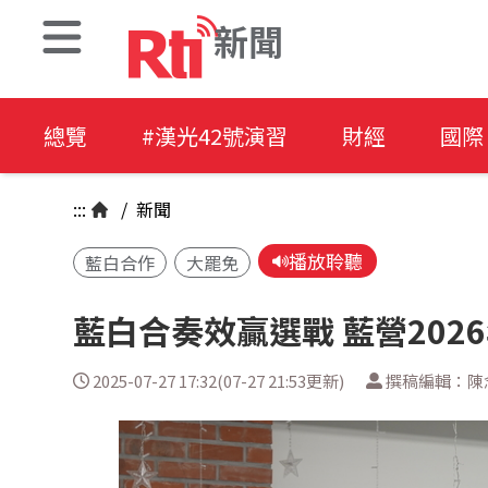
新聞
總覽
#漢光42號演習
財經
國際
:::
/
新聞
播放聆聽
藍白合作
大罷免
藍白合奏效贏選戰 藍營202
2025-07-27 17:32(07-27 21:53更新)
撰稿編輯：陳