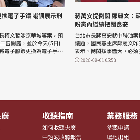
更換電子手鐶 嘲諷展示刑
蔣萬安提倒閣 鄭麗文：
盼黨內繼續把關食安
長柯文哲涉京華城等案，預
台北市長蔣萬安就中聯油案
日二審開庭，並於今天(5日)
議題，國民黨主席鄭麗文昨天
將電子腳鐶更換為電子手
表示，倒閣茲事體大，必須
示，不知為何要換成電子手
評估，且民眾黨的態度也是
2026-08-01 05:58
法務部想展示所有刑具。 柯
鍵；她比較希望大家能審慎
華城等案，一審判刑17年，
是希望黨內繼續把關油品食安。
台灣高等法院審理，合議庭
市長蔣萬安就中聯油案提出
8日下午3時首次開庭傳喚柯
題，國民黨團總召傅崐萁昨
行準備程序；另高院審酌柯
目前黨團內部並沒有太多討
...
聲音，國民...
央廣
收聽指南
業務服務
息
如何收聽央廣
參觀申請
告
中短波收聽報告
場地出租