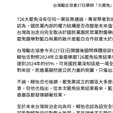
台灣勵志協會27日舉辦「大罷免
726
大罷免沒有任何一案投票通過，專家學者到
認為，國民黨內部的權力結構是否改變是未來值
台灣政治走向完全取決於國民黨跟民眾黨對選舉
罷免選舉對藍白兩黨的啟示是藍白合作就會大於
台灣勵志協會今天
(27
日
)
召開選後國際媒體座談
賴怡忠對照
2024
年立委選舉跟
726
罷免投票結果
達到
2024
年的
95%
，可見國民黨深知這是一場
對來說，民進黨顯然是公民力量的側翼，只催出
不過，賴怡忠也強調，罷免案成立的選區大多是
意，但他也指出，從本次罷免投票結果看來，藍
委選區都發揮顯著效果。
至於未來台灣政治走向為何，賴怡忠認為這完全
可能對賴政府採取焦土政策，甚至硬推不在籍投