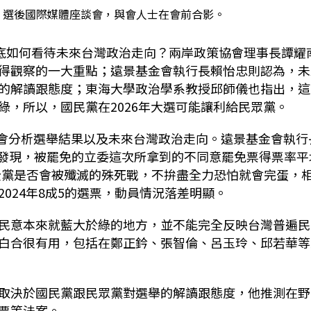
」選後國際媒體座談會，與會人士在會前合影。
底如何看待未來台灣政治走向？兩岸政策協會理事長譚耀
得觀察的一大重點；遠景基金會執行長賴怡忠則認為，未
的解讀跟態度；東海大學政治學系教授邱師儀也指出，這
綠，所以，國民黨在
2026
年大選可能讓利給民眾黨。
會分析選舉結果以及未來台灣政治走向。遠景基金會執行
發現，被罷免的立委這次所拿到的不同意罷免票得票率平
全黨是否會被殲滅的殊死戰，不拚盡全力恐怕就會完蛋，
2024
年
8
成
5
的選票，動員情況落差明顯。
民意本來就藍大於綠的地方，並不能完全反映台灣普遍民
白合很有用，包括在鄭正鈐、張智倫、呂玉玲、邱若華等
取決於國民黨跟民眾黨對選舉的解讀跟態度，他推測在野
票等法案。