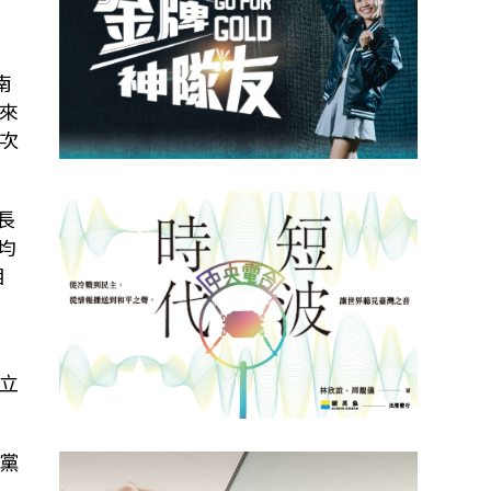
南
來
次
長
均
相
立
黨