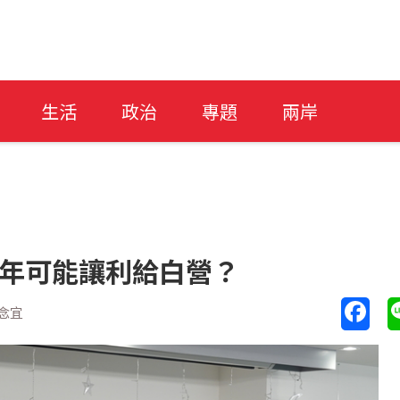
生活
政治
專題
兩岸
6年可能讓利給白營？
念宜