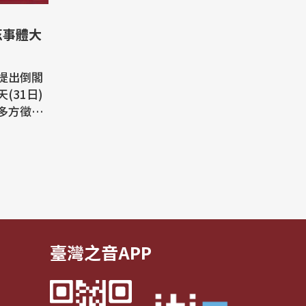
茲事體大
提出倒閣
(31日)
多方徵詢
重要關
考慮，還
 台北
倒閣議
天表示，
論倒閣的
臺灣之音APP