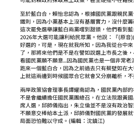
至於藍白合，賴怡忠認為，根據國民黨跟親民黨
鐵則，因為小黨基本上沒有基層實力，沒什麼籌
這次罷免選舉讓藍白兩黨嚐到甜頭，他們看到藍
2026
年大選可能讓利給民眾黨。他說：『
(
原音
)
好選的，可是，現在就我所知，因為我從台中來
了，那將來他們是不是在譬如說選上市長之後，
看國民黨願不願意
...
因為國民黨也是一個非常老
跑來一個藍白合，因為之前過去只有蔡壁如在大
上就這兩邊到時候國眾合它就會又分崩離析，不
兩岸政策協會理事長譚耀南認為，國民黨內部的
不是會繼續擔任國民黨團總召，在立法院跟黃國
席人選，邱師儀指出，朱立倫並不是沒有政治智
不願意交棒給本土派，邱師儀對國民黨的發展就
局面恐怕難以守成。(編輯：沈鎮江)