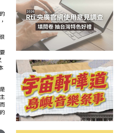
的
，
很
要
又
本
是
主
而
的