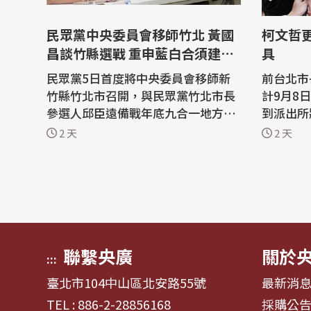
民眾黨中央委員會移師竹北 黃國
柯文哲
昌談竹縣選戰 重申藍白合須建立
具
誠信
民眾黨5日首度將中央委員會移師新
前台北市
竹縣竹北市召開，與民眾黨竹北市長
計9月8
參選人邱臣遠備戰年底九合一地方大
到派出所
選。民眾黨主席黃國昌表示，此舉是
鐶，他表
2 天
2 天
展現民眾黨對竹北及大新竹地區發展
鐶，也許
的重視，並且竹北近年人口快速成
文哲涉京
長，城市治理也面臨新的挑戰，希望
現由二審
透過政策規劃回應地方需求。民眾黨
決定9月
也將持續深耕新竹縣，推動地方服務
文哲等進
與政策落...
文哲監控期
聯繫央廣
關於
:::
臺北市104中山區北安路55號
最新消
TEL : 886-2-28856168
採購公