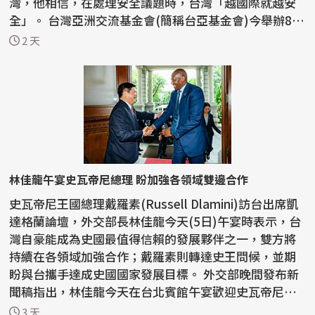
灣，他相信，在處理安全議題時，台灣「越國際就越安
全」。 台灣亞洲交流基金會(簡稱台亞基金會)今舉辦8周
年紀念...
2 天
林佳龍午宴史瓦帝尼總理 盼加強各領域雙邊合作
史瓦帝尼王國總理戴羅素(Russell Dlamini)訪台出席凱
達格蘭論壇，外交部長林佳龍今天(5日)午宴時表示，台
灣自豪能成為史國最值得信賴的發展夥伴之一，雙方將
持續在各領域加強合作；戴羅素則轉達史王問候，並期
盼與台攜手達成史國國家發展目標。 外交部晚間發布新
聞稿指出，林佳龍今天在台北賓館午宴歡迎史瓦帝尼王
國...
3 天