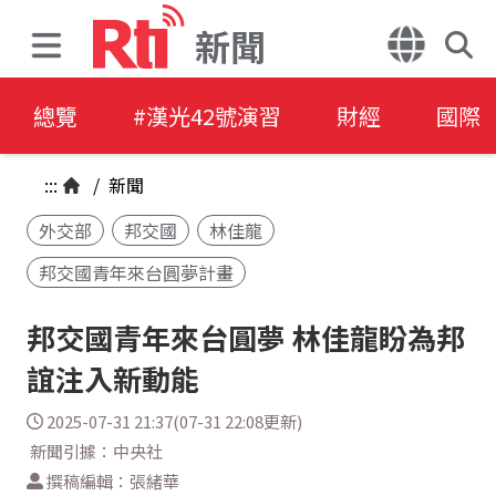
新聞
總覽
#漢光42號演習
財經
國際
:::
/
新聞
外交部
邦交國
林佳龍
邦交國青年來台圓夢計畫
邦交國青年來台圓夢 林佳龍盼為邦
誼注入新動能
2025-07-31 21:37(07-31 22:08更新)
新聞引據：中央社
撰稿編輯：張緒華