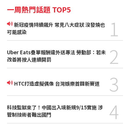
一周熱門話題 TOP5
1
新冠疫情持續飆升 常見八大症狀 沒發燒也
可能感染
2
Uber Eats疊單報酬違外送專法 勞動部：若未
改善將按人連續開罰
3
HTC打造虛擬偶像 台灣娛樂首闢新賽道
4
科技監獄來了！中國出入境新規9/15實施 涉
管制技術者難出國門