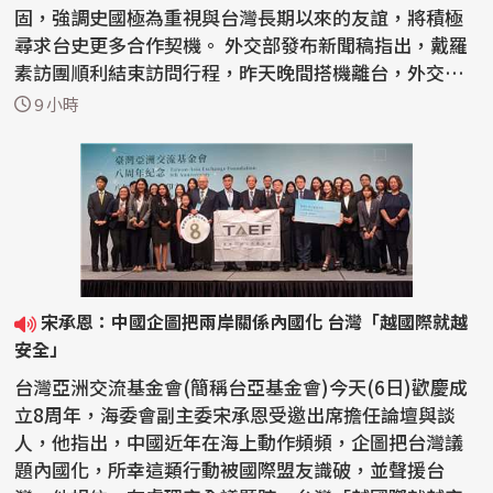
固，強調史國極為重視與台灣長期以來的友誼，將積極
尋求台史更多合作契機。 外交部發布新聞稿指出，戴羅
素訪團順利結束訪問行程，昨天晚間搭機離台，外交部
政務...
9 小時
宋承恩：中國企圖把兩岸關係內國化 台灣「越國際就越
安全」
台灣亞洲交流基金會(簡稱台亞基金會)今天(6日)歡慶成
立8周年，海委會副主委宋承恩受邀出席擔任論壇與談
人，他指出，中國近年在海上動作頻頻，企圖把台灣議
題內國化，所幸這類行動被國際盟友識破，並聲援台