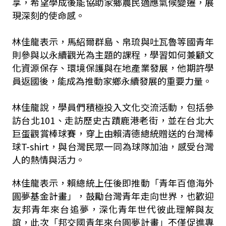
享，希望學成後能協助家鄉農民適應氣候變遷，展
現深刻的使命感。
林佳龍表示，馬紹爾群島、帛琉與吐瓦魯等國青年
則參與以永續觀光為主題的課程，學習如何兼顧文
化資源保存、環境保護與在地產業發展，他期許學
員返國後，能成為推動家鄉永續發展的重要力量。
林佳龍說，學員們積極投入文化交流活動，包括參
訪台北101、走訪歷史古蹟鹿港老街，並在台北大
巨蛋觀賞棒球賽，穿上由賴清德
總統贈送的台灣棒
球T-shirt，與台灣民眾一同為球隊加油，感受台灣
人的熱情與活力。
林佳龍表示，賴總統上任後即推動「青年百億海外
圓夢基金計畫」，鼓勵台灣青年走向世界，也歡迎
友邦青年來台追夢，深化青年世代彼此理解與友
誼，此次「邦交國青年來台圓夢計畫」不僅促進專