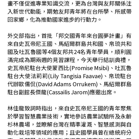
畫不僅促進專業知識交流，更為台灣與友邦關係注
入新世代動能，期勉友邦青年將在台所學、所感帶
回家鄉，化為推動國家進步的行動力。
外交部指出，首批「邦交國青年來台圓夢計畫」有
來自史瓦帝尼王國、馬紹爾群島共和國、帛琉共和
國及吐瓦魯國等4個友邦共24名青年學員，順利圓
滿完成為期兩週的見習課程，今天舉行結訓典禮，
史瓦帝尼駐台大使蒙西比(Promise Msibi)、吐瓦魯
駐台大使法莉莉(Lily Tangisia Faavae)、帛琉駐台
代辦歐儒侃(David Adams Orrukem)、馬紹爾群島
駐台副館長傑龍(Cassailis Jarom)應邀出席。
林佳龍致詞時指出，來自史瓦帝尼王國的青年聚焦
於學習智慧農業技術，實地參訪農業試驗所及永齡
杉林農場，並瞭解台灣在精準灌溉、智慧感測與自
動化栽培等領域的應用；且史國學員曾在總統府分