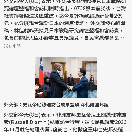
外交部今天(8日)表示，外交部長林佳龍接見日本戰略研
究論壇暨福和會訪問團時指出，0728熊本震災後，台灣
社會持續關注災區重建，迄今累計捐款超過新台幣2億
元，充分展現台灣對日本的深厚情誼。 外交部發布新聞
稿，林佳龍昨天接見日本戰略研究論壇暨福和會訪賓，
包含前防衛大臣小野寺五典眾議員、自民黨總務會長有
村...
9 小時
外交部：史瓦帝尼總理訪台成果豐碩 深化兩國邦誼
外交部今天(8日)表示，非洲友邦史瓦帝尼王國總理戴羅
素(Russell Dlamini)結束訪台行程，這次是戴羅素2023
年11月就任總理後第2度訪台，他數度重申台史邦交穩