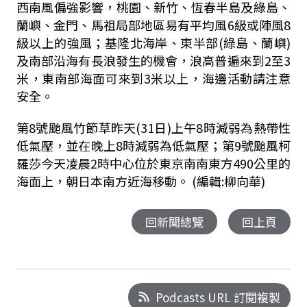
西南風偏強影響，桃園、新竹、恆春半島及綠島、
蘭嶼、金門、馬祖局部地區易有平均風6級或陣風8
級以上的強風；基隆北海岸、東半部(綠島、蘭嶼)
及南部沿海有長浪發生的機會，浪高普遍來到2至3
米，東南部海面可來到3米以上，海邊活動請注意
安全。
第8號颱風竹節草昨天(31日)上午8時減弱為熱帶性
低氣壓，並在晚上8時減弱為低氣壓；第9號颱風柯
羅莎今天凌晨2時中心位於東京南南東方490公里的
海面上，朝日本南方近海移動。 (編輯:柳向華)
回新聞總覽
回上頁
Podcasts URL 訂閱複製