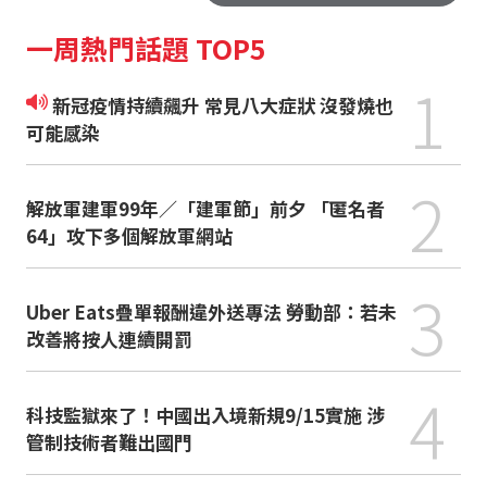
一周熱門話題 TOP5
1
新冠疫情持續飆升 常見八大症狀 沒發燒也
可能感染
2
解放軍建軍99年／「建軍節」前夕 「匿名者
64」攻下多個解放軍網站
3
Uber Eats疊單報酬違外送專法 勞動部：若未
改善將按人連續開罰
4
科技監獄來了！中國出入境新規9/15實施 涉
管制技術者難出國門