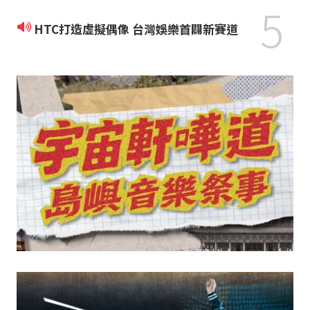
5
HTC打造虛擬偶像 台灣娛樂首闢新賽道