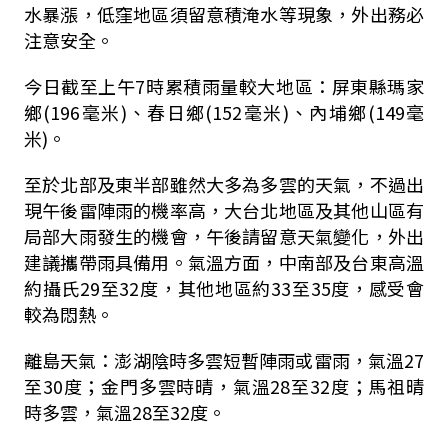
水暴漲，低窪地區須留意積淹水等現象，外出務必
注意安全。
今日截至上午7時累積雨量較大地區：屏東縣瑪家
鄉(196毫米)、春日鄉(152毫米)、內埔鄉(149毫
米)。
至於北部及東半部雖然大多為多雲的天氣，不過出
現午後雷陣雨的機率高，大台北地區及其他山區有
局部大雨發生的機會，午後請留意天氣變化，外出
建議攜帶雨具備用。氣溫方面，中南部及台東高溫
約攝氏29至32度，其他地區約33至35度，感受會
較為悶熱。
離島天氣：澎湖陰時多雲短暫陣雨或雷雨，氣溫27
至30度；金門多雲時晴，氣溫28至32度；馬祖晴
時多雲，氣溫28至32度。