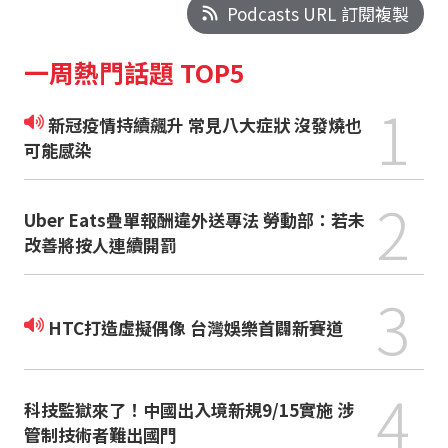
Podcasts URL 訂閱複製
一周熱門話題 TOP5
1
新冠疫情持續飆升 常見八大症狀 沒發燒也
可能感染
2
Uber Eats疊單報酬違外送專法 勞動部：若未
改善將按人連續開罰
3
HTC打造虛擬偶像 台灣娛樂首闢新賽道
4
科技監獄來了！中國出入境新規9/15實施 涉
管制技術者難出國門