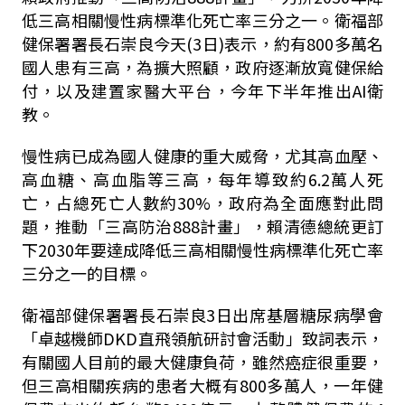
低三高相關慢性病標準化死亡率三分之一。衛福部
健保署署長石崇良今天
(3
日
)
表示，約有
800
多萬名
國人患有三高，為擴大照顧，政府逐漸放寬健保給
付，以及建置家醫大平台，今年下半年推出
AI
衛
教。
慢性病已成為國人健康的重大威脅，尤其高血壓、
高血糖、高血脂等三高，每年導致約
6.2
萬人死
亡，占總死亡人數約
30%
，政府為全面應對此問
題，推動「三高防治
888
計畫」，賴清德總統更訂
下
2030年
要達成降低三高相關慢性病標準化死亡率
三分之一的目標。
衛福部健保署署長石崇良
3
日出席基層糖尿病學會
「卓越機師
DKD
直飛領航研討會活動」致詞表示，
有關國人目前的最大健康負荷，雖然癌症很重要，
但三高相關疾病的患者大概有
800
多萬人，一年健