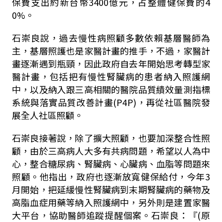
保費支出約新台幣
3400
億元，占整體健保費的
4
0%
。
石崇良說，過去慢性病照顧多數依賴基層醫師為
主，基層照護也是家醫計畫的推手，不過，家醫計
畫逐漸遇到瓶頸，因此政府自去年開始思考轉型家
醫計畫，包括把有慢性腎臟病的患者納入照護網
中，以及納入跟三高相關的醫院品質績效量測指標
系統與落實品質改善計畫
(P4P)
，再從社區醫院發
展全人社區照顧。
石崇良接著說，除了擴大照顧，也要加深整合性照
顧，由於三高病人大多有共病問題，希望以人為中
心，整合糖尿病、腎臟病、心臟病、血脂等問題來
照顧。他指出，政府也逐漸放寬健保給付，今年
3
月開始，把延緩慢性腎臟病到末期腎臟病的藥物及
高脂血症用藥等納入照護網中，另外則是建置家醫
大平台，協助醫師追蹤提醒個案。石崇良：『
(
原