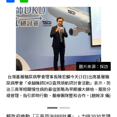
圖片來源：採訪
台灣基層糖尿病學會理事長陳宏麟今天(3日)出席基層糖
尿病學會「卓越機師DKD直飛領航研討會活動」表示，防
治三高等相關慢性病的最佳策略為早期擴大篩檢、風險分
級管理、指引即時行動、醫療團隊整和合作。(趙婉淳 攝)
賴政府推動「三高防治
888
計畫」，力拚
2030
年降