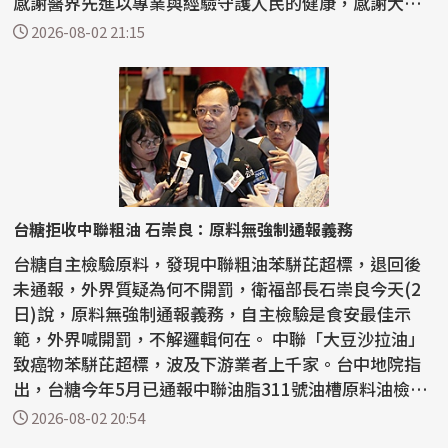
感謝醫界先進以專業與經驗守護人民的健康，感謝大家
的努...
2026-08-02 21:15
台糖拒收中聯粗油 石崇良：原料無強制通報義務
台糖自主檢驗原料，發現中聯粗油苯駢芘超標，退回後
未通報，外界質疑為何不開罰，衛福部長石崇良今天(2
日)說，原料無強制通報義務，自主檢驗是食安最佳示
範，外界喊開罰，不解邏輯何在。 中聯「大豆沙拉油」
致癌物苯駢芘超標，波及下游業者上千家。台中地院指
出，台糖今年5月已通報中聯油脂311號油槽原料油檢驗
不合...
2026-08-02 20:54