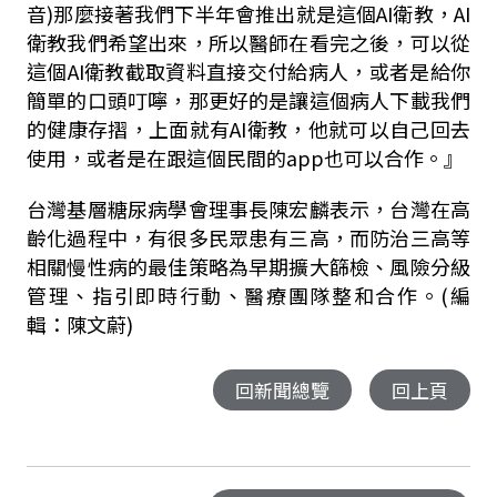
音
)
那麼接著我們下半年會推出就是這個
AI
衛教，
AI
衛教我們希望出來，所以醫師在看完之後，可以從
這個
AI
衛教截取資料直接交付給病人，或者是給你
簡單的口頭叮嚀，那更好的是讓這個病人下載我們
的健康存摺，上面就有
AI
衛教，他就可以自己回去
使用，或者是在跟這個民間的
app
也可以合作。』
台灣基層糖尿病學會理事長陳宏麟表示，台灣在高
齡化過程中，有很多民眾患有三高，而防治三高等
相關慢性病的最佳策略為早期擴大篩檢、風險分級
管理、指引即時行動、醫療團隊整和合作。(編
輯：陳文蔚)
回新聞總覽
回上頁