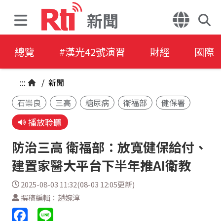
新聞
總覽
#漢光42號演習
財經
國際
:::
/
新聞
石崇良
三高
糖尿病
衛福部
健保署
播放聆聽
防治三高 衛福部：放寬健保給付、
建置家醫大平台下半年推AI衛教
2025-08-03 11:32(08-03 12:05更新)
撰稿編輯：趙婉淳