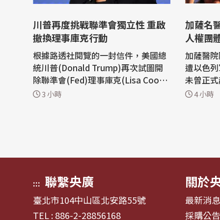
川普再度挑戰聯準會獨立性 重啟
加薩名醫
撤換理事庫克行動
人權團
根據路透社閱覽的一封信件，美國總
加薩醫院
統川普(Donald Trump)再次試圖開
遭以色列
除聯準會(Fed)理事庫克(Lisa Coo
未曾正式
k)，在聯邦最高法院今年6月的裁定
浪潮不斷
3 小時
4 小時
讓開除庫克的行動遭遇重大挫敗後，
亞。聯合
川普再度對聯準會的獨立性發動攻
人員，還
擊。 白宮本週在一封信件中告訴庫
國際法。 2024年12月27日，以色
克，川普「正在考慮」解除她的職
軍隊在加
務，並要求她在3週內回應未經證實
院（Kama
的抵押貸款詐欺...
要求當時的
聯繫央廣
關於
:::
臺北市104中山區北安路55號
最新消
TEL : 886-2-28856168
採購公