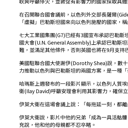
耿爽呼籲停火，並敦促有影響力的國家採取具體
在召開聯合國會議前，以色列外交部長薩爾(Gide
「虛擬」巴勒斯坦國來向以色列施壓的國家，稱
七大工業國集團(G7)已經有3國宣布承認巴勒
國大會(U.N. General Assembly)
難，並滿足其他條件，否則英國也將在9月支持
美國駐聯合國大使謝伊(Dorothy Shea)
力推動以色列與巴勒斯坦的兩國方案，是一種「
哈瑪斯上週發布的一段影片顯示，以色列人質
埃
衛(Ilay David)呼籲安理會利用其影響力
伊萊大衛在這場會議上說：「每拖延一刻，都離
伊萊大衛說，影片中他的兄弟「成為一具活骷髏
充說，他和他的母親都不忍卒睹。