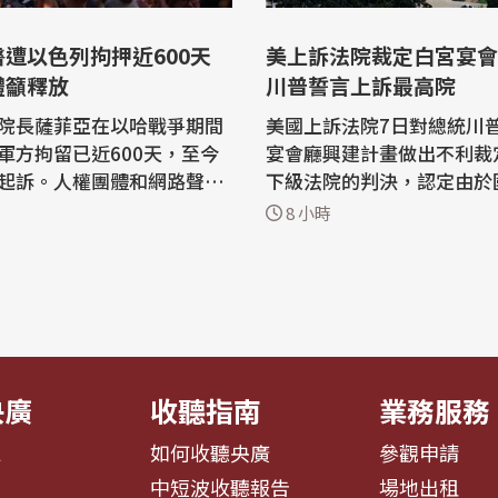
遭以色列拘押近600天
美上訴法院裁定白宮宴會
體籲釋放
川普誓言上訴最高院
院長薩菲亞在以哈戰爭期間
美國上訴法院7日對總統川
軍方拘留已近600天，至今
宴會廳興建計畫做出不利裁
起訴。人權團體和網路聲援
下級法院的判決，認定由於
，要求以色列立即釋放薩菲
批准這項工程，因此施工必
8 小時
國組織警告，任意拘留醫療
川普譴責上訴法院裁定，誓
對其施以虐待，是公然違反
高法院提出上訴。 法新社報導，這家
列
上訴法院在審理案件期間曾
薩北部突襲卡邁爾艾德旺醫
工程繼續進行，如今維持原
l Adwan Hospital）時，
但同時將自身判決暫緩生效
...
川普有...
央廣
收聽指南
業務服務
息
如何收聽央廣
參觀申請
告
中短波收聽報告
場地出租