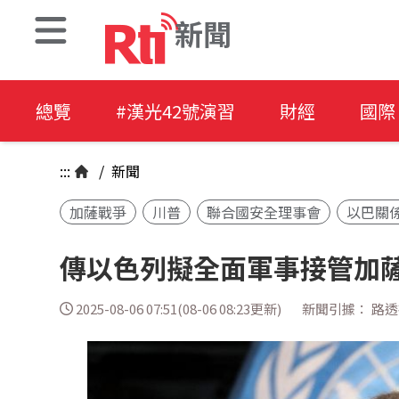
新聞
總覽
#漢光42號演習
財經
國際
:::
/
新聞
加薩戰爭
川普
聯合國安全理事會
以巴關
傳以色列擬全面軍事接管加薩
2025-08-06 07:51(08-06 08:23更新)
新聞引據： 路