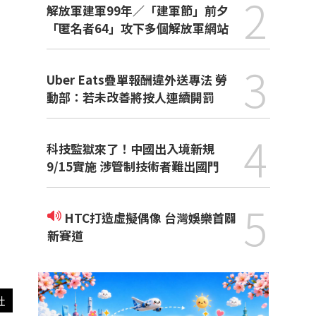
2
解放軍建軍99年／「建軍節」前夕
「匿名者64」攻下多個解放軍網站
3
Uber Eats疊單報酬違外送專法 勞
動部：若未改善將按人連續開罰
4
科技監獄來了！中國出入境新規
9/15實施 涉管制技術者難出國門
5
HTC打造虛擬偶像 台灣娛樂首闢
新賽道
社