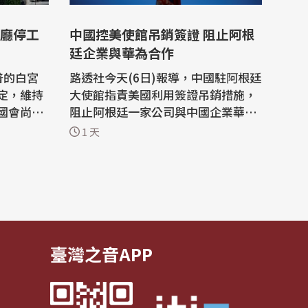
廳停工
中國控美使館吊銷簽證 阻止阿根
廷企業與華為合作
普的白宮
路透社今天(6日)報導，中國駐阿根廷
定，維持
大使館指責美國利用簽證吊銷措施，
國會尚未
阻止阿根廷一家公司與中國企業華為
須暫停。
(Huawei)的合作，稱此舉是對國家主
1 天
言將向最
權和自由市場原則的冒犯。 中國大使
館5日深夜在社群媒體上發佈一份聲
暫時允許
明表示：「美國駐阿根廷大使館蓄意
審裁定，
煽炒『中國威脅論』，泛化國家安全
兩週，讓
概念，並以吊銷簽證方式赤裸裸阻止
正常...
臺灣之音APP