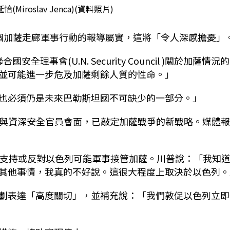
iroslav Jenca)(資料照片)
個加薩走廊軍事行動的報導屬實，這將「令人深感擔憂」
國安全理事會(U.N. Security Council )關於加薩情況
並可能進一步危及加薩剩餘人質的性命。」
也必須仍是未來巴勒斯坦國不可缺少的一部分。」
ahu)5日與資深安全官員會面，已敲定加薩戰爭的新戰略。媒體
絕表態他支持或反對以色列可能軍事接管加薩。川普說：「我知
其他事情，我真的不好說。這很大程度上取決於以色列。
劃表達「高度關切」，並補充說：「我們敦促以色列立即