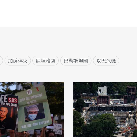
加薩停火
尼坦雅胡
巴勒斯坦國
以巴危機