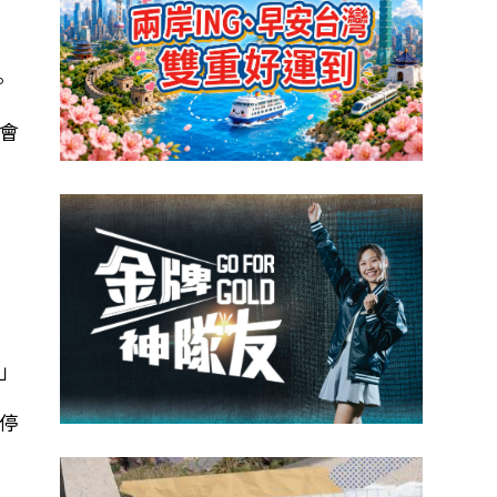
。
的會
報
道
」
停