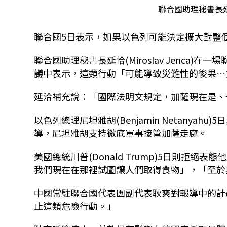
聯合國助理秘書長延恰(M
聯合國5日表示，如果以色列可能決定擴大對整
聯合國助理秘書長延恰(Miroslav Jenca)在一場聯合
議中表示，這類行動「可能導致災難性的後果…
延洽補充說：「國際法明文規定，加薩現在是、
以色列總理尼坦雅胡(Benjamin Netany
導，尼坦雅胡支持徹底軍事接管加薩走廊。
美國總統川普(Donald Trump)5日則拒
我們現在在那裡試圖讓人們取得食物」，「至於
中國常駐聯合國代表團副代表耿爽對報導中的計
止這類危險行動。」