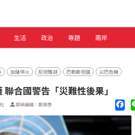
生活
政治
專題
兩岸
係
加薩停火
尼坦雅胡
巴勒斯坦國
以巴危機
 聯合國警告「災難性後果」
透社
撰稿編輯：鄭景懋