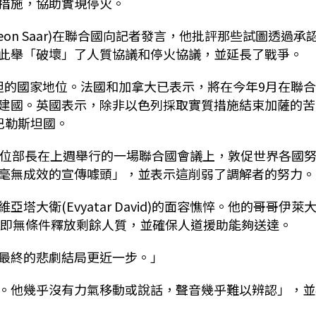
措施，協助實現停火。
on Saar)在聯合國向記者發言，他批評那些試圖透過承
此舉「破壞」了人質協議和停火協議，並延長了戰爭。
斯坦的國家地位。法國和加拿大已表示，將在今年9月在聯
上承認巴勒斯坦建國。英國表示，除非以色列採取實質措施結束加薩的苦
巴勒斯坦國。
說，數十位部長在上週舉行的一場聯合國會議上，敦促世界各國
毫無成效的宣傳噱頭」，並表示這削弱了調解者的努力。
維亞塔
大衛(Evyatar David)的面容憔悴。他的哥哥伊萊
，確保立即無條件釋放剩餘人質，並確保人道援助能夠送達。
最終的悲劇結局更近一步。」
。他幾乎沒有力氣移動或說話，聲音幾乎難以辨認」，並