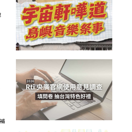
認
合
努
大
補