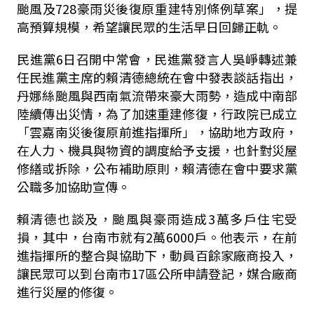
颱風及
728
豪雨災後復原重建特別條例草案」，提
高預算規模，希望讓民眾的生活早日回歸正軌。
民進黨
6
日召開中常會，民進黨發言人吳崢轉述兼
任民進黨主席的賴清德總統在會中發表談話指出，
丹娜絲颱風與西南氣流帶來豪大雨勢，造成中南部
陸續傳出災情，為了加速重建修復，行政院已成立
「雲嘉南災後復原前進指揮所」，協助地方政府，
在人力、機具與物資的調度給予支援，也針對災屋
修繕或拆除，公布補助原則，賴清德在會中要求黨
公職多加協助宣傳。
賴清德也談及，颱風與豪雨造成
3
萬多戶住宅受
損，其中，台南市就有
2
萬
6000
戶。他表示，在前
進指揮所的整合與協助下，動員百餘家廠商投入，
讓民眾可以到台南市
17
區公所申請登記，媒合廠商
進行災屋的修復。