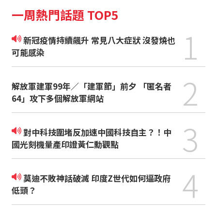
一周熱門話題 TOP5
1
新冠疫情持續飆升 常見八大症狀 沒發燒也
可能感染
2
解放軍建軍99年／「建軍節」前夕 「匿名者
64」攻下多個解放軍網站
3
對中科技圍堵反加速中國科技自主？！中
國光刻機量產印證黃仁勳觀點
4
莫迪不敗神話破滅 印度Z世代如何逼政府
低頭？