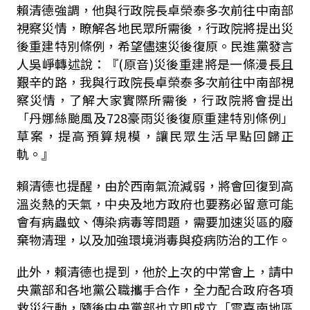
賴清德強調，他與行政院長卓榮泰多次前往中南部
視察災情，瞭解各地民眾所需後，行政院將提出災
後重建特別條例，希望儘速災後復原。民進黨發言
人吳崢轉述說：『
(
原音
)
災後重建將是一條漫長且
艱辛的路，我與行政院長卓榮泰多次前往中南部視
察災情，了解大家實際所需後，行政院將會提出
「丹娜絲颱風及
728
豪雨災後復原重建特別條例」
草案，提高預算規模，讓民眾生活早點回歸正
軌。』
賴清德也提醒，由於西南氣流減弱，將會回復到高
溫炎熱的天氣，中央及地方政府也要務必留意可能
會有病蟲蚊、傳染病毒等問題，需要加速災區的廢
棄物清理，以及加強環境消毒與疫病防治的工作。
此外，賴清德也提到，他於上次的中常會上，請中
央黨部和各地黨公職攜手合作，全力配合政府各項
救災行動，隨後中央黨部也立即成立「雲嘉南地區