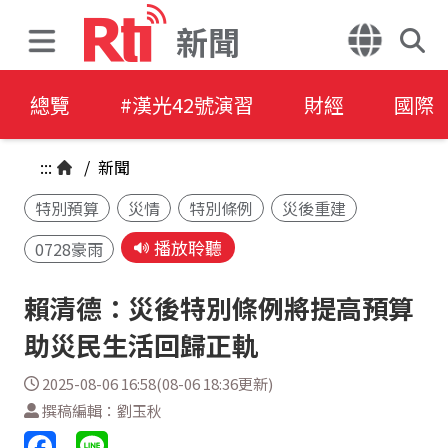
新聞
總覽
#漢光42號演習
財經
國際
:::
/
新聞
特別預算
災情
特別條例
災後重建
播放聆聽
0728豪雨
賴清德：災後特別條例將提高預算
助災民生活回歸正軌
2025-08-06 16:58(08-06 18:36更新)
撰稿編輯：劉玉秋