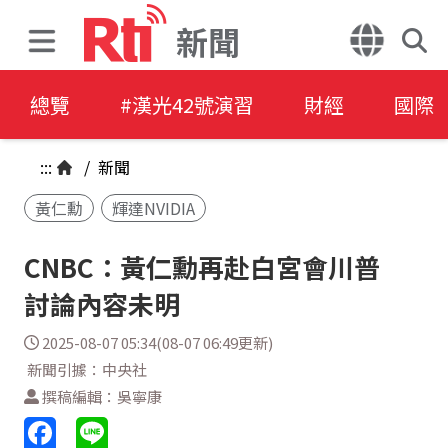
新聞
總覽
#漢光42號演習
財經
國際
:::
/
新聞
黃仁勳
輝達NVIDIA
CNBC：黃仁勳再赴白宮會川普
討論內容未明
2025-08-07 05:34(08-07 06:49更新)
新聞引據：中央社
撰稿編輯：吳寧康