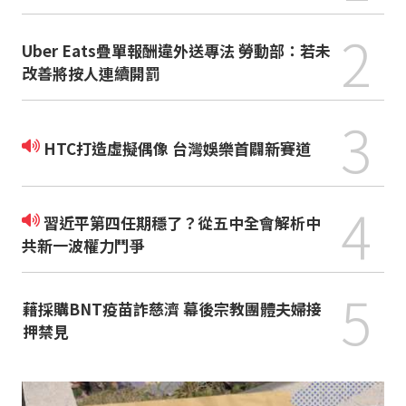
2
Uber Eats疊單報酬違外送專法 勞動部：若未
改善將按人連續開罰
3
HTC打造虛擬偶像 台灣娛樂首闢新賽道
4
習近平第四任期穩了？從五中全會解析中
共新一波權力鬥爭
5
藉採購BNT疫苗詐慈濟 幕後宗教團體夫婦接
押禁見