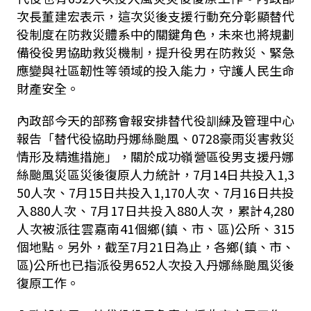
次長董建宏表示，這次災後支援行動充分彰顯替代
役制度在防救災體系中的關鍵角色，未來也將規劃
備役役男協助救災機制，提升役男在防救災、緊急
應變與社區韌性等領域的投入能力，守護人民生命
財產安全。
內政部今天的部務會報安排替代役訓練及管理中心
報告「替代役協助丹娜絲颱風、0728豪雨災害救災
情形及精進措施」，關於成功嶺營區役男支援丹娜
絲颱風災區災後復原人力統計，7月14日共投入1,3
50人次、7月15日共投入1,170人次、7月16日共投
入880人次、7月17日共投入880人次，累計4,280
人次被派往雲嘉南41個鄉(鎮、市、區)公所、315
個地點。另外，截至7月21日為止，各鄉(鎮、市、
區)公所也已指派役男652人次投入丹娜絲颱風災後
復原工作。