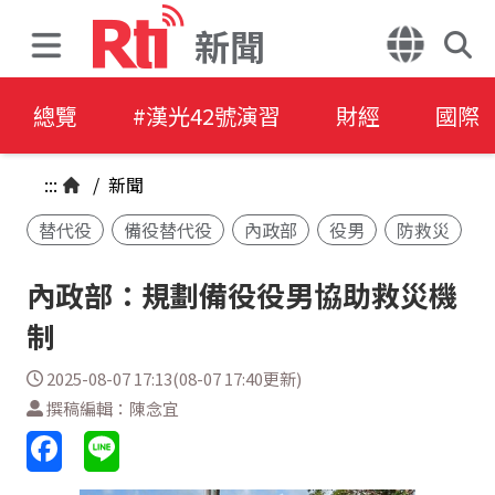
新聞
總覽
#漢光42號演習
財經
國際
:::
/
新聞
替代役
備役替代役
內政部
役男
防救災
內政部：規劃備役役男協助救災機
制
2025-08-07 17:13(08-07 17:40更新)
撰稿編輯：陳念宜