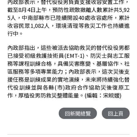
內政部表示，替代役役男負責支援收容安置工作，
截至8月4日上午，預防性疏散撤離人數累計共5,92
5人，中南部縣市已陸續開設40處收容處所，累計
收容民眾1,082人，環境清理等救災工作也持續進
行中。
內政部指出，這些被派去協助救災的替代役役男都
已接受初級救護技術員(EMT-1)、防災士與志工服
務等課程訓練合格，具備災害應變、基層協作、社
區服務等多項專業能力；內政部表示，這次災後支
援任務是訓練成果的實地演練，未來將持續強化替
代役訓練並與各縣(市)政府合作協助災後復原工
作，厚植役男防救災整體能量。(編輯：宋皖媛)
回新聞總覽
回上頁