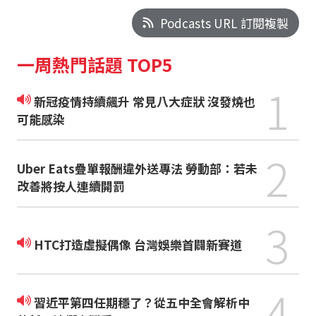
Podcasts URL 訂閱複製
一周熱門話題 TOP5
1
新冠疫情持續飆升 常見八大症狀 沒發燒也
可能感染
2
Uber Eats疊單報酬違外送專法 勞動部：若未
改善將按人連續開罰
3
HTC打造虛擬偶像 台灣娛樂首闢新賽道
4
習近平第四任期穩了？從五中全會解析中