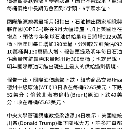
價確實易跌難漲。學者認為，因已不敷成本，原油
每桶價格中長期仍會回到5字頭、6字頭水位。
國際能源總署最新月報指出，石油輸出國家組織與
夥伴國(OPEC+)將在9月大幅增產，加上美國也在
增產，預估今年全球石油供給量每日將增加250萬
桶、明年則每日增加190萬桶，分別較先前預估的2
10萬桶與130萬桶大增。報告更提及明年每日石油
供應量可能較需求量超出近300萬桶；也就是說，
明年國際原油可能出現史上最大的供給過剩情境。
報告一出，國際油價應聲下跌，紐約商品交易所西
德州中級原油(WTI)13日收在每桶62.65美元，下跌
52美分；倫敦北海布倫特(Brent)原油下跌49美
分，收在每桶65.63美元。
中央大學管理講座教授梁啓源14日表示，美國總統
川普(Donald Trump)揮下關稅大刀，許多訂單都