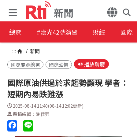
新聞
總覽
#漢光42號演習
財經
國際
:::
/
新聞
播放聆聽
國際能源總署
國際油價
國際原油供過於求趨勢顯現 學者：
短期內易跌難漲
2025-08-14 11:40(08-14 12:02更新)
撰稿編輯：謝佳興