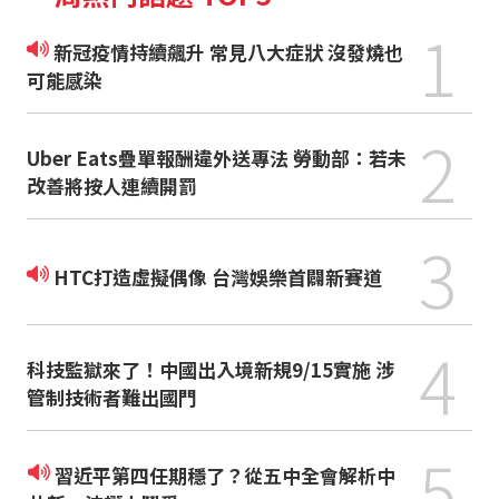
1
新冠疫情持續飆升 常見八大症狀 沒發燒也
可能感染
2
Uber Eats疊單報酬違外送專法 勞動部：若未
改善將按人連續開罰
3
HTC打造虛擬偶像 台灣娛樂首闢新賽道
4
科技監獄來了！中國出入境新規9/15實施 涉
管制技術者難出國門
5
習近平第四任期穩了？從五中全會解析中