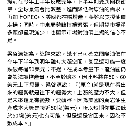
提前在今年上半年反應完畢，下半年則受到關稅衝
擊，全球景氣會比較差，進而降低對原油的需求，
再加上OPEC+、美國都在喊增產，將難以支撐油價
走揚；同時，中東局勢雖持續緊張，但期貨市場淨
多頭卻呈現減少，也顯示市場對油價上揚的信心不
足。
梁啓源認為，總體來說，幾乎已可確立國際油價在
今年下半年到明年難有大漲空間，甚至還可能一度
跌破每桶50美元；不過，在成本考量下，產油國仍
會設法調控產量，不至於賠本，因此料將在50、60
美元上下震盪。梁啓源說：『(原音)就是現在看出
來的趨勢就是往下的趨勢大，上漲的壓力不大，但
是未來還是有變數，要觀察。因為美國的頁岩油生
產成本大概是接近50塊(美元)，所以短期你要跌低
於50塊(美元)也有可能，但是還是會回來，因為不
敷成本。』