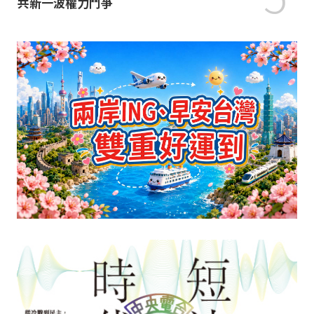
共新一波權力鬥爭