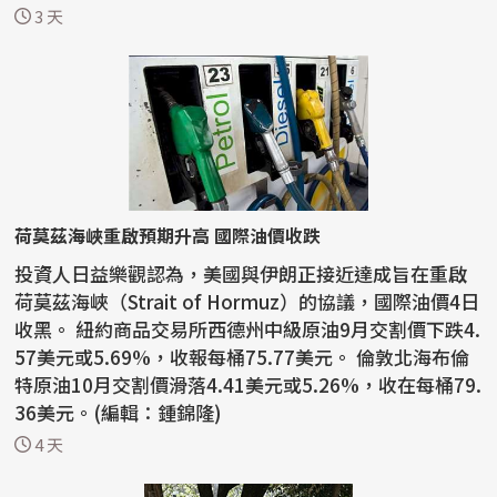
3 天
荷莫茲海峽重啟預期升高 國際油價收跌
投資人日益樂觀認為，美國與伊朗正接近達成旨在重啟
荷莫茲海峽（Strait of Hormuz）的協議，國際油價4日
收黑。 紐約商品交易所西德州中級原油9月交割價下跌4.
57美元或5.69%，收報每桶75.77美元。 倫敦北海布倫
特原油10月交割價滑落4.41美元或5.26%，收在每桶79.
36美元。(編輯：鍾錦隆)
4 天