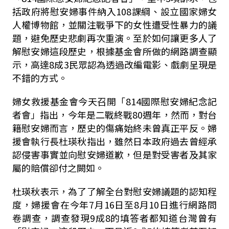
括政府將慰安婦事件納入108課綱、設立國家婦女
人權博物館，並關注戰爭下的女性遭受性暴力的議
題，避免歷史悲劇再次重演。至於如何讓更多人了
解慰安婦這段歷史，根據基金會所做的網路調查顯
示，高達8成3民眾認為透過改編電影、戲劇呈現是
不錯的方式。
婦女救援基金會今天召開「814國際慰安婦紀念記
者會」指出，今年是二戰終戰80週年，然而，對台
籍慰安婦而言，歷史的傷痛始終未曾真正平反。婦
援會執行長杜瑛秋指出，雖然日本政府過去曾經承
認侵害事實並向慰安婦道歉，但是對受害者及其家
屬的賠償卻付之闕如。
杜瑛秋表示，為了了解全台對慰安婦議題的認知程
度，婦援會在今年7月16日至8月10日進行網路問
卷調查，調查發現9成8的填答者都知道台灣曾有