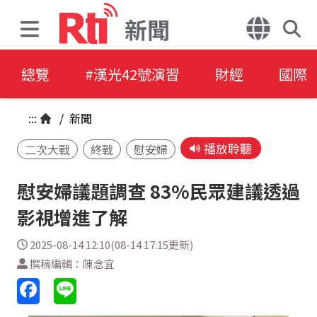
新聞
總覽
#漢光42號演習
財經
國際
:::
/
新聞
播放聆聽
二次大戰
終戰
慰安婦
慰安婦議題調查 83%民眾建議透過
影視增進了解
2025-08-14 12:10(08-14 17:15更新)
撰稿編輯：陳念宜