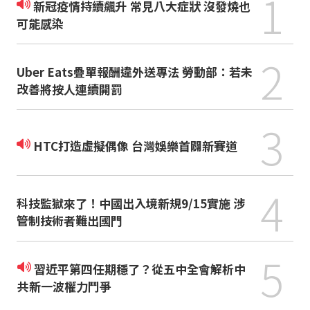
1
新冠疫情持續飆升 常見八大症狀 沒發燒也
可能感染
2
Uber Eats疊單報酬違外送專法 勞動部：若未
改善將按人連續開罰
3
HTC打造虛擬偶像 台灣娛樂首闢新賽道
4
科技監獄來了！中國出入境新規9/15實施 涉
管制技術者難出國門
5
習近平第四任期穩了？從五中全會解析中
共新一波權力鬥爭