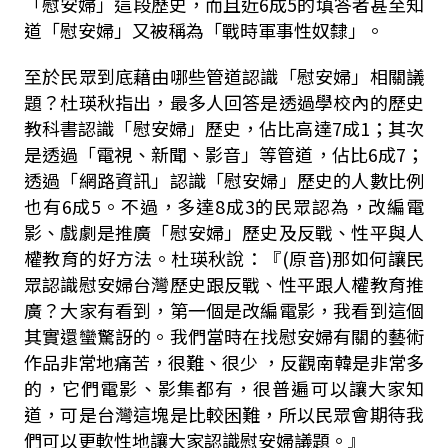
「慰安婦」這段歷史，而且近6成5的填答者甚至知
道「慰安婦」又被稱為「戰時軍事性奴隸」。
至於民眾到底藉由哪些管道認識「慰安婦」相關議
題？杜瑛秋指出，最多人回答是透過學校內的歷史
教科書認識「慰安婦」歷史，佔比高達7成1；其次
是透過「電視、新聞、影音」等管道，佔比6成7；
透過「網路資訊」認識「慰安婦」歷史的人數比例
也有6成5。不過，多達8成3的民眾認為，改編電
影、戲劇是推廣「慰安婦」歷史及反戰、性平與人
權教育的好方法。杜瑛秋說：『(原音)那如何讓民
眾認識慰安婦台灣歷史跟反戰、性平跟人權教育推
廣？大家有看到，第一個是改編電影，我看到這個
其實還蠻驚訝的。我們當時在找慰安婦有關的藝術
作品非常地痛苦，很難、很少 ，反觀南韓是非常多
的，它們電影、影集都有，很普遍可以讓大家知
道，可是台灣這塊是比較困難，所以民眾會期待我
們可以更軟性地讓大家認識慰安婦議題。』