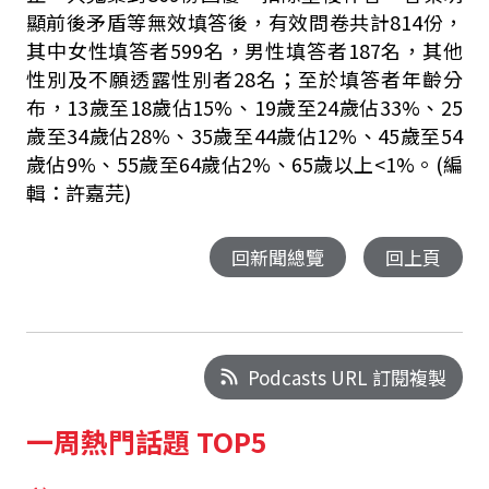
顯前後矛盾等無效填答後，有效問卷共計814份，
其中女性填答者599名，男性填答者187名，其他
性別及不願透露性別者28名；至於填答者年齡分
布，13歲至18歲佔15%、19歲至24歲佔33%、25
歲至34歲佔28%、35歲至44歲佔12%、45歲至54
歲佔9%、55歲至64歲佔2%、65歲以上<1%。(編
輯：許嘉芫)
回新聞總覽
回上頁
Podcasts URL 訂閱複製
一周熱門話題 TOP5