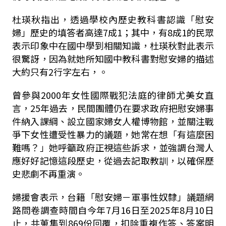
杜瑛秋指出，透過學校內歷史教科書認識「慰安
婦」歷史的填答者高達7成1；其中，有8成1的民眾
表示印象中在國中學到相關知識，杜瑛秋對此表示
很驚訝，因為就她所知國中教科書對慰安婦的描述
大約只有2行字左右，。
曾參與2000年女性國際戰犯法庭的律師尤美女直
言，25年過去，民間團體仍在要求政府把慰安婦事
件納入課綱、設立國家婦女人權博物館，並關注戰
爭下女性遭受性暴力的議題，她常在想「有這麼困
難嗎？」她呼籲政府正視這些訴求，並強調台灣人
應好好記憶這段歷史，從過去記取教訓，以確保歷
史悲劇不再重演。
婦援會表示，台籍「慰安婦－軍事性奴隸」議題網
路問卷調查時間自今年7月16日至2025年8月10日
止，共蒐集到869份回覆，扣除重複作答、答案明