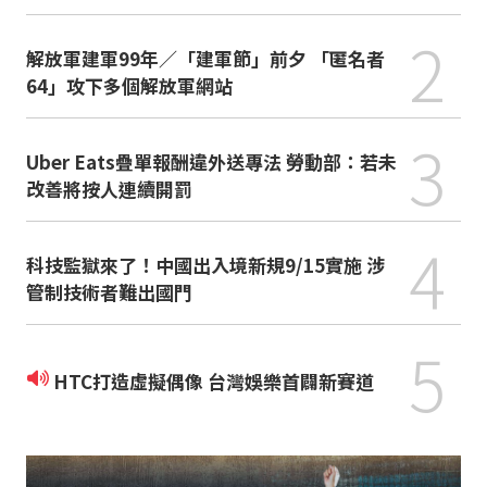
2
解放軍建軍99年／「建軍節」前夕 「匿名者
64」攻下多個解放軍網站
3
Uber Eats疊單報酬違外送專法 勞動部：若未
改善將按人連續開罰
4
科技監獄來了！中國出入境新規9/15實施 涉
管制技術者難出國門
5
HTC打造虛擬偶像 台灣娛樂首闢新賽道