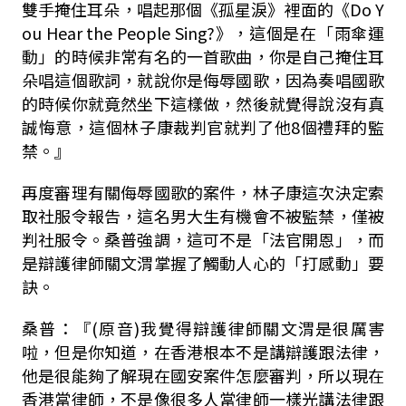
雙手掩住耳朵，唱起那個《孤星淚》裡面的
《
Do Y
ou Hear the People Sing?
》
，這個是在「雨傘運
動」的時候非常有名的一首歌曲，你是自己掩住耳
朵唱這個歌詞，就說你是侮辱國歌，因為奏唱國歌
的時候你就竟然坐下這樣做，然後就覺得說沒有真
誠悔意，這個林子康裁判官就判了他
8
個禮拜的監
禁。』
再度審理有關侮辱國歌的案件，
林子康這次
決定索
取社服令報告，這名男大生有機會不被監禁，僅被
判社服令。桑普強調，這可不是
「
法官開恩
」
，而
是辯護律師關文渭掌握了觸動人心的
「打感動」要
訣。
桑普
：『
(
原音
)
我覺得辯護律師
關文渭
是很厲害
啦，但是你知道，在香港根本不是講辯護跟法律，
他是很能夠了解現在國安案件怎麼審判，所以現在
香港當律師，不是像很多人當律師一樣光講法律跟