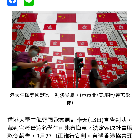
港大生侮辱國歌案，判決受矚。(示意圖/美聯社/達志影
像)
香港大學生侮辱國歌案原訂昨天
(13
日
)
宣告判決，
裁判官考量這名學生可能有悔意，決定索取社會服
務令報告，
8
月
27
日再進行宣判。
台灣香港協會理