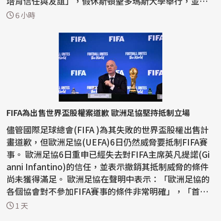
培育信任與友誼」，假休斯頓聖多瑪斯大學舉行，並獲
當地...
6 小時
FIFA為出售世界盃股權案道歉 歐洲足協堅持抵制立場
儘管國際足球總會(FIFA )為其失敗的世界盃股權出售計
畫道歉，但歐洲足協(UEFA)6日仍然威脅要抵制FIFA賽
事。 歐洲足協6日重申已經失去對FIFA主席英凡提諾(Gi
anni Infantino)的信任，並表示撤銷其抵制威脅的條件
尚未獲得滿足。 歐洲足協在聲明中表示：「歐洲足協的
各個協會對不參加FIFA賽事的條件非常明確」，「首
先...
1 天