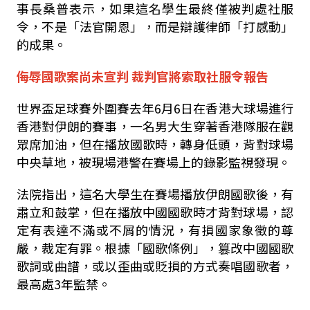
事長桑普表示
，如果這名學生最終僅被判處社服
令，不是「法官開恩」，而是辯護律師「打感動」
的成果。
侮辱國歌案尚未宣判 裁判官將索取
社服令報告
世界盃足球賽外圍賽去年
6
月
6
日在香港大球場進行
香港對伊朗的賽事，一名男大生穿著香港隊服在觀
眾席加油，但在播放國歌時，轉身低頭，背對球場
中央草地，被現場港警在賽場上的錄影監視發現。
法院指出，這名大學生在賽場播放伊朗國歌後，有
肅立和鼓掌，但在播放中國國歌時才背對球場，認
定有表達不滿或不屑的情況，有損國家象徵的尊
嚴，裁定有罪。根據
「國歌條例」，
篡改中國國歌
歌詞或曲譜，或以歪曲或貶損的方式奏唱國歌者，
最高處
3
年監禁。