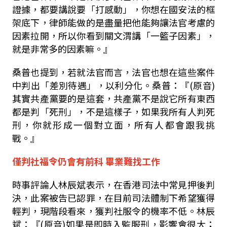
證據，都要講說要
「
打感動
」
，你想在國安法的框
架底下，律師能做的是盡量把他能夠讓法官考慮的
因素拉開，所以你看到
關文渭
講
「
一籃子因素
」
，
就是非常多的因素嘛。
』
桑普也提到，若就法官而言，法官也想在這些案件
中判出「差別待遇」，以利分化。桑普
：『
(
原音
)
其實
共產黨要的是這套，共產黨不是說它所有東西
都是判
「
死刑
」
，不是這樣子，如果我所有人判死
刑，你就形成一個對立面，所有人都會跟我挑
戰。
』
僅判社福令仍會
有前科 畢業難找工作
時事評論人林辰斌表示，在香港司法中常見押後判
決，此案被告已認罪，在目前司法體制下希望獲得
輕判，現階段看來，獲判社服令的機率不低。林辰
斌：『
(
原音
)
如果是即時入監服刑，影響會很大；