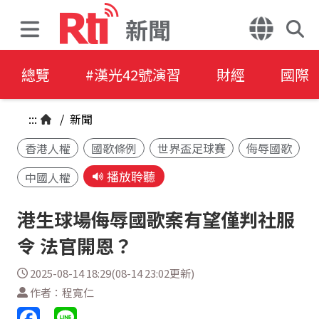
新聞
總覽
#漢光42號演習
財經
國際
:::
/
新聞
香港人權
國歌條例
世界盃足球賽
侮辱國歌
播放聆聽
中國人權
港生球場侮辱國歌案有望僅判社服
令 法官開恩？
2025-08-14 18:29(08-14 23:02更新)
作者：程寬仁