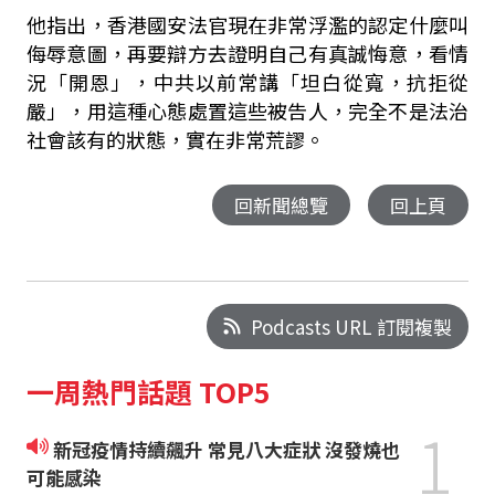
他指出，香港國安法官現在非常浮濫的認定什麼叫
侮辱意圖，再要辯方去證明自己有真誠悔意，看情
況「開恩」，中共以前常講「坦白從寬，抗拒從
嚴」，用這種心態處置這些被告人，完全不是法治
社會該有的狀態，實在非常荒謬。
回新聞總覽
回上頁
Podcasts URL 訂閱複製
一周熱門話題 TOP5
1
新冠疫情持續飆升 常見八大症狀 沒發燒也
可能感染