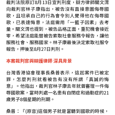
裁判法院原
訂
8
月
13
日宣判刑度，辯方律師關文渭
向裁判官林子康指出
，被告沒有直接意圖侮辱國
歌，且坦承自己的行為會令別人覺得他在侮辱國
歌，已表達悔意，法庭需用「一籃子因素」去考
量。
關文渭也提到
，被告品格正面，重犯機會接近
零，希望法庭能替被告索取社會服務令報告，讓他
服務社會、服務國家。
林子康最後決定索取社服令
報告
，押後至
8
月
27
日判刑。
本案裁判官與辯護律師 深具背景
台灣香港協會理事長桑普表示，這起案件已被定
罪，怎麼判刑就看被告有沒有所謂「真誠的悔
意」。他指出，
裁判官林子康去年就曾審理一件侮
辱國歌案，當時判處一名患有自閉症和過動症的
21
歲男子
8
個星期的刑期。
桑普
：『
(
原音
)
這個男子就是當聽到國歌的時候，