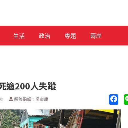
生活
政治
專題
兩岸
死逾200人失蹤
社
撰稿編輯：吳寧康