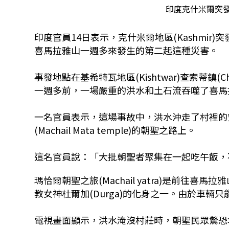
印度克什米爾突發
印度官員14日表示，克什米爾地區(Kashmir
喜馬拉雅山一週多來發生的第二起這種災害。
事發地點在基希特瓦地區(Kishtwar)查索蒂鎮
一週多前，一場嚴重的洪水和土石流吞噬了喜馬拉雅山
一名官員表示，這場事故中，洪水沖走了村裡的
(Machail Mata temple)的朝聖之路上。
這名官員說：「大批朝聖者聚集在一起吃午飯，
瑪恰爾朝聖之旅(Machail yatra)是前
教女神杜爾加(Durga)的化身之一。由於車
電視畫面顯示，洪水淹沒村莊時，朝聖民眾驚恐