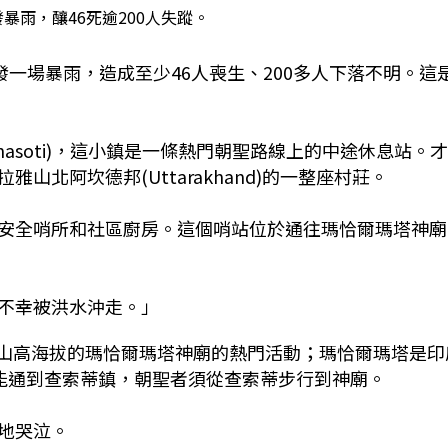
暴雨，釀46死逾200人失蹤。
)突發一場暴雨，造成至少46人喪生、200多人下落不明。這
(Chasoti)，這小鎮是一條熱門朝聖路線上的中途休息站。
北阿坎德邦(Uttarakhand)的一整座村莊。
安全哨所和社區廚房。這個哨站位於通往瑪恰爾瑪塔神廟
不幸被洪水沖走。」
往喜馬拉雅山高海拔的瑪恰爾瑪塔神廟的熱門活動；瑪恰爾瑪塔是印
輛只能通到查索蒂鎮，朝聖者須從查索蒂步行到神廟。
地哭泣。