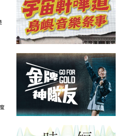
是
才
度