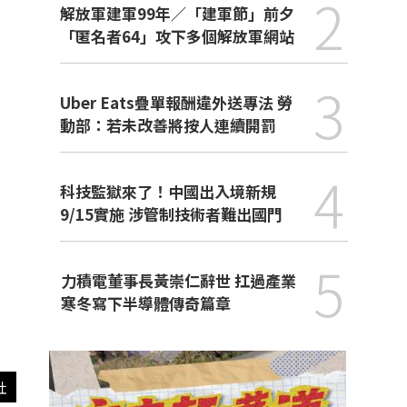
2
解放軍建軍99年／「建軍節」前夕
「匿名者64」攻下多個解放軍網站
3
Uber Eats疊單報酬違外送專法 勞
動部：若未改善將按人連續開罰
4
科技監獄來了！中國出入境新規
9/15實施 涉管制技術者難出國門
5
力積電董事長黃崇仁辭世 扛過產業
寒冬寫下半導體傳奇篇章
社