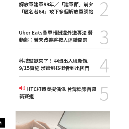
2
解放軍建軍99年／「建軍節」前夕
「匿名者64」攻下多個解放軍網站
3
Uber Eats疊單報酬違外送專法 勞
動部：若未改善將按人連續開罰
4
科技監獄來了！中國出入境新規
9/15實施 涉管制技術者難出國門
5
HTC打造虛擬偶像 台灣娛樂首闢
新賽道
他