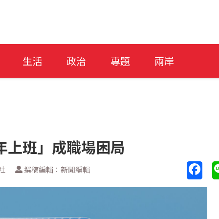
生活
政治
專題
兩岸
年上班」成職場困局
社
撰稿編輯：新聞編輯