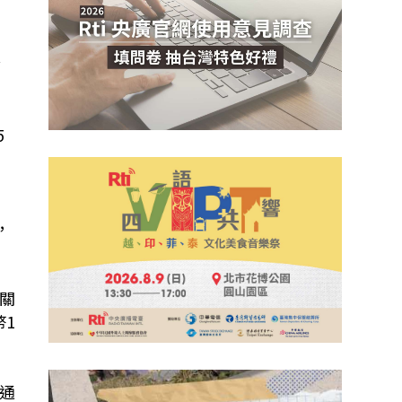
會
5
，
關
幣1
通