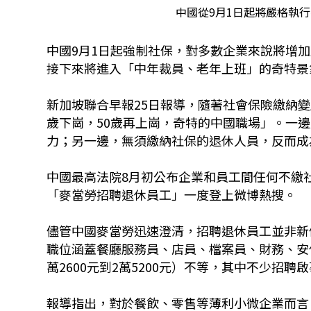
中國從9月1日起將嚴格執行
中國9月1日起強制社保，對多數企業來說將增
接下來將進入「中年裁員、老年上班」的奇特景
新加坡聯合早報25日報導，隨著社會保險繳納變
歲下崗，50歲再上崗，奇特的中國職場」。一
力；另一邊，無須繳納社保的退休人員，反而成
中國最高法院8月初公布企業和員工間任何不繳
「麥當勞招聘退休員工」一度登上微博熱搜。
儘管中國麥當勞迅速澄清，招聘退休員工並非新
職位涵蓋餐廳服務員、店員、檔案員、財務、安保
萬2600元到2萬5200元）不等，其中不少招
報導指出，對於餐飲、零售等薄利小微企業而言