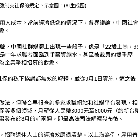
強制交社保的規定。示意圖。(AI生成圖)
加用人成本。當前經濟低迷的情況下，各界議論，中國社
象。
嚴，中國社群媒體上出現一些段子，像是「22歲上崗，3
邊是中年求職者面臨到手薪資縮水、甚至被裁員的雙重壓
為企業爭相招募的對象。
社保的私下協議都無效的解釋，並從9月1日實施，這之後
做法，但聯合早報查詢多家求職網站和社媒平台發現，相
等多個領域，月薪從人民幣3000元至6000元（約新台
聘啟事發布於8月的前兩週，即最高法司法解釋發布後。
，招聘退休人士的經濟效應很清楚。以上海為例，雇用普