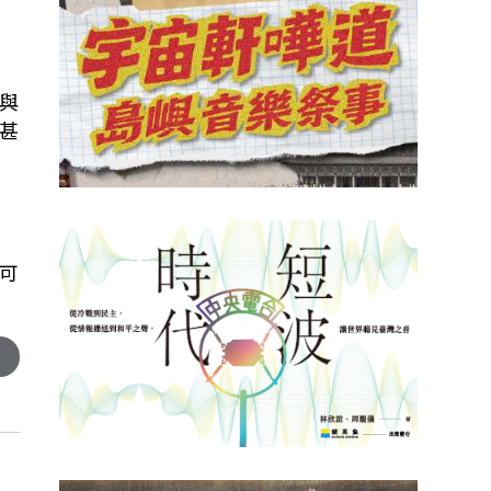
與
甚
可