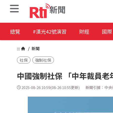
新聞
總覽
#漢光42號演習
財經
國際
:::
/
新聞
社保
強制社保
中國強制社保 「中年裁員老
2025-08-26 10:59(08-26 10:55更新)
新聞引據：中央