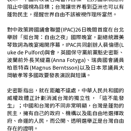
阻止中國視為目標；台灣讓世界看到亞洲也可以有
蓬勃民主，提醒世界自由不該被視作理所當然。
對中政策跨國議會聯盟(IPAC)26日晚間首度在台北
舉辦「挺台灣：自由之夜」國際晚宴，副總統蕭美
琴致詞為晚宴揭開序幕，IPAC共同創辦人裴倫德(L
uke de Pulford)與會，英國保守黨前黨魁史密斯、
波蘭前外長芙緹嘉(Anna Fotyga)、瑞典國會議員
柏恩特森(Magnus Berntsson)以及日本眾議員大
岡敏孝等多國政要發表演說與短講。
史密斯指出，就在距離不遠處，中華人民共和國的
威權政體正計劃消滅台灣的獨立性，「這不能發
生」；中國和台灣的不同非常明顯，台灣是蓬勃的
民主，擁有自己的政府、機構以及能自由地選擇政
府、命運的人民，而公開、透明選舉正是台灣自由
存在的證明。