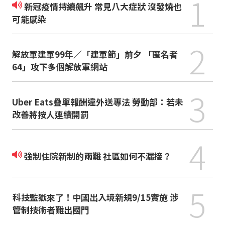
1
新冠疫情持續飆升 常見八大症狀 沒發燒也
可能感染
2
解放軍建軍99年／「建軍節」前夕 「匿名者
64」攻下多個解放軍網站
3
Uber Eats疊單報酬違外送專法 勞動部：若未
改善將按人連續開罰
4
強制住院新制的兩難 社區如何不漏接？
5
科技監獄來了！中國出入境新規9/15實施 涉
管制技術者難出國門