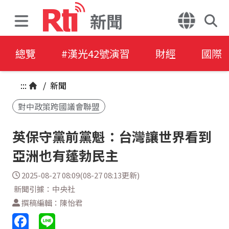
新聞
總覽
#漢光42號演習
財經
國際
:::
/
新聞
對中政策跨國議會聯盟
英保守黨前黨魁：台灣讓世界看到
亞洲也有蓬勃民主
2025-08-27 08:09(08-27 08:13更新)
新聞引據：中央社
撰稿編輯：陳怡君