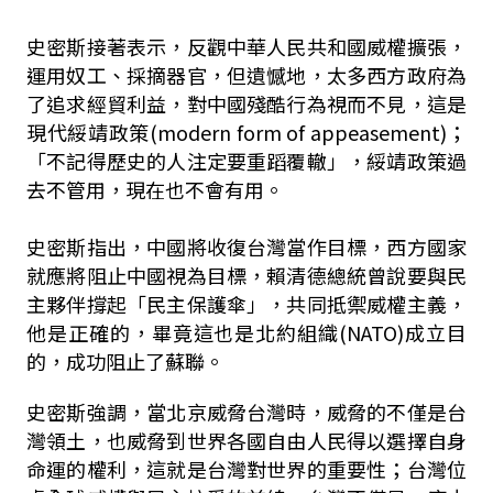
史密斯接著表示，反觀中華人民共和國威權擴張，
運用奴工、採摘器官，但遺憾地，太多西方政府為
了追求經貿利益，對中國殘酷行為視而不見，這是
現代綏靖政策(modern form of appeasement)；
「不記得歷史的人注定要重蹈覆轍」，綏靖政策過
去不管用，現在也不會有用。
史密斯指出，中國將收復台灣當作目標，西方國家
就應將阻止中國視為目標，賴清德
總統曾說要與民
主夥伴撐起「民主保護傘」，共同抵禦威權主義，
他是正確的，畢竟這也是北約組織(NATO)成立目
的，成功阻止了蘇聯。
史密斯強調，當北京威脅台灣時，威脅的不僅是台
灣領土，也威脅到世界各國自由人民得以選擇自身
命運的權利，這就是台灣對世界的重要性；台灣位