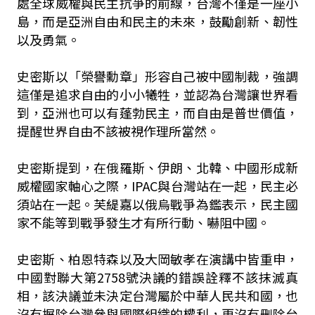
處全球威權與民主抗爭的前線，台灣不僅是一座小
島，而是亞洲自由和民主的未來，鼓勵創新、韌性
以及勇氣。
史密斯以「榮譽勳章」形容自己被中國制裁，強調
這僅是追求自由的小小犧牲，並認為台灣讓世界看
到，亞洲也可以有蓬勃民主，而自由是普世價值，
提醒世界自由不該被視作理所當然。
史密斯提到，在俄羅斯、伊朗、北韓、中國形成新
威權國家軸心之際，IPAC與台灣站在一起，民主必
須站在一起。芙緹嘉以俄烏戰爭為鑑表示，民主國
家不能等到戰爭發生才有所行動、嚇阻中國。
史密斯、柏恩特森以及大岡敏孝在演講中皆重申，
中國對聯大第2758號決議的錯誤詮釋不該抹滅真
相，該決議並未決定台灣屬於中華人民共和國，也
沒有摒除台灣參與國際組織的權利，更沒有刪除台