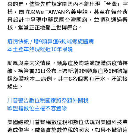
喜的是，儘管先前規定園區內不能出現「台灣」字
樣，團隊以
We TAIWAN
名義申請，甚至在舞台背
景設計中呈現中華民國台灣國旗，並順利通過審
核，堂堂正正地登上世博舞台。
疫情快訊
/
增
9
類鼻疽
6
鉤端螺旋體病
本土登革熱現蹤近
10
年最晚
颱風與豪雨災情後，類鼻疽及鉤端螺旋體病疫情持
續。疾管署
26
日公布上週新增
9
例類鼻疽及
6
例鉤端
螺旋體病本土病例，其中
8
名個案有汙水、汙泥接
觸史。
川普警告數位稅國家將祭額外關稅
歐盟指數位主權不容置喙
美國總統川普聲稱數位稅和數位法規對美國科技業
造成傷害，威脅實施數位稅的國家，如果不撤銷這