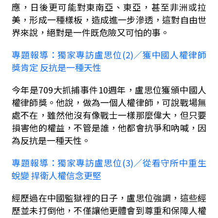
應，日後更可能對東南亞、東亞，甚至非洲或拉
美，形成一種樣板，造成進一步滲透，這對自由世
界來說，絕對是一件既危險又可怕的事。
專題報導：獨家專訪盧思位
(2)
∕獲中國人權律師
獎肯定 反抗是一種天性
今年是
709
大抓捕事件
10
週年，盧思位獲頒中國人
權律師獎。他說，做為一個人權律師，可說戰場無
處不在，雖然他沒有像戰士一樣那麼偉大，但只要
損害他的權益，不管是誰，他都會抗爭和吶喊，因
為反抗是一種天性。
專題報導：獨家專訪盧思位
(3)
∕從看守所中重生
蛻變 捍衛人權信念更堅
經歷過在中國監獄裡的日子，盧思位強調，這些經
歷並未打倒他，不僅讓他更體會到尊重和保障人權