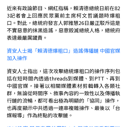
近來有政論節目、網紅指稱，賴清德總統日前在
82
3
記者會上回應民眾黨前主席柯文哲議題時爆粗
口。對此，總統府發言人郭雅慧
26
日嚴正駁斥這是
不實惡意的抹黑造謠，惡意毀滅總統人格，總統府
表達最嚴厲譴責。
資安人士揭「賴清德爆粗口」造謠傳播鏈 中國官媒
加入操作
資安人士指出，這次攻擊總統爆粗口的操作序列包
括在短時間內透過
threads
到媒體、到
PTT
、再到
中國官媒，接著以相關媒體素材剪輯轉入各類社
群，無論從時間序、敘事內容的一致性以及傳播執
行鏈的流暢，都可看出極為明顯的「協同」操作，
也再度顯示中共透過一連串複雜操作、最後以「台
媒報導」作為終點的攻擊鏈。