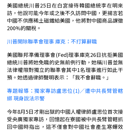
美國總統川普
25
日在白宮接待韓國總統李在明來
訪，他說可能今年或之後不久訪問中國，更揚言若
中國不供應稀土磁鐵給美國，他將對中國商品課徵
200%
的關稅。
川普開除聯準會理事 庫克：不打算辭職
美國聯邦準備理事會
(Fed)
理事庫克
26
日抗拒美國
總統川普將她免職的史無前例行動，她稱川普並無
法律權限對獨立的聯準會其中
1
名理事進行如此干
預。她透過律師聲明表示：「我不會辭職。」
專題報導：獨家專訪盧思位
(1)
∕遭中共長臂管轄
綁 現身說法示警
今年
8
月
5
日才剛出獄的中國人權律師盧思位首次接
受央廣獨家專訪，回憶起在寮國被中共長臂管轄抓
回中國時指出，這不僅會對中國社會產生寒蟬效