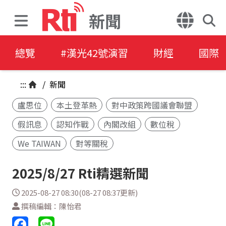
新聞
總覽
#漢光42號演習
財經
國際
:::
/
新聞
盧思位
本土登革熱
對中政策跨國議會聯盟
假訊息
認知作戰
內閣改組
數位稅
We TAIWAN
對等關稅
2025/8/27 Rti精選新聞
2025-08-27 08:30(08-27 08:37更新)
撰稿編輯：陳怡君