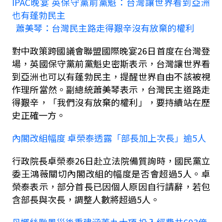
IPAC
晚宴 英保守黨前黨魁：台灣讓世界看到亞洲
也有蓬勃民主
蕭美琴：台灣民主路走得艱辛沒有放棄的權利
對中政策跨國議會聯盟國際晚宴
26
日首度在台灣登
場，英國保守黨前黨魁史密斯表示，台灣讓世界看
到亞洲也可以有蓬勃民主，提醒世界自由不該被視
作理所當然。副總統蕭美琴表示，台灣民主道路走
得艱辛，「我們沒有放棄的權利」，要持續站在歷
史正確一方。
內閣改組幅度 卓榮泰透露「部長加上次長」逾
5
人
行政院長卓榮泰
26
日赴立法院備質詢時，國民黨立
委王鴻薇關切內閣改組的幅度是否會超過
5
人。卓
榮泰表示，部分首長已因個人原因自行請辭，若包
含部長與次長，調整人數將超過
5
人。