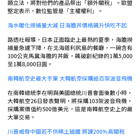
類立法，將對他們的產品祭出「額外關稅」。歐盟
堅定表示，數位監管是「主權權利」。
海水暖化撈捕量大減 日海膽丼價格飆升快吃不起
路透社報導，日本正面臨史上最熱的夏季，海膽撈
捕量急遽下降，在北海道利尻島的餐廳，一碗含有
100
公克馬糞海膽的丼飯，飆破創紀錄的
1
萬
5,000
至
1
萬
8,000
日圓。
南韓航空史最大手筆 大韓航空採購逾百架波音飛機
在南韓總統李在明與美國總統川普會面後數小時，
大韓航空
26
日發表聲明，將採購
103
架波音飛機，
採購案價值約
500
億美元，這是南韓航空史上的最
大筆交易。
川普威脅中國若不供稀土磁鐵 將課
200%
高關稅