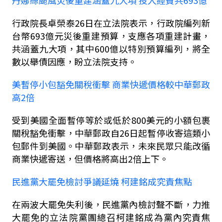
丹娜絲颱風災後重建涵蓋九大項 投入經費共
693
億
行政院長卓榮泰
26
日在立法院表示，行政院編列新
台幣
693
億元災後重建預算，支應各項重建計畫，
共涵蓋九大項，其中
600
億以特別預算編列，將全
數以舉債因應，盼立法院支持。
美暫停小包豁免關稅衝擊 商業快遞價格較中華郵政
高
2
倍
受到美國全面暫停等於或低於
800
美元的小額包裹
關稅豁免衝擊，中華郵政自
26
日起暫停收寄這類小
包郵件到美國。中華郵政表示，未來民眾只能改循
商業快遞寄送，但價格將高出
2
倍上下。
民進黨大罷免檢討爭議延燒 柯建銘成究責焦點
在兩波大罷免失利後，民進黨內檢討聲不斷，力推
大罷免的立法院黨團總召柯建銘成為黨內究責焦