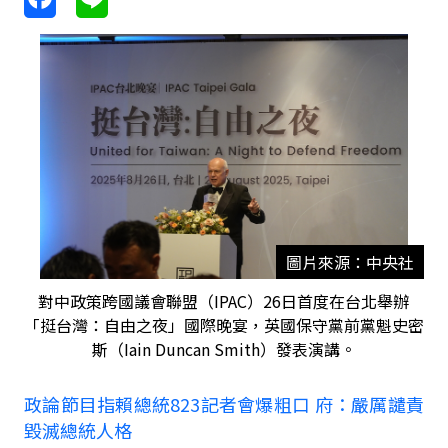
圖片來源：中央社
對中政策跨國議會聯盟（IPAC）26日首度在台北舉辦
「挺台灣：自由之夜」國際晚宴，英國保守黨前黨魁史密
斯（Iain Duncan Smith）發表演講。
政論節目指賴總統
823
記者會爆粗口 府：嚴厲譴責
毀滅總統人格