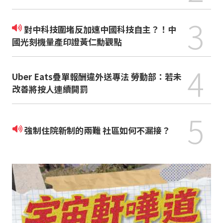
3
對中科技圍堵反加速中國科技自主？！中
國光刻機量產印證黃仁勳觀點
4
Uber Eats疊單報酬違外送專法 勞動部：若未
改善將按人連續開罰
5
強制住院新制的兩難 社區如何不漏接？