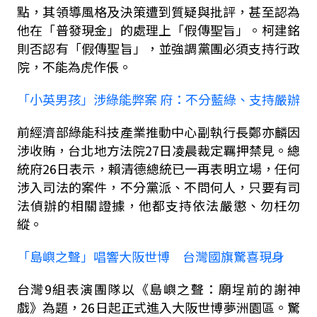
點，其領導風格及決策遭到質疑與批評，甚至認為
他在「普發現金」的處理上「假傳聖旨」。柯建銘
則否認有「假傳聖旨」，並強調黨團必須支持行政
院，不能為虎作倀。
「小英男孩」涉綠能弊案 府：不分藍綠、支持嚴辦
前經濟部綠能科技產業推動中心副執行長鄭亦麟因
涉收賄，
台北地方法院27日凌晨裁定羈押禁見。
總
統府
26
日表示，賴清德總統已一再表明立場，任何
涉入司法的案件，不分黨派、不問何人，只要有司
法偵辦的相關證據，他都支持依法嚴懲、勿枉勿
縱。
「島嶼之聲」唱響大阪世博 台灣國旗驚喜現身
台灣
9
組表演團隊以《島嶼之聲：廟埕前的謝神
戲》為題，
26
日起正式進入大阪世博夢洲園區。驚