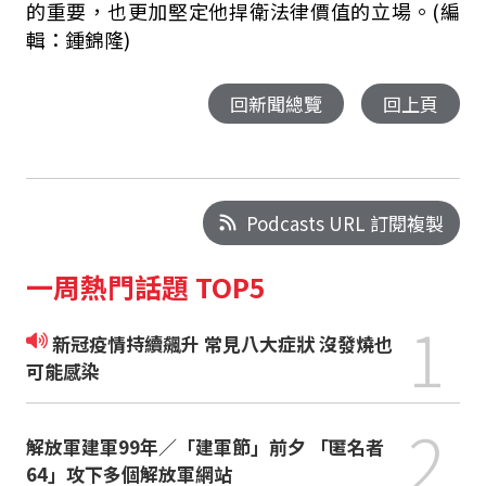
的重要，也更加堅定他捍衛法律價值的立場。(編
輯：鍾錦隆)
回新聞總覽
回上頁
Podcasts URL 訂閱複製
一周熱門話題 TOP5
1
新冠疫情持續飆升 常見八大症狀 沒發燒也
可能感染
2
解放軍建軍99年／「建軍節」前夕 「匿名者
64」攻下多個解放軍網站