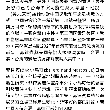
平做法沒有用；另外，因為美菲同盟的關係，美菲
演習時已將台海衝突可能性納入考量。他說：
『
(
英文原音
)
無論你對中國採取和平還是挑戰的方
式，中國只會給你一種待遇，那就是征服。所以，
與此同時，賴總統領導下的政府也採取了非常強硬
的立場，主張台灣自主性。第三個因素是美國，我
們當然與美國有同盟關係，而美菲同盟計畫的一部
分，當然就是關於
2027
年台灣可能發生緊急情況的
前景。菲律賓與美國舉辦大規模演習時，台灣因
素、台灣的緊急情況都有被納入其中。』
菲律賓總統小馬可仕
(Ferdinand Marcos Jr.)
日前
訪問印度，他接受當地媒體專訪時表示，一旦台海
發生衝突，菲律賓無法置身事外；小馬可仕的發言
引發關注。狄卡斯楚說，這並非菲律賓總統第一次
這麼說，其實在俄烏戰爭發生後，菲律賓看待台海
局勢的立場已經產生變化，菲律賓內部已討論，若
中國入侵台灣，菲律賓該如何因應。