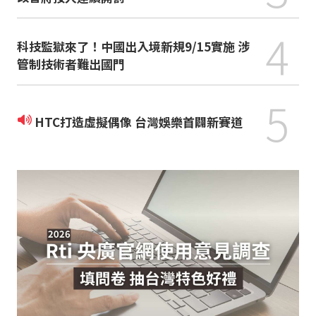
4
科技監獄來了！中國出入境新規9/15實施 涉
管制技術者難出國門
5
HTC打造虛擬偶像 台灣娛樂首闢新賽道