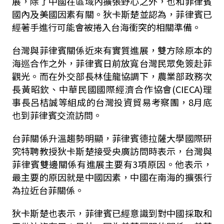
展，除了中國在區域內擴張野心之外，也和菲律賓
國內及美國因素有關。狄卡斯楚並認為，菲律賓已
經著手進行可能會被捲入台海衝突的相關準備。
台灣與菲律賓關係近來有實質進展，雙方除原本的
海巡合作之外，菲律賓日前放寬台灣民眾免簽赴菲
觀光。而在外交部長林佳龍協調下，農業部政務次
長黃昭欽、中華民國國際經濟合作協會
(
CIECA
)
理
事長呂桔誠等組成的台灣投資貿易考察團，
8
月底
也到菲律賓交流訪問。
台菲關係升溫趨勢明顯，菲律賓德拉薩大學國際研
究特聘教授狄卡斯楚接受央廣訪問時表示，台灣與
菲律賓雙邊關係有進展主要有3項原因。他表示，
最主要的原因就是中國因素，中國在南海的擴張行
為拉近台菲關係。
狄卡斯楚也表示，菲律賓已經意識到對中國採取和