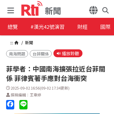
新聞
總覽
#漢光42號演習
財經
國際
:::
/
新聞
播放聆聽
南海問題
台菲關係
菲學者：中國南海擴張拉近台菲關
係 菲律賓著手應對台海衝突
2025-09-02 16:56(09-02 17:34更新)
撰稿編輯：王韋婷