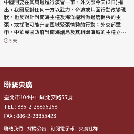
中國則要在其周邊進行演習一事，外交部今天(3日)指
出，我國反對任何一方以武力、脅迫或片面行動改變現
狀，也反對針對南海主權及海洋權利做過度擴張的主
張，或採取可能升高區域緊張情勢的行動；外交部重
申，中華民國政府對南海諸島及其相關海域的主權立場
一貫明確，沒...
5 天
聯繫央廣
臺北市104中山區北安路55號
TEL : 886-2-28856168
FAX : 886-2-28855423
聯絡我們
採購公告
訂閱電子報
央廣社群