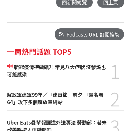
回新聞總覽
回上頁
Podcasts URL 訂閱複製
一周熱門話題 TOP5
1
新冠疫情持續飆升 常見八大症狀 沒發燒也
可能感染
2
解放軍建軍99年／「建軍節」前夕 「匿名者
64」攻下多個解放軍網站
3
Uber Eats疊單報酬違外送專法 勞動部：若未
改善將按人連續開罰