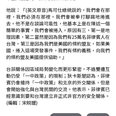
他說：『
(
英文原音
)
馬可仕總統說的，我們會在那
裡，我們必須在那裡。我們會被拳打腳踢地捲進
去。他不是在談論可能性，他基本上是在陳述一個
簡單的事實，我們會被捲入。原因有三，第一是地
理因素，第二當然是因為我們有
25
萬名菲律賓人在
台灣，第三是因為我們是美國的條約盟友，如果美
國，捲入這場突發事件，我們有條約義務，向我們
的條約盟友美國提供協助。』
台菲關係因區域局勢變化而更形緊密，不過雙邊互
動仍受「一中政策」的限制；狄卡斯楚認為，菲律
賓仍會維持「一中政策」和北京的外交關係，但是
會開始強化與台灣民間的交流。他表示，菲律賓已
經意識到要和台灣建立非正式非官方的安全關係。
(編輯：宋皖媛)