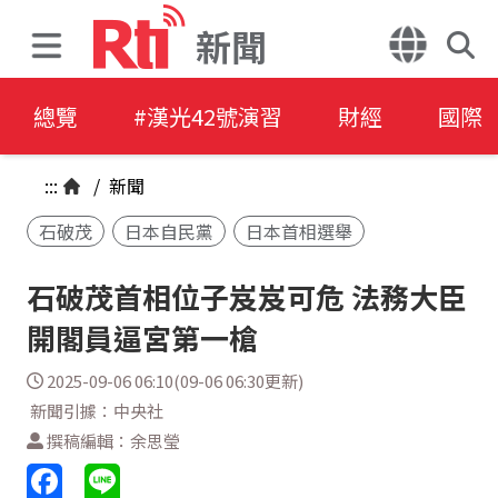
新聞
總覽
#漢光42號演習
財經
國際
:::
/
新聞
石破茂
日本自民黨
日本首相選舉
石破茂首相位子岌岌可危 法務大臣
開閣員逼宮第一槍
2025-09-06 06:10(09-06 06:30更新)
新聞引據：中央社
撰稿編輯：余思瑩