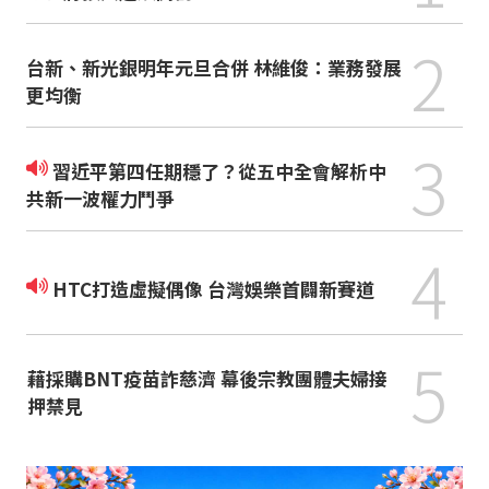
2
台新、新光銀明年元旦合併 林維俊：業務發展
更均衡
3
習近平第四任期穩了？從五中全會解析中
共新一波權力鬥爭
4
HTC打造虛擬偶像 台灣娛樂首闢新賽道
5
藉採購BNT疫苗詐慈濟 幕後宗教團體夫婦接
押禁見