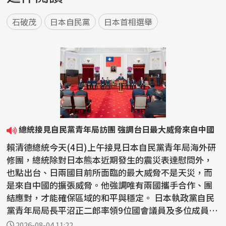
石破茂
日本自民黨
日本首相選舉
總統接見自民黨青年局訪團 強調台日最大威脅來自中國
賴清德總統今天(4日)上午接見日本自民黨青年局海外研
修團，總統除對日本熊本近期發生的震災表達慰問外，
也點出台、日兩國目前所面臨的最大威脅不是天災，而
是來自中國的擴張威脅。他強調唯有兩國攜手合作、團
結應對，才能確保區域的和平與穩定。 日本執政黨自民
黨青年局局長平沼正二郎率領9位國會議員及多位成員
來...
2026-08-04 11:22