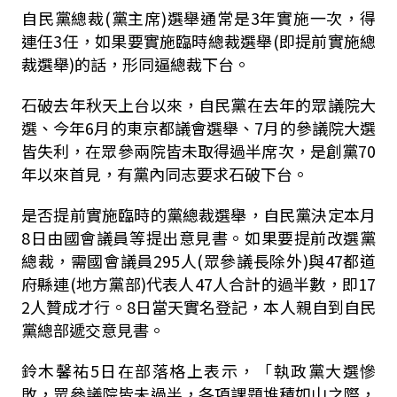
自民黨總裁(黨主席)選舉通常是3年實施一次，得
連任3任，如果要實施臨時總裁選舉(即提前實施總
裁選舉)的話，形同逼總裁下台。
石破去年秋天上台以來，自民黨在去年的眾議院大
選、今年6月的東京都議會選舉、7月的參議院大選
皆失利，在眾參兩院皆未取得過半席次，是創黨70
年以來首見，有黨內同志要求石破下台。
是否提前實施臨時的黨總裁選舉，自民黨決定本月
8日由國會議員等提出意見書。如果要提前改選黨
總裁，需國會議員295人(眾參議長除外)與47都道
府縣連(地方黨部)代表人47人合計的過半數，即17
2人贊成才行。8日當天實名登記，本人親自到自民
黨總部遞交意見書。
鈴木馨祐5日在部落格上表示，「執政黨大選慘
敗，眾參議院皆未過半，各項課題堆積如山之際，