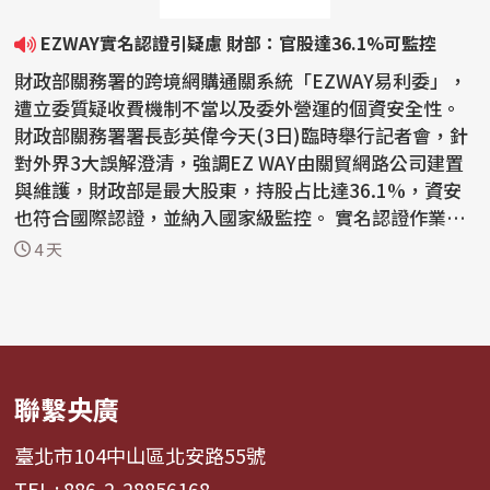
EZWAY實名認證引疑慮 財部：官股達36.1%可監控
財政部關務署的跨境網購通關系統「EZWAY易利委」，
遭立委質疑收費機制不當以及委外營運的個資安全性。
財政部關務署署長彭英偉今天(3日)臨時舉行記者會，針
對外界3大誤解澄清，強調EZ WAY由關貿網路公司建置
與維護，財政部是最大股東，持股占比達36.1%，資安
也符合國際認證，並納入國家級監控。 實名認證作業系
統EZWa...
4 天
聯繫央廣
臺北市104中山區北安路55號
TEL : 886-2-28856168