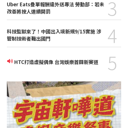
3
Uber Eats疊單報酬違外送專法 勞動部：若未
改善將按人連續開罰
4
科技監獄來了！中國出入境新規9/15實施 涉
管制技術者難出國門
5
HTC打造虛擬偶像 台灣娛樂首闢新賽道