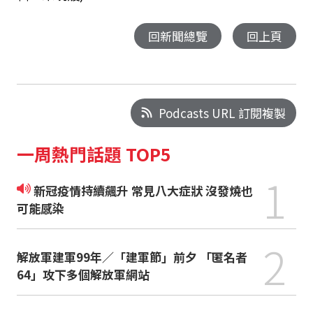
回新聞總覽
回上頁
Podcasts URL 訂閱複製
一周熱門話題 TOP5
1
新冠疫情持續飆升 常見八大症狀 沒發燒也
可能感染
2
解放軍建軍99年／「建軍節」前夕 「匿名者
64」攻下多個解放軍網站