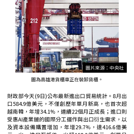
圖片來源：中央社
圖為高雄港貨櫃車正在裝卸貨櫃。
財政部今天
(9
日
)
公布最新進出口貿易統計。
8
月出
口
584.9
億美元，不僅創歷年單月新高，也首次超
越南韓，年增
34.1%
，連續
22
個月正成長；進口則
受惠
AI
產業鏈的國際分工運作與出口衍生需求，以
及資本設備購置增加，年增
29.7%
，達
416.6
億美