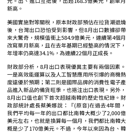
元。出、進口互抵後，出超
168.3
億美元，創單月
新高。
美國實施對等關稅，原本財政部預估在拉貨潮退燒
後，台灣出口恐怕受到影響，但
8
月出口數據卻帶
來大驚奇，規模值衝上
584.9
億美元，連續第
4
個月
改寫單月新高，且在去年基期已經墊高的情況下，
年增率仍高達
34.1%
，為連續
22
個月正成長。
財政部分析，
8
月出口表現優異主要有兩個因素。
一是高效能運算以及人工智慧應用所引爆的商機熱
度遠優於預期；第二則是國際品牌的消費性電子產
品進入新品的備貨旺季，也挹注出口表現。另外，
8
月出口值也創下首次超越南韓的歷史性紀錄。財
政部統計處長蔡美娜說：『
(
原音
)
在過去
4
年間，
我們平均每一年的出口都比南韓大概少了
2,000
億
美元左右，也就是換算每一個月，我們都比南韓大
概是少了
170
億美元。不過，今年以來因為台、韓