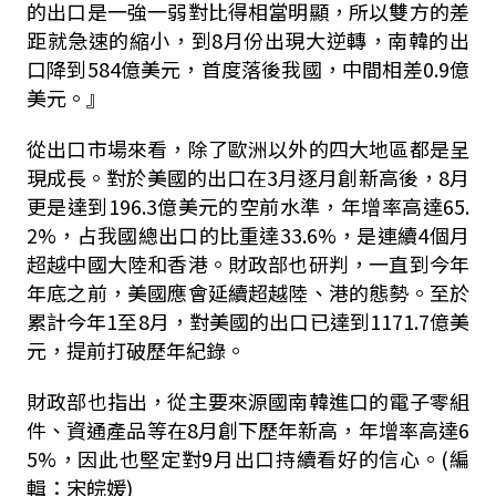
的出口是一強一弱對比得相當明顯，所以雙方的差
距就急速的縮小，到
8
月份出現大逆轉，南韓的出
口降到
584
億美元，首度落後我國，中間相差
0.9
億
美元。』
從出口市場來看，除了歐洲以外的四大地區都是呈
現成長。對於美國的出口在
3
月逐月創新高後，
8
月
更是達到
196.3
億美元的空前水準，年增率高達
65.
2%
，占我國總出口的比重達
33.6%
，是連續
4
個月
超越中國大陸和香港。財政部也研判，一直到今年
年底之前，美國應會延續超越陸、港的態勢。至於
累計今年
1
至
8
月，對美國的出口已達到
1171.7
億美
元，提前打破歷年紀錄。
財政部也指出，從主要來源國南韓進口的電子零組
件、資通產品等在
8
月創下歷年新高，年增率高達
6
5%
，因此也堅定對
9
月出口持續看好的信心。(編
輯：宋皖媛)